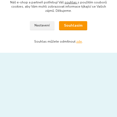
Náš e-shop a partneři potřebují Váš
souhlas
s použitím souborů
cookies, aby Vám mohli zobrazovat informace týkající se Vašich
platba, vyzvednutí zboží, doprava
zájmů. Děkujeme.
zdarma bezplatný servis
Souhlasím
Nastavení
reklamace a servis
otevírací doba
Souhlas můžete odmítnout
zde
.
recyklační poplatky k cenám
ověřování recenzí
kde nás najdete
mapa
kontakt