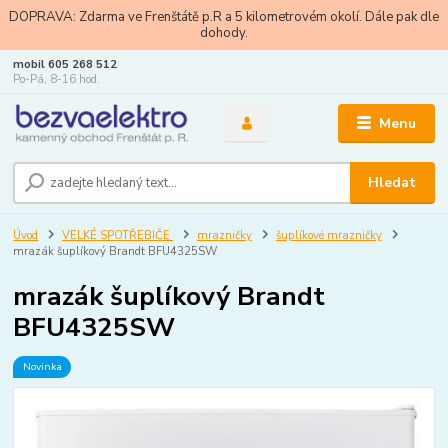
DOPRAVA: Zdarma ve Frenštátě p.R a 5 kilometrovém okolí. Dále pak dle
dohody.
mobil 605 268 512
Po-Pá, 8-16 hod.
Menu
Hledat
Úvod
VELKÉ SPOTŘEBIČE
mrazničky
šuplíkové mrazničky
mrazák šuplíkový Brandt BFU4325SW
mrazák šuplíkový Brandt
BFU4325SW
Novinka