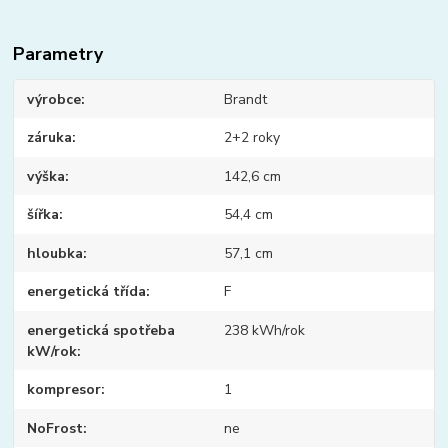
Parametry
výrobce
Brandt
záruka
2+2 roky
výška
142,6 cm
šířka
54,4 cm
hloubka
57,1 cm
energetická třída
F
energetická spotřeba
238 kWh/rok
kW/rok
kompresor
1
NoFrost
ne