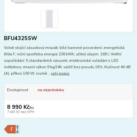
BFU4325SW
Volně stojící zásuvkový mrazák; bílé barevné provedení; energetická
třída F; roční spotřeba energie 238 kWh; užitný objem: 168 l; Vnitřní
uspořádání: 5 standardních zásuvek; elektronické ovládání s LED
indikátory; mrazící výkon 9 kg/24h; výdrž bez proudu 18 h; hlučnost 40 dB
(A); příkon 100 W; rozmě...
celý popis
Dostupnost
na objednávku
8 990 Kč
/
ks
7 430 Kč
bez DPH