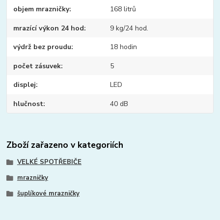
objem mrazničky
168 litrů
mrazící výkon 24 hod
9 kg/24 hod.
výdrž bez proudu
18 hodin
počet zásuvek
5
displej
LED
hlučnost
40 dB
Zboží zařazeno v kategoriích
VELKÉ SPOTŘEBIČE
mrazničky
šuplíkové mrazničky