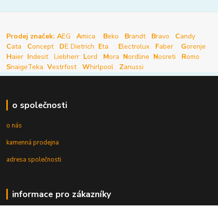
Prodej značek: A
EG
A
mica
B
eko
B
randt
B
ravo
C
andy
C
ata
C
oncept
D
E Dietrich
E
ta
E
lectrolux
F
aber
G
orenje
H
aier
I
ndesit
Liebherr
L
ord
M
ora
N
ordline
N
osreti
R
omo
S
naige
Teka
V
estrfost
W
hirlpool
Z
anussi
o společnosti
o nás
kamenná prodejna
adresa společnosti
informace pro zákazníky
obchodní podmínky