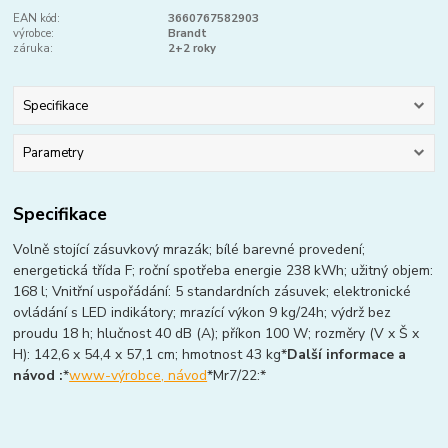
EAN kód:
3660767582903
výrobce:
Brandt
záruka:
2+2 roky
Specifikace
Parametry
Specifikace
Volně stojící zásuvkový mrazák; bílé barevné provedení;
energetická třída F; roční spotřeba energie 238 kWh; užitný objem:
168 l; Vnitřní uspořádání: 5 standardních zásuvek; elektronické
ovládání s LED indikátory; mrazící výkon 9 kg/24h; výdrž bez
proudu 18 h; hlučnost 40 dB (A); příkon 100 W; rozměry (V x Š x
H): 142,6 x 54,4 x 57,1 cm; hmotnost 43 kg*
Další informace a
návod :
*
www-výrobce, návod
*Mr7/22:*