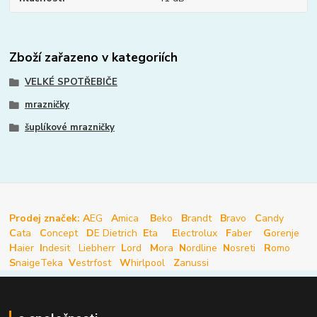
Zboží zařazeno v kategoriích
VELKÉ SPOTŘEBIČE
mrazničky
šuplíkové mrazničky
Prodej značek: A
EG
A
mica
B
eko
B
randt
B
ravo
C
andy
C
ata
C
oncept
D
E Dietrich
E
ta
E
lectrolux
F
aber
G
orenje
H
aier
I
ndesit
Liebherr
L
ord
M
ora
N
ordline
N
osreti
R
omo
S
naige
Teka
V
estrfost
W
hirlpool
Z
anussi