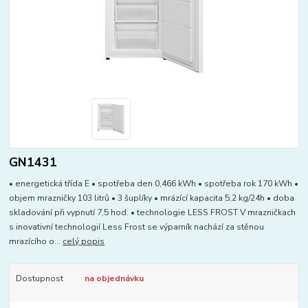
GN1431
• energetická třída E • spotřeba den 0,466 kWh • spotřeba rok 170 kWh •
objem mrazničky 103 litrů • 3 šuplíky • mrázící kapacita 5,2 kg/24h • doba
skladování při vypnutí 7,5 hod. • technologie LESS FROST V mrazničkach
s inovativní technologií Less Frost se výparník nachází za stěnou
mrazícího o...
celý popis
Dostupnost
na objednávku