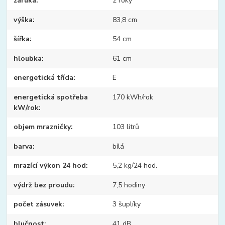
záruka
2 roky
výška
83,8 cm
šířka
54 cm
hloubka
61 cm
energetická třída
E
energetická spotřeba
170 kWh/rok
kW/rok
objem mrazničky
103 litrů
barva
bílá
mrazící výkon 24 hod
5,2 kg/24 hod.
výdrž bez proudu
7,5 hodiny
počet zásuvek
3 šuplíky
hlučnost
41 dB