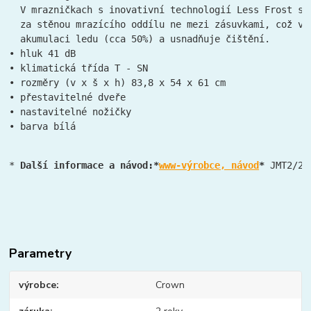
  V mrazničkach s inovativní technologií Less Frost se 
  za stěnou mrazícího oddílu ne mezi zásuvkami, což výz
  akumulaci ledu (cca 50%) a usnadňuje čištění.

• hluk 41 dB

• klimatická třída T - SN 

• rozměry (v x š x h) 83,8 x 54 x 61 cm

• přestavitelné dveře

• nastavitelné nožičky

• barva bílá
* 
Další informace a návod:*
www-výrobce, návod
* 
JMT2/25
Parametry
výrobce
Crown