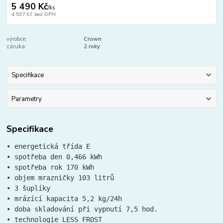
5 490 Kč
/
ks
4 537 Kč
bez DPH
výrobce:
Crown
záruka:
2 roky
Specifikace
Parametry
Specifikace
• energetická třída E

• spotřeba den 0,466 kWh

• spotřeba rok 170 kWh

• objem mrazničky 103 litrů

• 3 šuplíky

• mrázící kapacita 5,2 kg/24h

• doba skladování při vypnutí 7,5 hod.

• technologie LESS FROST 
