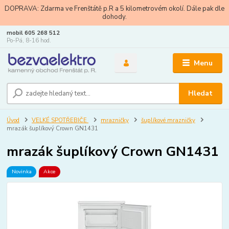
DOPRAVA: Zdarma ve Frenštátě p.R a 5 kilometrovém okolí. Dále pak dle
dohody.
mobil 605 268 512
Po-Pá, 8-16 hod.
Menu
Hledat
Úvod
VELKÉ SPOTŘEBIČE
mrazničky
šuplíkové mrazničky
mrazák šuplíkový Crown GN1431
mrazák šuplíkový Crown GN1431
Novinka
Akce