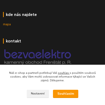
kde nás najdete
mapa
kontakt
mobil 605 268 512
Náš e-shop a partneři potřebují Váš
souhlas
s použitím souborů
Po-Pá, 8-16 hod.
cookies, aby Vám mohli zobrazovat informace týkající se Vašich
zájmů. Děkujeme.
orsontrading@seznam.cz
Souhlasím
Nastavení