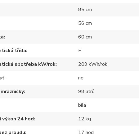
85 cm
56 cm
ka
60 cm
tická třída
F
etická spotřeba kW/rok
209 kWh/rok
st
ne
 mrazničky
98 litrů
bílá
í výkon 24 hod
12 kg
bez proudu
17 hod