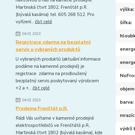
návštěvou u nás na kamené prodejně.
Martinská čtvrť 1802, Frenštát p.R.
výška
(bývalá kasárna) tel. 605 268 512. Pro
vyřízení...
číst celé
šířka
04.01.2023
hloub
Registrace zdarma na bezplatný
energe
servis u vybraných produktů
U vybraných produktů (aktuální informace
energ
podáme na kamenné prodejně) je
registrace zdarma na prodloužený
NoFro
bezplatný servis poskytovaný výrobcem
+2 a +...
číst celé
objem
04.01.2023
barva
Prodejna Frenštát p.R.
mrazíc
Rádi Vás uvítame v kamenné prodejně
elektrospotřebičů ve Frenštátě p.R.,
výdrž 
Martinská čtvrť 1802 (bývalá kasárna), kde