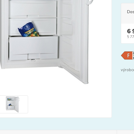
Dos
6 
5 7
výrobc