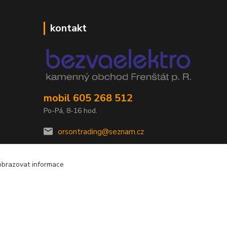
kontakt
mobil 605 268 512
Po-Pá, 8-16 hod.
orsontrading@seznam.cz
obrazovat informace