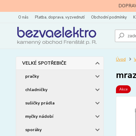
DOPRAVA
O nás
Platba, doprava, vyzvednutí
Obchodní podmínky
K
Úvod
VELKÉ SPOTŘEBIČE
mraz
pračky
chladničky
Akce
sušičky prádla
myčky nádobí
sporáky