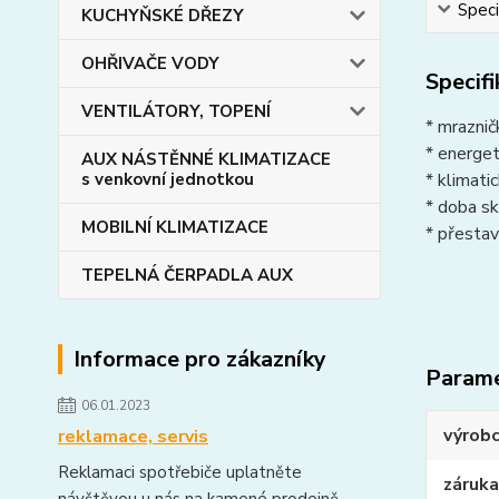
Speci
KUCHYŇSKÉ DŘEZY
OHŘIVAČE VODY
Specif
VENTILÁTORY, TOPENÍ
* mraznič
* energe
AUX NÁSTĚNNÉ KLIMATIZACE
* klimati
s venkovní jednotkou
* doba sk
MOBILNÍ KLIMATIZACE
* přestav
TEPELNÁ ČERPADLA AUX
Informace pro zákazníky
Param
06.01.2023
výrob
reklamace, servis
Reklamaci spotřebiče uplatněte
záruka