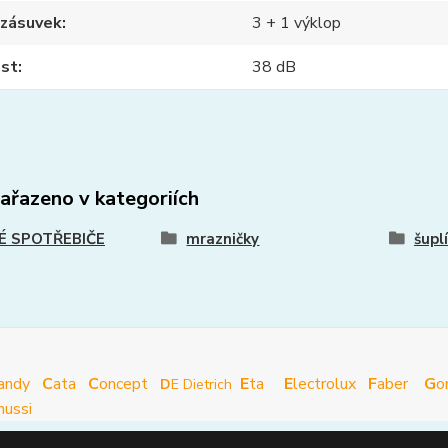
 zásuvek
3 + 1 výklop
ost
38 dB
zařazeno v kategoriích
É SPOTŘEBIČE
mrazničky
šupl
andy
C
ata
C
oncept
E
ta
E
lectrolux
F
aber
G
o
D
E Dietrich
nussi