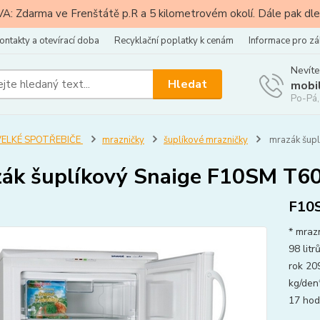
: Zdarma ve Frenštátě p.R a 5 kilometrovém okolí. Dále pak dle
ontakty a otevírací doba
Recyklační poplatky k cenám
Informace pro zá
Nevíte
Hledat
mobi
Po-Pá,
VELKÉ SPOTŘEBIČE
mrazničky
šuplíkové mrazničky
mrazák šup
ák šuplíkový Snaige F10SM T6
F10
* mraz
98 lit
rok 20
kg/den
17 hodi