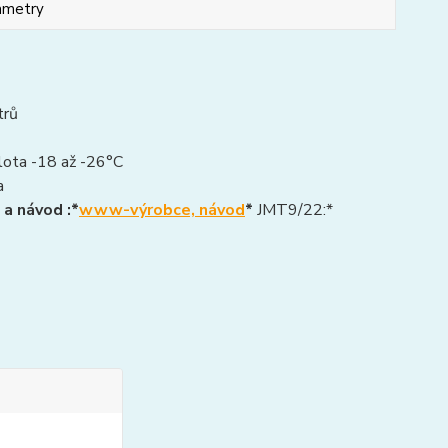
ametry
trů
eplota -18 až -26°C
a
 a návod :*
www-výrobce, návod
*
JMT9/22:*