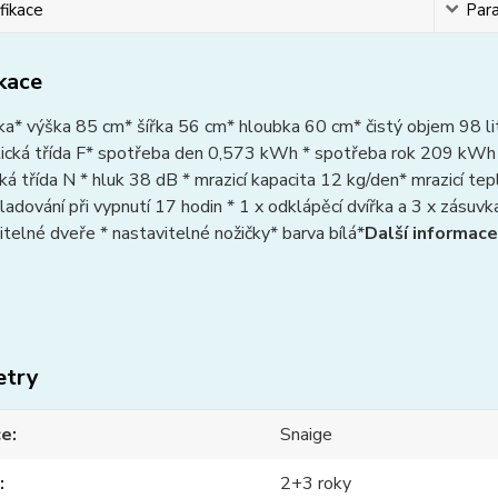
fikace
Par
ikace
ka* výška 85 cm* šířka 56 cm* hloubka 60 cm* čistý objem 98 li
tická třída F* spotřeba den 0,573 kWh * spotřeba rok 209 kWh
cká třída N * hluk 38 dB * mrazicí kapacita 12 kg/den* mrazicí t
ladování při vypnutí 17 hodin * 1 x odklápěcí dvířka a 3 x zásuvk
itelné dveře * nastavitelné nožičky* barva bílá*
Další informace
etry
ce
Snaige
2+3 roky