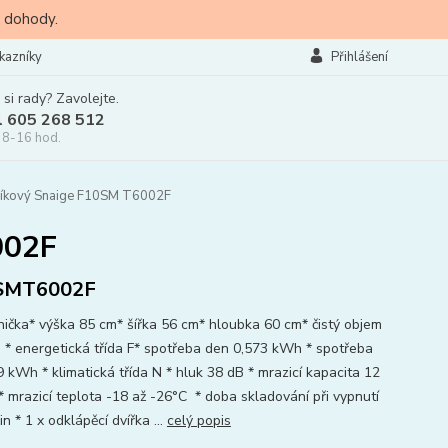
 dohody.
kazníky
Přihlášení
 si rady? Zavolejte.
l 605 268 512
 8-16 hod.
líkový Snaige F10SM T6002F
002F
SMT6002F
nička* výška 85 cm* šířka 56 cm* hloubka 60 cm* čistý objem
rů * energetická třída F* spotřeba den 0,573 kWh * spotřeba
9 kWh * klimatická třída N * hluk 38 dB * mrazicí kapacita 12
* mrazicí teplota -18 až -26°C * doba skladování při vypnutí
n * 1 x odklápěcí dvířka ...
celý popis