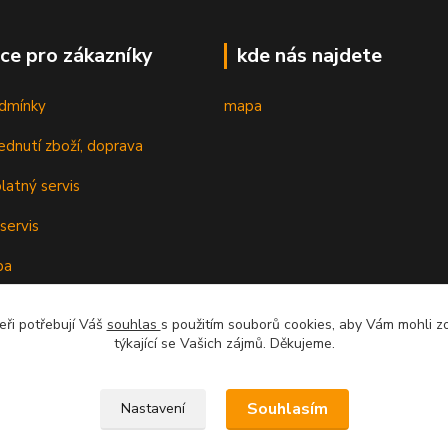
ce pro zákazníky
kde nás najdete
dmínky
mapa
ednutí zboží, doprava
latný servis
servis
ba
oplatky k cenám
eři potřebují Váš
souhlas
s použitím souborů cookies, aby Vám mohli z
týkající se Vašich zájmů. Děkujeme.
cenzí
Souhlasím
Nastavení