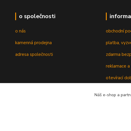
o společnosti
informa
o nás
obchodní po
kamenná prodejna
platba, vyzv
adresa společnosti
zdarma bezp
reklamace a 
otevírací do
recyklační p
Náš e-shop a partn
ověřování re