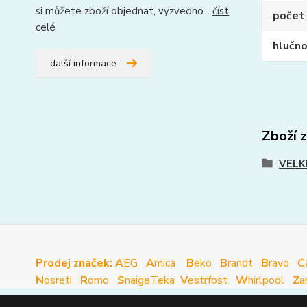
si můžete zboží objednat, vyzvedno...
číst
počet
celé
hlučn
další informace
Zboží 
VELK
Prodej značek: A
EG
A
mica
B
eko
B
randt
B
ravo
C
N
osreti
R
omo
S
naige
Teka
V
estrfost
W
hirlpool
Z
a