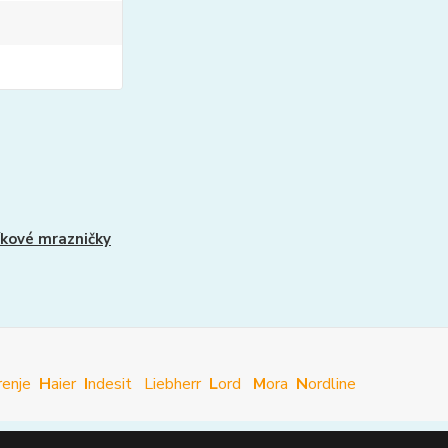
íkové mrazničky
renje
H
aier
I
ndesit
Liebherr
L
ord
M
ora
N
ordline