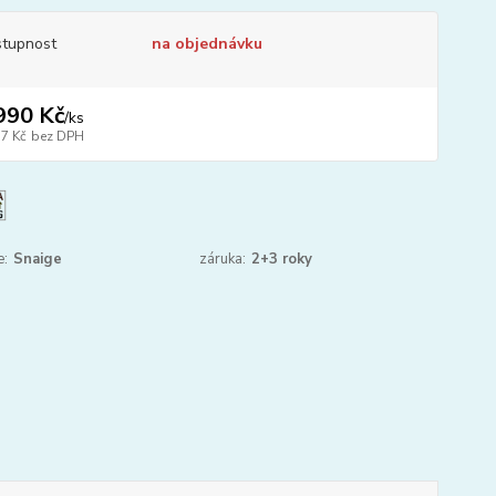
tupnost
na objednávku
990 Kč
/
ks
77 Kč
bez DPH
e:
Snaige
záruka:
2+3 roky