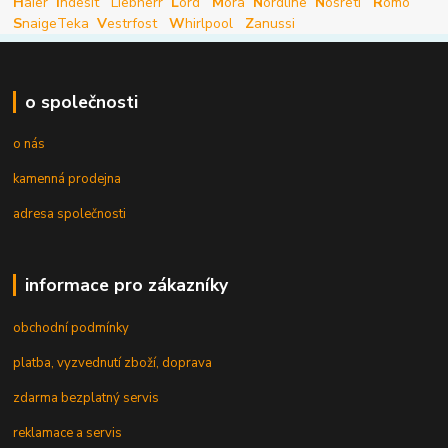
H
aier
I
ndesit
Liebherr
L
ord
M
ora
N
ordline
N
osreti
R
omo
S
naige
Teka
V
estrfost
W
hirlpool
Z
anussi
o společnosti
o nás
kamenná prodejna
adresa společnosti
informace pro zákazníky
obchodní podmínky
platba, vyzvednutí zboží, doprava
zdarma bezplatný servis
reklamace a servis