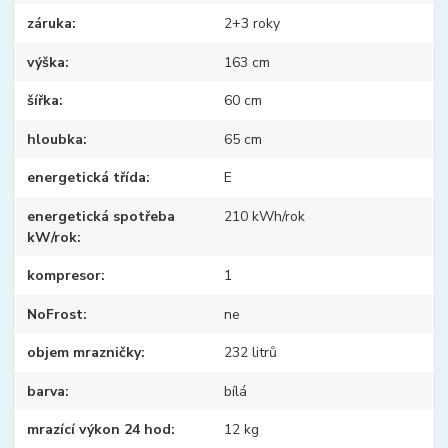
záruka
2+3 roky
výška
163 cm
šířka
60 cm
hloubka
65 cm
energetická třída
E
energetická spotřeba
210 kWh/rok
kW/rok
kompresor
1
NoFrost
ne
objem mrazničky
232 litrů
barva
bílá
mrazící výkon 24 hod
12 kg