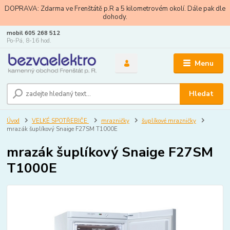
DOPRAVA: Zdarma ve Frenštátě p.R a 5 kilometrovém okolí. Dále pak dle
dohody.
mobil 605 268 512
Po-Pá, 8-16 hod.
Menu
Hledat
Úvod
VELKÉ SPOTŘEBIČE
mrazničky
šuplíkové mrazničky
mrazák šuplíkový Snaige F27SM T1000E
mrazák šuplíkový Snaige F27SM
T1000E