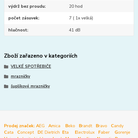
výdrž bez proudu
20 hod
počet zásuvek
7 ( 1x velká)
hlučnost
41 dB
Zboží zařazeno v kategoriích
VELKÉ SPOTŘEBIČE
mrazničky
šuplíkové mrazničky
Prodej značek: A
EG
A
mica
B
eko
B
randt
B
ravo
C
andy
C
ata
C
oncept
D
E Dietrich
E
ta
E
lectrolux
F
aber
G
orenje