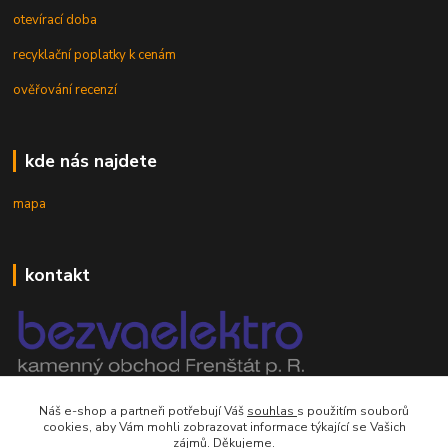
otevírací doba
recyklační poplatky k cenám
ověřování recenzí
kde nás najdete
mapa
kontakt
mobil 605 268 512
Náš e-shop a partneři potřebují Váš
souhlas
s použitím souborů
Po-Pá, 8-16 hod.
cookies, aby Vám mohli zobrazovat informace týkající se Vašich
zájmů. Děkujeme.