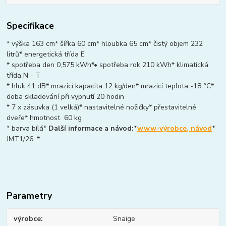
Specifikace
* výška 163 cm* šířka 60 cm* hloubka 65 cm* čistý objem 232
litrů* energetická třída E
* spotřeba den 0,575 kWh*• spotřeba rok 210 kWh* klimatická
třída N - T
* hluk 41 dB* mrazicí kapacita 12 kg/den* mrazicí teplota -18 °C*
doba skladování při vypnutí 20 hodin
* 7 x zásuvka (1 velká)* nastavitelné nožičky* přestavitelné
dveře* hmotnost 60 kg
* barva bílá*
Další informace a návod:*
www-výrobce, návod
*
JMT1/26: *
Parametry
výrobce
Snaige