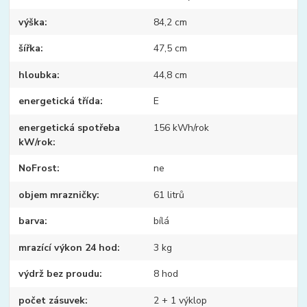
výška
84,2 cm
šířka
47,5 cm
hloubka
44,8 cm
energetická třída
E
energetická spotřeba
156 kWh/rok
kW/rok
NoFrost
ne
objem mrazničky
61 litrů
barva
bílá
mrazící výkon 24 hod
3 kg
výdrž bez proudu
8 hod
počet zásuvek
2 + 1 výklop