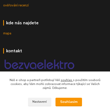
ověřování recenzí
kde nás najdete
mapa
kontakt
Náš e-shop a partneři potřebují Váš
souhlas
s použitím souborů
mobil 605 268 512
cookies, aby Vám mohli zobrazovat informace týkající se Vašich
Po-Pá, 8-16 hod.
zájmů. Děkujeme.
orsontrading@seznam.cz
Souhlasím
Nastavení