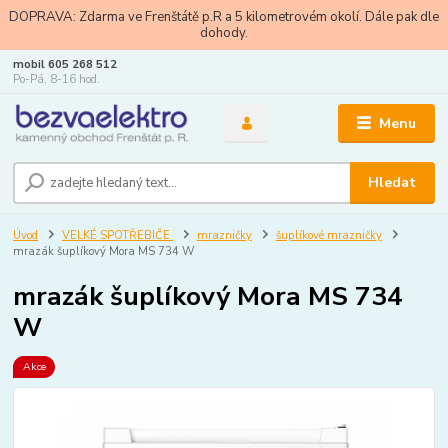
DOPRAVA: Zdarma ve Frenštátě p.R a 5 kilometrovém okolí. Dále pak dle
dohody.
mobil 605 268 512
Po-Pá, 8-16 hod.
Menu
Hledat
Úvod
VELKÉ SPOTŘEBIČE
mrazničky
šuplíkové mrazničky
mrazák šuplíkový Mora MS 734 W
mrazák šuplíkový Mora MS 734
W
Akce