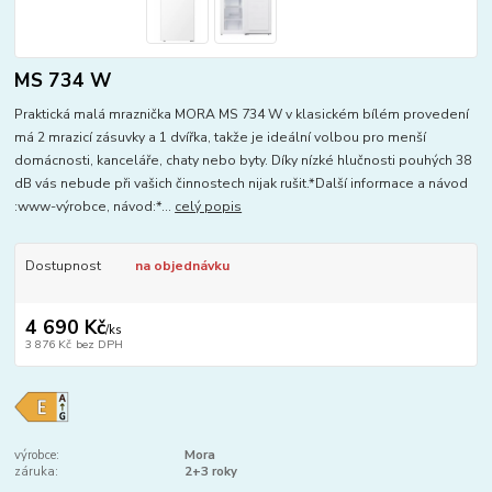
MS 734 W
Praktická malá mraznička MORA MS 734 W v klasickém bílém provedení
má 2 mrazicí zásuvky a 1 dvířka, takže je ideální volbou pro menší
domácnosti, kanceláře, chaty nebo byty. Díky nízké hlučnosti pouhých 38
dB vás nebude při vašich činnostech nijak rušit.*Další informace a návod
:www-výrobce, návod:*...
celý popis
Dostupnost
na objednávku
4 690 Kč
/
ks
3 876 Kč
bez DPH
výrobce:
Mora
záruka:
2+3 roky