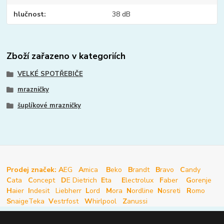
hlučnost
38 dB
Zboží zařazeno v kategoriích
VELKÉ SPOTŘEBIČE
mrazničky
šuplíkové mrazničky
Prodej značek: A
EG
A
mica
B
eko
B
randt
B
ravo
C
andy
C
ata
C
oncept
D
E Dietrich
E
ta
E
lectrolux
F
aber
G
orenje
H
aier
I
ndesit
Liebherr
L
ord
M
ora
N
ordline
N
osreti
R
omo
S
naige
Teka
V
estrfost
W
hirlpool
Z
anussi