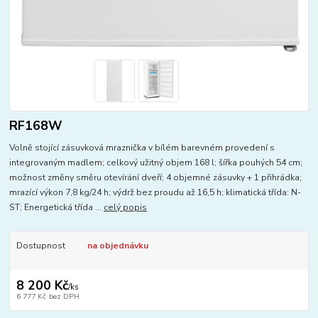
RF168W
Volně stojící zásuvková mraznička v bílém barevném provedení s
integrovaným madlem; celkový užitný objem 168 l; šířka pouhých 54 cm;
možnost změny směru otevírání dveří; 4 objemné zásuvky + 1 přihrádka;
mrazící výkon 7,8 kg/24 h; výdrž bez proudu až 16,5 h; klimatická třída: N-
ST; Energetická třída ...
celý popis
Dostupnost
na objednávku
8 200 Kč
/
ks
6 777 Kč
bez DPH