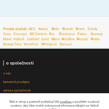
Prodej značek: A
EG
A
mica
B
eko
B
randt
B
ravo
C
andy
C
ata
C
oncept
D
E Dietrich
E
ta
E
lectrolux
F
aber
G
orenje
H
aier
I
ndesit
Liebherr
L
ord
M
ora
N
ordline
N
osreti
R
omo
S
naige
Teka
V
estrfost
W
hirlpool
Z
anussi
o společnosti
o nás
kamenná prodejna
adresa společnosti
Náš e-shop a partneři potřebují Váš
souhlas
s použitím souborů
cookies, aby Vám mohli zobrazovat informace týkající se Vašich
informace pro zákazníky