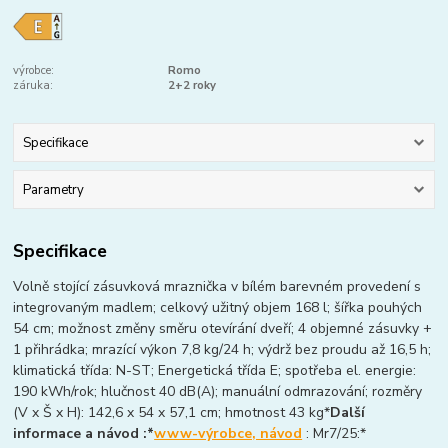
výrobce:
Romo
záruka:
2+2 roky
Specifikace
Parametry
Specifikace
Volně stojící zásuvková mraznička v bílém barevném provedení s
integrovaným madlem; celkový užitný objem 168 l; šířka pouhých
54 cm; možnost změny směru otevírání dveří; 4 objemné zásuvky +
1 přihrádka; mrazící výkon 7,8 kg/24 h; výdrž bez proudu až 16,5 h;
klimatická třída: N-ST; Energetická třída E; spotřeba el. energie:
190 kWh/rok; hlučnost 40 dB(A); manuální odmrazování; rozměry
(V x Š x H): 142,6 x 54 x 57,1 cm; hmotnost 43 kg*
Další
informace a návod :*
www-výrobce, návod
: Mr7/25:*