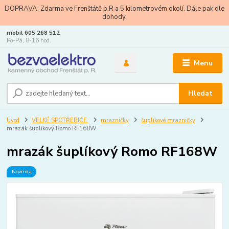
DOPRAVA: Zdarma ve Frenštátě p.R a 5 kilometrovém okolí. Dále pak dle
dohody.
mobil 605 268 512
Po-Pá, 8-16 hod.
Menu
Hledat
Úvod
VELKÉ SPOTŘEBIČE
mrazničky
šuplíkové mrazničky
mrazák šuplíkový Romo RF168W
mrazák šuplíkový Romo RF168W
Novinka