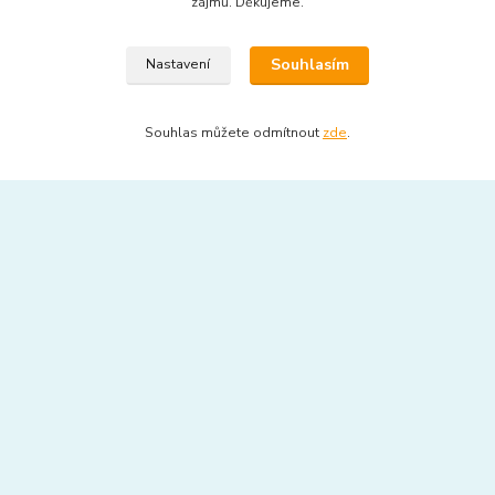
zájmů. Děkujeme.
obchodní podmínky
Souhlasím
Nastavení
platba, vyzvednutí zboží, doprava
zdarma bezplatný servis
Souhlas můžete odmítnout
zde
.
reklamace a servis
otevírací doba
recyklační poplatky k cenám
ověřování recenzí
kde nás najdete
mapa
kontakt