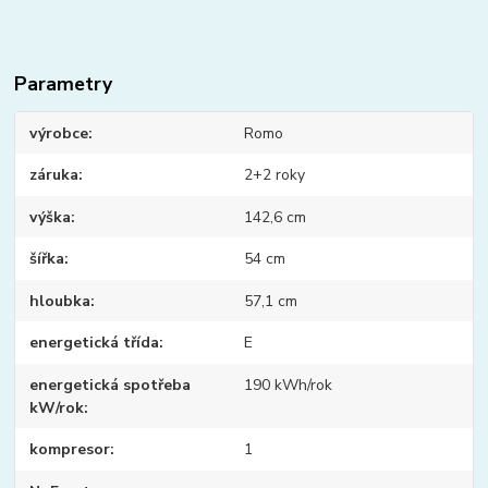
Parametry
výrobce
Romo
záruka
2+2 roky
výška
142,6 cm
šířka
54 cm
hloubka
57,1 cm
energetická třída
E
energetická spotřeba
190 kWh/rok
kW/rok
kompresor
1