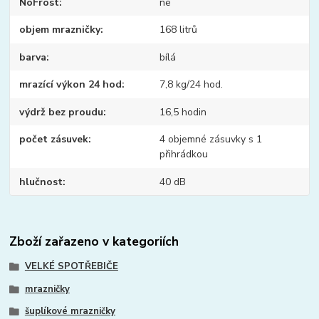
NoFrost
ne
objem mrazničky
168 litrů
barva
bílá
mrazící výkon 24 hod
7,8 kg/24 hod.
výdrž bez proudu
16,5 hodin
počet zásuvek
4 objemné zásuvky s 1
přihrádkou
hlučnost
40 dB
Zboží zařazeno v kategoriích
VELKÉ SPOTŘEBIČE
mrazničky
šuplíkové mrazničky