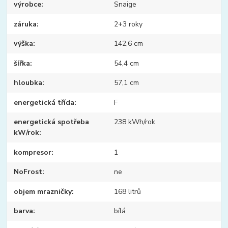
výrobce
Snaige
záruka
2+3 roky
výška
142,6 cm
šířka
54,4 cm
hloubka
57,1 cm
energetická třída
F
energetická spotřeba
238 kWh/rok
kW/rok
kompresor
1
NoFrost
ne
objem mrazničky
168 litrů
barva
bílá