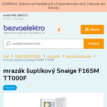
DOPRAVA: Zdarma ve Frenštátě p.R a 5 kilometrovém okolí. Dále pak dle
dohody.
mobil 605 268 512
Po-Pá, 8-16 hod.
Menu
Hledat
Úvod
VELKÉ SPOTŘEBIČE
mrazničky
šuplíkové mrazničky
mrazák šuplíkový Snaige F16SM TT000F
mrazák šuplíkový Snaige F16SM
TT000F
Novinka