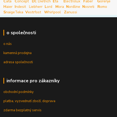
C
ata
C
oncept
D
E Dietrich
E
ta
E
lectrolux
F
aber
G
orenje
H
aier
I
ndesit
Liebherr
L
ord
M
ora
N
ordline
N
osreti
R
omo
S
naige
Teka
V
estrfost
W
hirlpool
Z
anussi
o společnosti
o nás
kamenná prodejna
adresa společnosti
informace pro zákazníky
obchodní podmínky
platba, vyzvednutí zboží, doprava
zdarma bezplatný servis