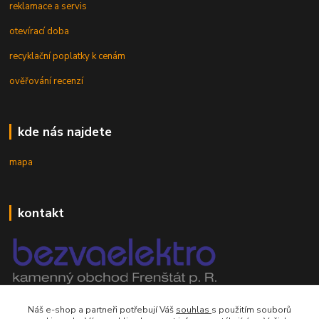
reklamace a servis
otevírací doba
recyklační poplatky k cenám
ověřování recenzí
kde nás najdete
mapa
kontakt
mobil 605 268 512
Náš e-shop a partneři potřebují Váš
souhlas
s použitím souborů