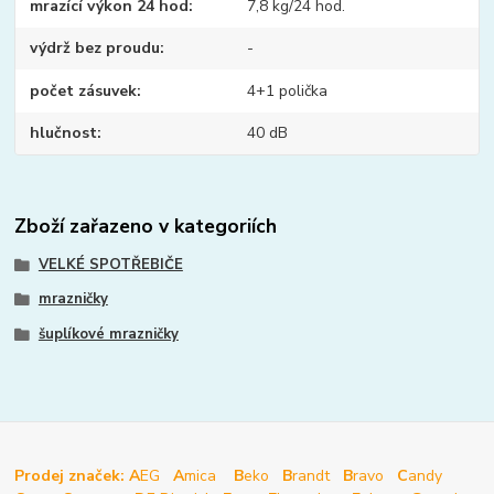
mrazící výkon 24 hod
7,8 kg/24 hod.
výdrž bez proudu
-
počet zásuvek
4+1 polička
hlučnost
40 dB
Zboží zařazeno v kategoriích
VELKÉ SPOTŘEBIČE
mrazničky
šuplíkové mrazničky
Prodej značek: A
EG
A
mica
B
eko
B
randt
B
ravo
C
andy