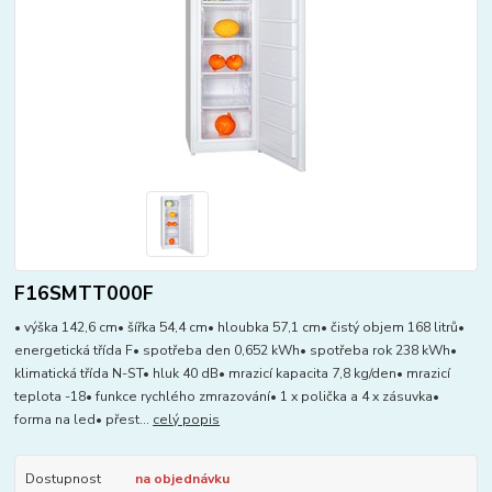
F16SMTT000F
• výška 142,6 cm• šířka 54,4 cm• hloubka 57,1 cm• čistý objem 168 litrů•
energetická třída F• spotřeba den 0,652 kWh• spotřeba rok 238 kWh•
klimatická třída N-ST• hluk 40 dB• mrazicí kapacita 7,8 kg/den• mrazicí
teplota -18• funkce rychlého zmrazování• 1 x polička a 4 x zásuvka•
forma na led• přest...
celý popis
Dostupnost
na objednávku