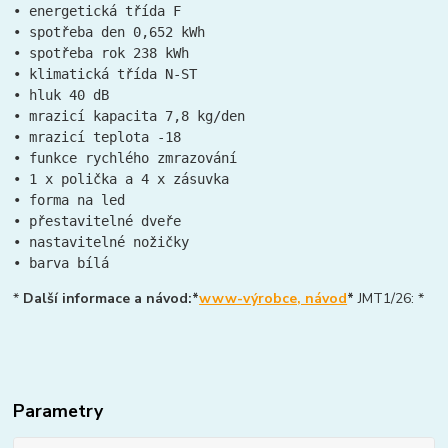
• energetická třída F
• spotřeba den 0,652 kWh
• spotřeba rok 238 kWh
• klimatická třída N-ST
• hluk 40 dB
• mrazicí kapacita 7,8 kg/den
• mrazicí teplota -18
• funkce rychlého zmrazování
• 1 x polička a 4 x zásuvka
• forma na led
• přestavitelné dveře
• nastavitelné nožičky
• barva bílá
*
Další informace a návod:*
www-výrobce, návod
*
JMT1/26: *
Parametry