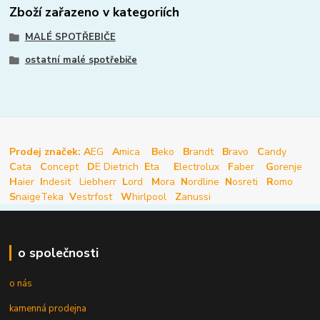
Zboží zařazeno v kategoriích
MALÉ SPOTŘEBIČE
ostatní malé spotřebiče
Prodej značek: A
EG
A
mica
B
eko
B
randt
B
ravo
C
andy
C
ata
C
oncept
D
E Dietrich
E
ta
E
lectrolux
F
aber
G
orenje
H
aier
I
ndesit
Liebherr
L
ord
M
ora
N
ordline
N
osreti
R
omo
S
naige
Teka
V
estrfost
W
hirlpool
Z
anussi
o společnosti
o nás
kamenná prodejna