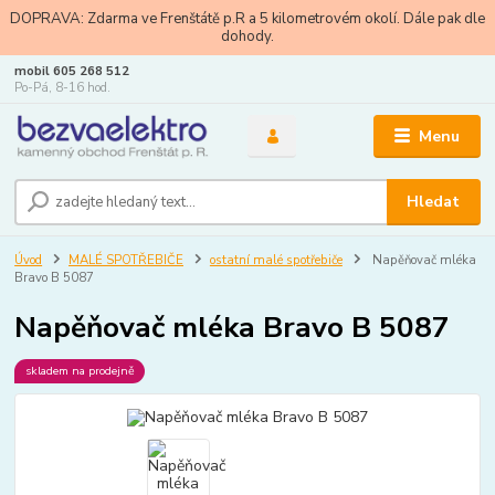
DOPRAVA: Zdarma ve Frenštátě p.R a 5 kilometrovém okolí. Dále pak dle
dohody.
mobil 605 268 512
Po-Pá, 8-16 hod.
Menu
Hledat
Úvod
MALÉ SPOTŘEBIČE
ostatní malé spotřebiče
Napěňovač mléka
Bravo B 5087
Napěňovač mléka Bravo B 5087
skladem na prodejně