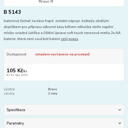
B 5143
bateriový šlehač na kávu frapé, instatní nápoje, koktejly skvělým
doplňkem pro přípravu výborné kávy během několika vteřin napění
mléko snadná údržba a čištění úprava soft touch nerezová metla 2x AA
baterie, která není součástí balení
celý popis
Dostupnost
skladem vystaveno na prodejně
105 Kč
/
ks
87 Kč
bez DPH
výrobce:
Bravo
záruka:
2 roky
Specifikace
Parametry