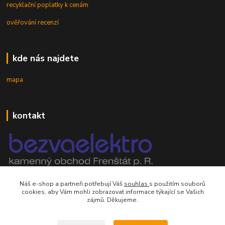
recyklační poplatky k cenám
ověřování recenzí
kde nás najdete
mapa
kontakt
mobil 605 268 512
Náš e-shop a partneři potřebují Váš
souhlas
s použitím souborů
Po-Pá, 8-16 hod.
cookies, aby Vám mohli zobrazovat informace týkající se Vašich
zájmů. Děkujeme.
orsontrading@seznam.cz