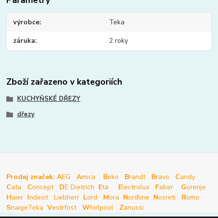
Parametry
výrobce
Teka
záruka
2 roky
Zboží zařazeno v kategoriích
KUCHYŇSKÉ DŘEZY
dřezy
Prodej značek: A
EG
A
mica
B
eko
B
randt
B
ravo
C
andy
C
ata
C
oncept
D
E Dietrich
E
ta
E
lectrolux
F
aber
G
orenje
H
aier
I
ndesit
Liebherr
L
ord
M
ora
N
ordline
N
osreti
R
omo
S
naige
Teka
V
estrfost
W
hirlpool
Z
anussi