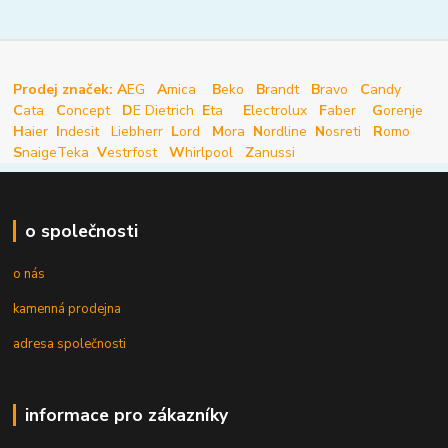
Prodej značek: A
EG
A
mica
B
eko
B
randt
B
ravo
C
andy
C
ata
C
oncept
D
E Dietrich
E
ta
E
lectrolux
F
aber
G
orenje
H
aier
I
ndesit
Liebherr
L
ord
M
ora
N
ordline
N
osreti
R
omo
S
naige
Teka
V
estrfost
W
hirlpool
Z
anussi
o společnosti
o nás
kamenná prodejna
adresa společnosti
informace pro zákazníky