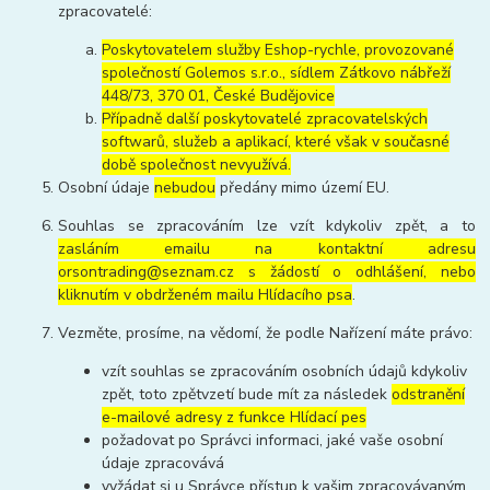
zpracovatelé:
Poskytovatelem služby Eshop-rychle, provozované
společností Golemos s.r.o., sídlem Zátkovo nábřeží
448/73, 370 01, České Budějovice
Případně další poskytovatelé zpracovatelských
softwarů, služeb a aplikací, které však v současné
době společnost nevyužívá.
Osobní údaje
nebudou
předány mimo území EU.
Souhlas se zpracováním lze vzít kdykoliv zpět, a to
zasláním emailu na kontaktní adresu
orsontrading@seznam.cz s žádostí o odhlášení, nebo
kliknutím v obdrženém mailu Hlídacího psa
.
Vezměte, prosíme, na vědomí, že podle Nařízení máte právo:
vzít souhlas se zpracováním osobních údajů kdykoliv
zpět, toto zpětvzetí bude mít za následek
odstranění
e-mailové adresy z funkce Hlídací pes
požadovat po Správci informaci, jaké vaše osobní
údaje zpracovává
vyžádat si u Správce přístup k vašim zpracovávaným