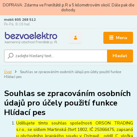
DOPRAVA: Zdarma ve Frenštátě p.R a 5 kilometrovém okolí. Dále pak dle
dohody.
mobil 605 268 512
Po-Pá, 8-16 hod.
Menu
Hledat
Úvod
Souhlas se zpracováním osobních údajů pro účely použití funkce
Hlídací pes
Souhlas se zpracováním osobních
údajů pro účely použití funkce
Hlídací pes
Udělujete tímto souhlas společnosti ORSON TRADING
s.r.o., se sídlem Martinská čtvrť 1802, IČ 25366475, zapsaná
u obchodního krajského soudu v Ostravě , oddíl C, vložka