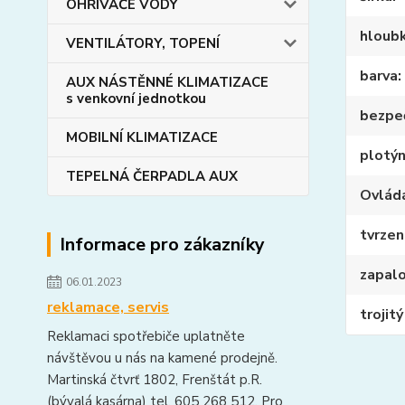
OHŘIVAČE VODY
hloub
VENTILÁTORY, TOPENÍ
barva
AUX NÁSTĚNNÉ KLIMATIZACE
s venkovní jednotkou
bezpeč
MOBILNÍ KLIMATIZACE
plotý
TEPELNÁ ČERPADLA AUX
Ovlád
tvrzen
Informace pro zákazníky
zapalo
06.01.2023
reklamace, servis
trojit
Reklamaci spotřebiče uplatněte
návštěvou u nás na kamené prodejně.
Martinská čtvrť 1802, Frenštát p.R.
(bývalá kasárna) tel. 605 268 512. Pro