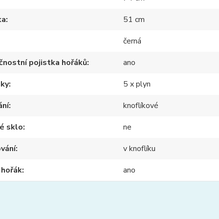
ka
51 cm
černá
nostní pojistka hořáků
ano
nky
5 x plyn
ání
knoflíkové
é sklo
ne
vání
v knoflíku
ý hořák
ano