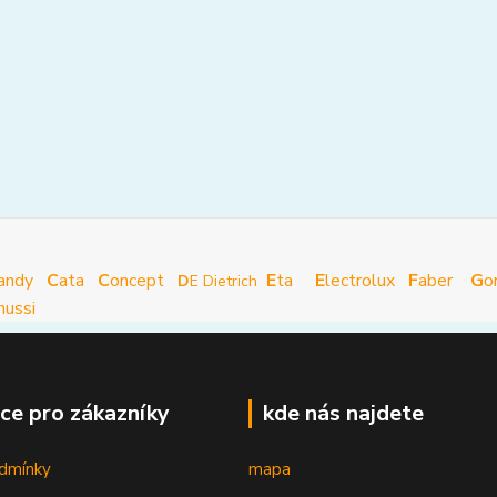
andy
C
ata
C
oncept
E
ta
E
lectrolux
F
aber
G
o
D
E Dietrich
nussi
ce pro zákazníky
kde nás najdete
dmínky
mapa