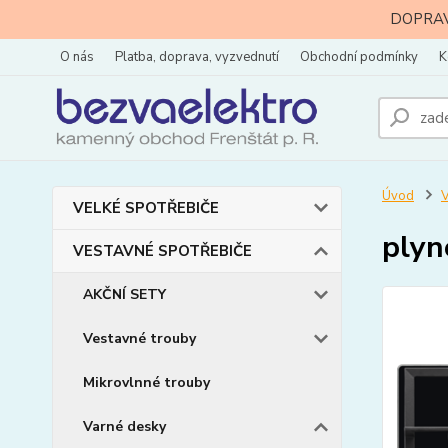
DOPRAVA
O nás
Platba, doprava, vyzvednutí
Obchodní podmínky
K
Úvod
VELKÉ SPOTŘEBIČE
plyn
VESTAVNÉ SPOTŘEBIČE
AKČNÍ SETY
Vestavné trouby
Mikrovlnné trouby
Varné desky