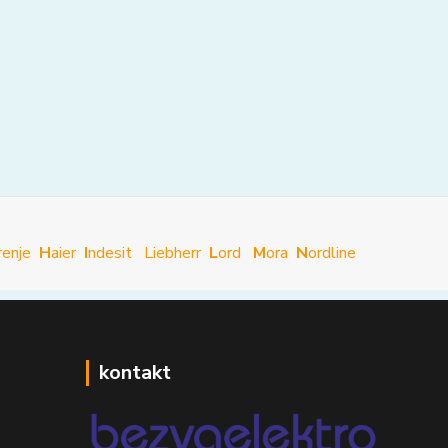
renje
H
aier
I
ndesit
Liebherr
L
ord
M
ora
N
ordline
kontakt