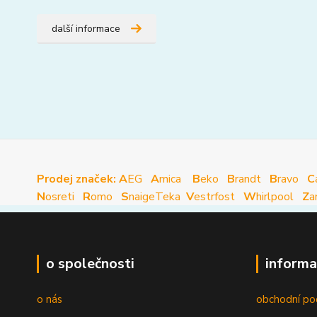
další informace
Prodej značek: A
EG
A
mica
B
eko
B
randt
B
ravo
C
N
osreti
R
omo
S
naige
Teka
V
estrfost
W
hirlpool
Z
a
o společnosti
informa
o nás
obchodní po