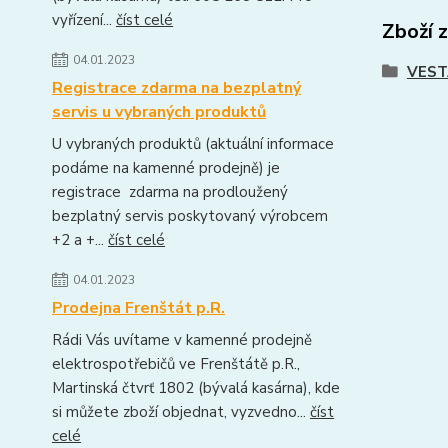
vyřízení...
číst celé
Zboží 
04.01.2023
VEST
Registrace zdarma na bezplatný
servis u vybraných produktů
U vybraných produktů (aktuální informace
podáme na kamenné prodejně) je
registrace zdarma na prodloužený
bezplatný servis poskytovaný výrobcem
+2 a +...
číst celé
04.01.2023
Prodejna Frenštát p.R.
Rádi Vás uvítame v kamenné prodejně
elektrospotřebičů ve Frenštátě p.R.,
Martinská čtvrť 1802 (bývalá kasárna), kde
si můžete zboží objednat, vyzvedno...
číst
celé