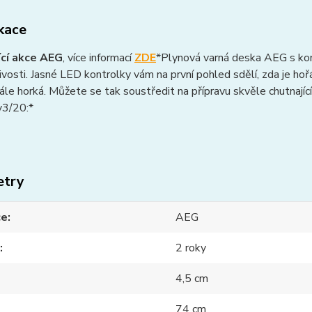
ikace
ící akce AEG
, více informací
ZDE
*Plynová varná deska AEG s kon
ivosti. Jasné LED kontrolky vám na první pohled sdělí, zda je ho
tále horká. Můžete se tak soustředit na přípravu skvěle chutnajíc
3/20:*
etry
ce
AEG
2 roky
4,5 cm
74 cm