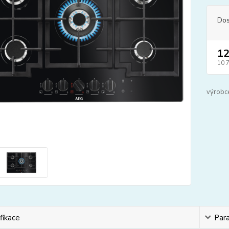
Dos
12
10 
výrobc
fikace
Par