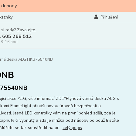
 dohody.
kazníky
Přihlášení
 si rady? Zavolejte.
l 605 268 512
 8-16 hod.
arná deska AEG HKB75540NB
0NB
75540NB
ající akce AEG, více informací ZDE*Plynová varná deska AEG s
lkami FlameLight přináší novou úroveň bezpečnosti a
ivosti. Jasné LED kontrolky vám na první pohled sdělí, zda je
zapnutý či vypnutý a zda je mřížka pod nádoby po použití stále
Můžete se tak soustředit na př...
celý popis