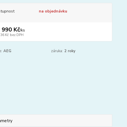
tupnost
na objednávku
 990 Kč
/
ks
736 Kč
bez DPH
e:
AEG
záruka:
2 roky
ametry