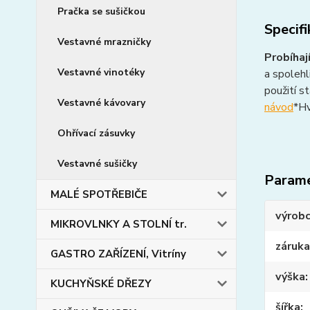
Pračka se sušičkou
Specif
Vestavné mrazničky
Probíhaj
Vestavné vinotéky
a spolehl
použití s
Vestavné kávovary
návod
*Hv
Ohřívací zásuvky
Vestavné sušičky
Param
MALÉ SPOTŘEBIČE
výrob
MIKROVLNKY A STOLNÍ tr.
záruka
GASTRO ZAŘÍZENÍ, Vitríny
výška
KUCHYŇSKÉ DŘEZY
šířka