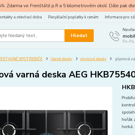
: Zdarma ve Frenštátě p.R a 5 kilometrovém okolí. Dále pak dle
ontakty a otevírací doba
Recyklační poplatky k cenám
Informace pro zá
Nevíte
Hledat
mobi
Po-Pá,
VESTAVNÉ SPOTŘEBIČE
Varné desky
plynové desky
plynová v
ová varná deska AEG HKB7554
HKB
Probíh
kontro
spolehl
hořák 
horká. 