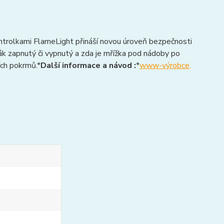
trolkami FlameLight přináší novou úroveň bezpečnosti
řák zapnutý či vypnutý a zda je mřížka pod nádoby po
ích pokrmů.*
Další informace a návod :
*
www-výrobce,