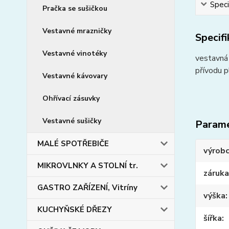
Speci
Pračka se sušičkou
Vestavné mrazničky
Specif
Vestavné vinotéky
vestavná 
přívodu p
Vestavné kávovary
Ohřívací zásuvky
Vestavné sušičky
Param
MALÉ SPOTŘEBIČE
výrob
MIKROVLNKY A STOLNÍ tr.
záruka
GASTRO ZAŘÍZENÍ, Vitríny
výška
KUCHYŇSKÉ DŘEZY
šířka