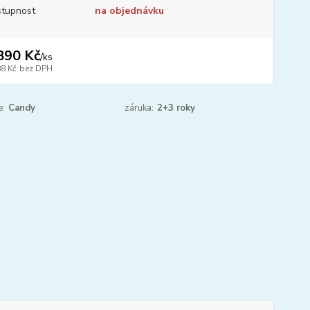
tupnost
na objednávku
890 Kč
/
ks
88 Kč
bez DPH
e:
Candy
záruka:
2+3 roky