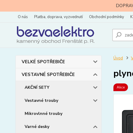
DOPRAVA
O nás
Platba, doprava, vyzvednutí
Obchodní podmínky
K
Úvod
VELKÉ SPOTŘEBIČE
plyn
VESTAVNÉ SPOTŘEBIČE
AKČNÍ SETY
Akce
Vestavné trouby
Mikrovlnné trouby
Varné desky