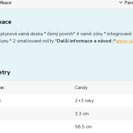
fikace
Par
ikace
plynová varná deska * černý povrch* 4 varné zóny * integrované z
lynu * 2 smaltované rošty *
Další informace a návod :
*
www-výr
etry
ce
Candy
2+3 roky
3,3 cm
58,5 cm