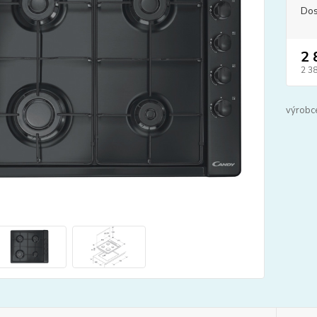
Dos
2 
2 3
výrobc