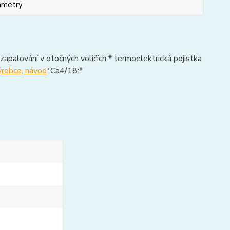
ametry
apalování v otočných voličích * termoelektrická pojistka
obce, návod
*Ca4/18:*