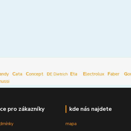
andy
C
ata
C
oncept
E
ta
E
lectrolux
F
aber
G
o
D
E Dietrich
nussi
ce pro zákazníky
kde nás najdete
dmínky
mapa