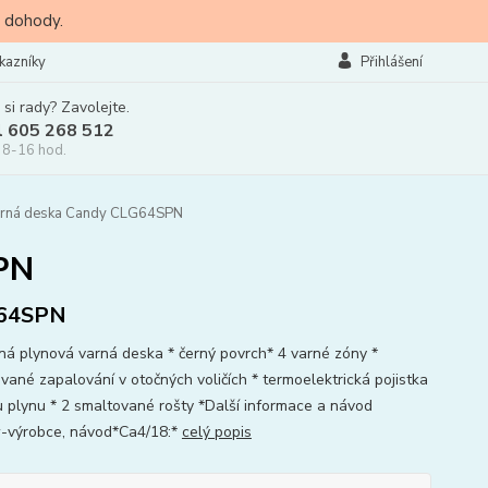
 dohody.
kazníky
Přihlášení
 si rady? Zavolejte.
l 605 268 512
 8-16 hod.
arná deska Candy CLG64SPN
PN
64SPN
ná plynová varná deska * černý povrch* 4 varné zóny *
ované zapalování v otočných voličích * termoelektrická pojistka
u plynu * 2 smaltované rošty *Další informace a návod
výrobce, návod*Ca4/18:*
celý popis