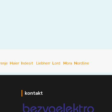
renje
H
aier
I
ndesit
Liebherr
L
ord
M
ora
N
ordline
kontakt