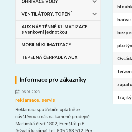
OHŘIVAČE VODY
hloub
VENTILÁTORY, TOPENÍ
barva
AUX NÁSTĚNNÉ KLIMATIZACE
s venkovní jednotkou
bezpeč
MOBILNÍ KLIMATIZACE
plotý
TEPELNÁ ČERPADLA AUX
Ovlád
tvrzen
Informace pro zákazníky
zapalo
06.01.2023
trojit
reklamace, servis
Reklamaci spotřebiče uplatněte
návštěvou u nás na kamené prodejně.
Martinská čtvrť 1802, Frenštát p.R.
(bývalá kasárna) tel. 605 268 512. Pro