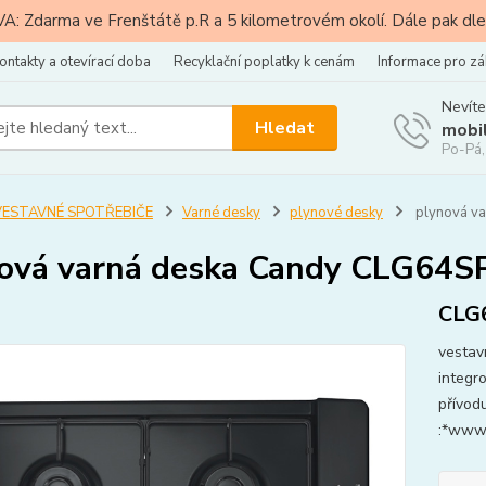
: Zdarma ve Frenštátě p.R a 5 kilometrovém okolí. Dále pak dle
ontakty a otevírací doba
Recyklační poplatky k cenám
Informace pro zá
Nevíte
Hledat
mobi
Po-Pá,
VESTAVNÉ SPOTŘEBIČE
Varné desky
plynové desky
plynová v
ová varná deska Candy CLG64S
CLG
vestav
integr
přívod
:*www-