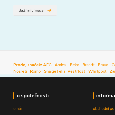
další informace
Prodej značek: A
EG
A
mica
B
eko
B
randt
B
ravo
C
N
osreti
R
omo
S
naige
Teka
V
estrfost
W
hirlpool
Z
a
o společnosti
informa
o nás
obchodní po