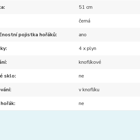
ka
51 cm
černá
nostní pojistka hořáků
ano
nky
4 x plyn
ání
knoflíkové
é sklo
ne
vání
v knoflíku
ý hořák
ne