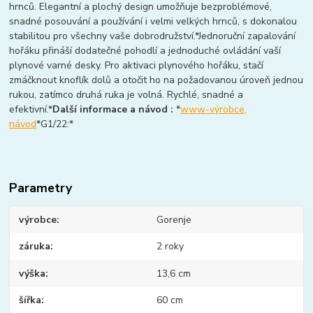
hrnců. Elegantní a plochý design umožňuje bezproblémové,
snadné posouvání a používání i velmi velkých hrnců, s dokonalou
stabilitou pro všechny vaše dobrodružství.*Jednoruční zapalování
hořáku přináší dodatečné pohodlí a jednoduché ovládání vaší
plynové varné desky. Pro aktivaci plynového hořáku, stačí
zmáčknout knoflík dolů a otočit ho na požadovanou úroveň jednou
rukou, zatímco druhá ruka je volná. Rychlé, snadné a
efektivní.*
Další informace a návod :
*
www-výrobce,
návod
*G1/22:*
Parametry
výrobce
Gorenje
záruka
2 roky
výška
13,6 cm
šířka
60 cm