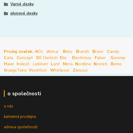
Varné desky
plynové desky
Prodej značek: A
EG
A
mica
B
eko
B
randt
B
ravo
C
andy
C
ata
C
oncept
D
E Dietrich
E
ta
E
lectrolux
F
aber
G
orenje
H
aier
I
ndesit
Liebherr
L
ord
M
ora
N
ordline
N
osreti
R
omo
S
naige
Teka
V
estrfost
W
hirlpool
Z
anussi
o společnosti
o nás
kamenná prodejna
adresa společnosti