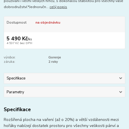
používání i velmi velkých hrnců, s dokonalou stabilitou pro všechny vaše
dobrodružství.*Jednoručn...
celý popis
Dostupnost
na objednávku
5 490 Kč
/
ks
4 537 Kč
bez DPH
výrobce:
Gorenje
záruka:
2 roky
Specifikace
Parametry
Specifikace
Rozšířená plocha na vaření (až o 20%) a větší vzdálenosti mezi
hořáky nabízejí dostatek prostoru pro všechny velikosti pánví a