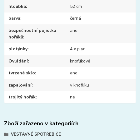
hloubka
52 cm
barva
černá
bezpečnostní pojistka
ano
hořáků
plotýnky
4 x plyn
Ovládání
knoflíkové
tvrzené sklo
ano
zapalování
v knoflíku
trojitý hořák
ne
Zboží zařazeno v kategoriích
VESTAVNÉ SPOTŘEBIČE