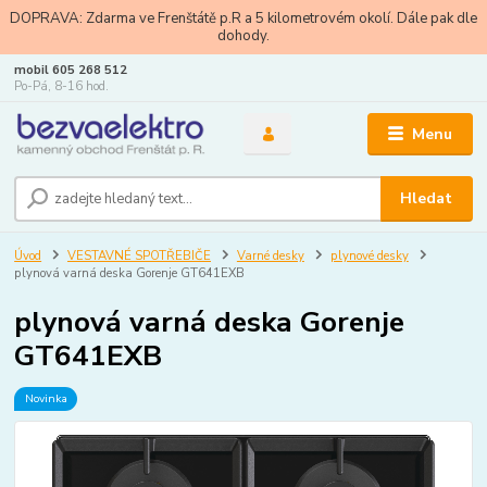
DOPRAVA: Zdarma ve Frenštátě p.R a 5 kilometrovém okolí. Dále pak dle
dohody.
mobil 605 268 512
Po-Pá, 8-16 hod.
Menu
Hledat
Úvod
VESTAVNÉ SPOTŘEBIČE
Varné desky
plynové desky
plynová varná deska Gorenje GT641EXB
plynová varná deska Gorenje
GT641EXB
Novinka