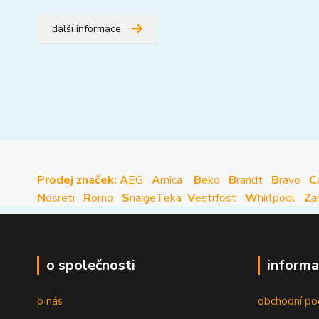
další informace
Prodej značek: A
EG
A
mica
B
eko
B
randt
B
ravo
C
N
osreti
R
omo
S
naige
Teka
V
estrfost
W
hirlpool
Z
a
o společnosti
informa
o nás
obchodní po