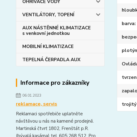
OHŘIVAČE VODY
hloub
VENTILÁTORY, TOPENÍ
barva
AUX NÁSTĚNNÉ KLIMATIZACE
s venkovní jednotkou
bezpeč
MOBILNÍ KLIMATIZACE
plotý
TEPELNÁ ČERPADLA AUX
Ovlád
tvrzen
Informace pro zákazníky
zapalo
06.01.2023
reklamace, servis
trojit
Reklamaci spotřebiče uplatněte
návštěvou u nás na kamené prodejně.
Martinská čtvrť 1802, Frenštát p.R.
(bývalá kasárna) tel. 605 268 512. Pro