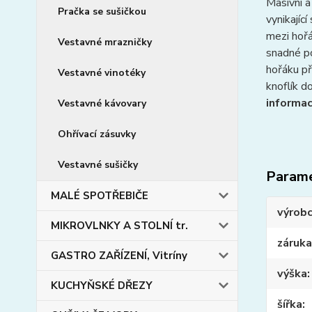
Masivní a
Pračka se sušičkou
vynikajíc
mezi hořá
Vestavné mrazničky
snadné po
hořáku př
Vestavné vinotéky
knoflík d
informac
Vestavné kávovary
Ohřívací zásuvky
Vestavné sušičky
Param
MALÉ SPOTŘEBIČE
výrob
MIKROVLNKY A STOLNÍ tr.
záruka
GASTRO ZAŘÍZENÍ, Vitríny
výška
KUCHYŇSKÉ DŘEZY
šířka