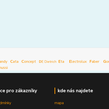
andy
C
ata
C
oncept
E
ta
E
lectrolux
F
aber
G
o
D
E Dietrich
nussi
ce pro zákazníky
kde nás najdete
dmínky
mapa