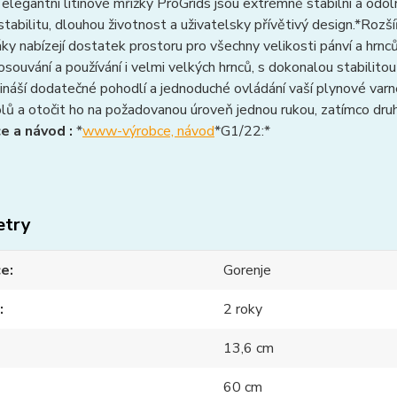
 elegantní litinové mřížky ProGrids jsou extrémně stabilní a odoln
í stabilitu, dlouhou životnost a uživatelsky přívětivý design.*Roz
ky nabízejí dostatek prostoru pro všechny velikosti pánví a hrn
souvání a používání i velmi velkých hrnců, s dokonalou stabilito
ináší dodatečné pohodlí a jednoduché ovládání vaší plynové varn
olů a otočit ho na požadovanou úroveň jednou rukou, zatímco druhá
e a návod :
*
www-výrobce, návod
*G1/22:*
etry
ce
Gorenje
2 roky
13,6 cm
60 cm