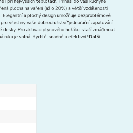
é i při nejvyšších teplotách. Přináší do vaší kuchyně
šířená plocha na vaření (až o 20%) a větší vzdálenosti
ců. Elegantní a plochý design umožňuje bezproblémové,
u pro všechny vaše dobrodružství.*jednoruční zapalování
é desky. Pro aktivaci plynového hořáku, stačí zmáčknout
 ruka je volná. Rychlé, snadné a efektivní.*
Další