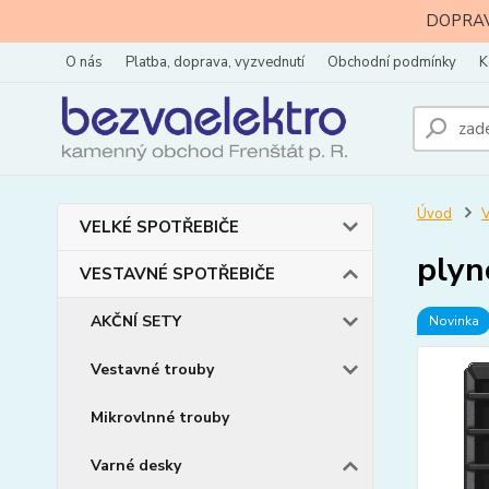
DOPRAVA
O nás
Platba, doprava, vyzvednutí
Obchodní podmínky
K
Úvod
VELKÉ SPOTŘEBIČE
plyn
VESTAVNÉ SPOTŘEBIČE
AKČNÍ SETY
Novinka
Vestavné trouby
Mikrovlnné trouby
Varné desky