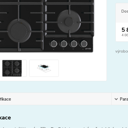
Dos
5 
4 8
výrobc
fikace
Par
ikace