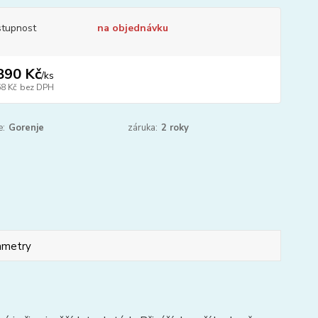
tupnost
na objednávku
890 Kč
/
ks
68 Kč
bez DPH
e:
Gorenje
záruka:
2 roky
ametry