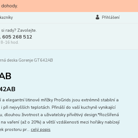
 dohody.
kazníky
Přihlášení
 si rady? Zavolejte.
l 605 268 512
 8-16 hod.
arná deska Gorenje GT642AB
2AB
42AB
 a elegantní litinové mřížky ProGrids jsou extrémně stabilní a
i při nejvyšších teplotách. Přináší do vaší kuchyně vynikající
tu, dlouhou životnost a uživatelsky přívětivý design.*Rozšířená
 na vaření (až o 20%) a větší vzdálenosti mezi hořáky nabízejí
k prostoru pr...
celý popis