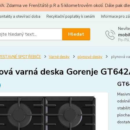
: Zdarma ve Frenštátě p.R a 5 kilometrovém okolí. Dále pak dle
ontakty a otevírací doba
Recyklační poplatky k cenám
Informace pro zá
Nevíte
Hledat
mobi
Po-Pá,
VESTAVNÉ SPOTŘEBIČE
Varné desky
plynové desky
plynová v
ová varná deska Gorenje GT64
GT6
Masivní
odolné 
stabili
plocha
dostate