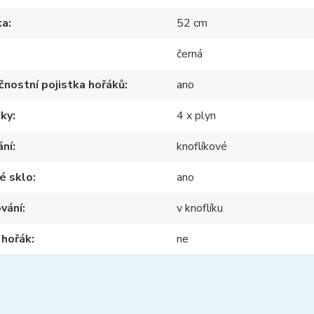
ka
52 cm
černá
nostní pojistka hořáků
ano
nky
4 x plyn
ání
knoflíkové
é sklo
ano
vání
v knoflíku
ý hořák
ne