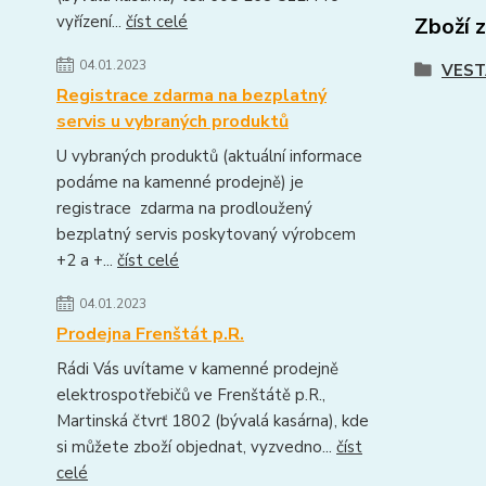
vyřízení...
číst celé
Zboží 
04.01.2023
VEST
Registrace zdarma na bezplatný
servis u vybraných produktů
U vybraných produktů (aktuální informace
podáme na kamenné prodejně) je
registrace zdarma na prodloužený
bezplatný servis poskytovaný výrobcem
+2 a +...
číst celé
04.01.2023
Prodejna Frenštát p.R.
Rádi Vás uvítame v kamenné prodejně
elektrospotřebičů ve Frenštátě p.R.,
Martinská čtvrť 1802 (bývalá kasárna), kde
si můžete zboží objednat, vyzvedno...
číst
celé