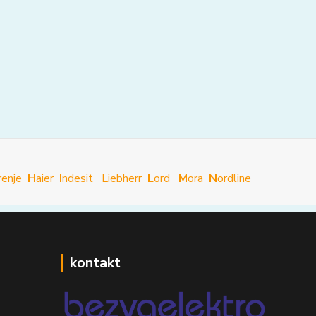
renje
H
aier
I
ndesit
Liebherr
L
ord
M
ora
N
ordline
kontakt