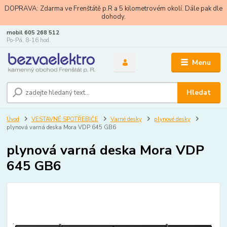
DOPRAVA: Zdarma ve Frenštátě p.R a 5 kilometrovém okolí. Dále pak dle
dohody.
mobil 605 268 512
Po-Pá, 8-16 hod.
Menu
Hledat
Úvod
VESTAVNÉ SPOTŘEBIČE
Varné desky
plynové desky
plynová varná deska Mora VDP 645 GB6
plynová varná deska Mora VDP
645 GB6