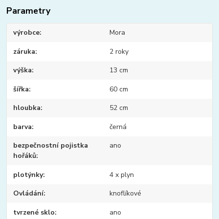
Parametry
výrobce
Mora
záruka
2 roky
výška
13 cm
šířka
60 cm
hloubka
52 cm
barva
černá
bezpečnostní pojistka
ano
hořáků
plotýnky
4 x plyn
Ovládání
knoflíkové
tvrzené sklo
ano