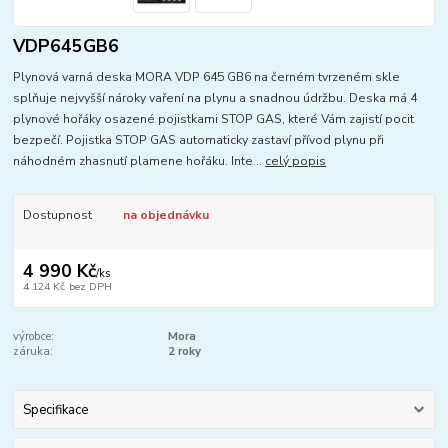
VDP645GB6
Plynová varná deska MORA VDP 645 GB6 na černém tvrzeném skle
splňuje nejvyšší nároky vaření na plynu a snadnou údržbu. Deska má 4
plynové hořáky osazené pojistkami STOP GAS, které Vám zajistí pocit
bezpečí. Pojistka STOP GAS automaticky zastaví přívod plynu při
náhodném zhasnutí plamene hořáku. Inte...
celý popis
Dostupnost
na objednávku
4 990 Kč
/
ks
4 124 Kč
bez DPH
výrobce:
Mora
záruka:
2 roky
Specifikace