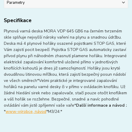
Parametry
Specifikace
Plynová varná deska MORA VDP 645 GB6 na černém tvrzeném
skle splňuje nejvyšší nároky vaření na plynu a snadnou údržbu.
Deska má 4 plynové hořáky osazené pojistkami STOP GAS, které
Vám zajistí pocit bezpečí. Pojistka STOP GAS automaticky zastaví
přívod plynu při náhodném zhasnutí plamene hořáku. Integrované
elektrické zapalování komfortně uložené přímo v jednotlivých
knoflících kohoutů je dnes již samozřejmostí. Hořáky jsou kryté
dvoudílnou litinovou mřížkou, která zajistí bezpečný posun nádobí
ve všech směrech*Velmi praktické je integrované zapalování
hořáků na panelu varné desky či v přímo v ovládacím knoflíku. Už
žádné hledání sirek nebo zapalovače, stačí pouze otočit knoflíkem
a váš hořák se rozžehne. Bezpečné, snadné a navíc pohodlné
ovládání vám jistě zpříjemní vaše vaře*
Další informace a návod :
*
www-výrobce, návod
*M3/24:*