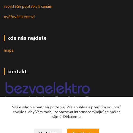
recyklační poplatky k cenám
ověřování recenzí
kde nás najdete
mapa
kontakt
Náš e-shop a partneři potřebují Váš
souhlas
s použitím souborů
mobil 605 268 512
cookies, aby Vám mohli zobrazovat informace týkající se Vašich
Po-Pá, 8-16 hod.
zájmů. Děkujeme.
orsontrading@seznam.cz