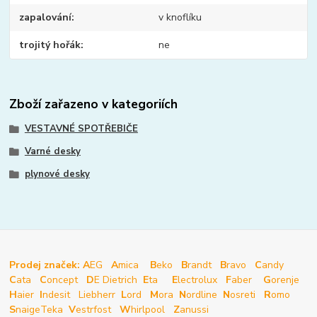
zapalování
v knoflíku
trojitý hořák
ne
Zboží zařazeno v kategoriích
VESTAVNÉ SPOTŘEBIČE
Varné desky
plynové desky
Prodej značek: A
EG
A
mica
B
eko
B
randt
B
ravo
C
andy
C
ata
C
oncept
D
E Dietrich
E
ta
E
lectrolux
F
aber
G
orenje
H
aier
I
ndesit
Liebherr
L
ord
M
ora
N
ordline
N
osreti
R
omo
S
naige
Teka
V
estrfost
W
hirlpool
Z
anussi