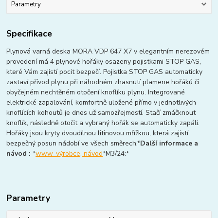
Parametry
Specifikace
Plynová varná deska MORA VDP 647 X7 v elegantním nerezovém
provedení má 4 plynové hořáky osazeny pojistkami STOP GAS,
které Vám zajistí pocit bezpečí. Pojistka STOP GAS automaticky
zastaví přívod plynu při náhodném zhasnutí plamene hořáků či
obyčejném nechtěném otočení knoflíku plynu. Integrované
elektrické zapalování, komfortně uložené přímo v jednotlivých
knoflících kohoutů je dnes už samozřejmostí. Stačí zmáčknout
knoflík, následně otočit a vybraný hořák se automaticky zapálí.
Hořáky jsou kryty dvoudílnou litinovou mřížkou, která zajistí
bezpečný posun nádobí ve všech směrech.*
Další informace a
návod :
*
www-výrobce, návod
*M3/24:*
Parametry