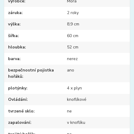
výrobce
Mora
záruka
2 roky
výška
8,9 cm
šířka
60 cm
hloubka
52 cm
barva
nerez
bezpečnostní pojistka
ano
hořáků
plotýnky
4 x plyn
Ovládání
knoflíkové
tvrzené sklo
ne
zapalování
v knoflíku