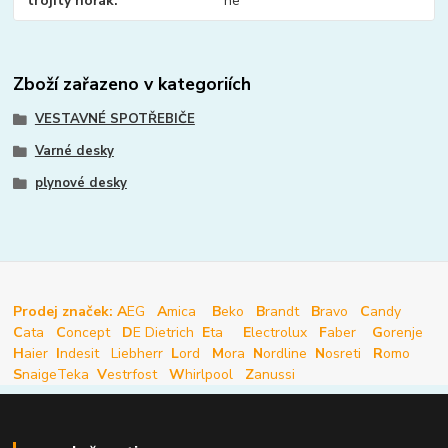
trojitý hořák
ne
Zboží zařazeno v kategoriích
VESTAVNÉ SPOTŘEBIČE
Varné desky
plynové desky
Prodej značek: A
EG
A
mica
B
eko
B
randt
B
ravo
C
andy
C
ata
C
oncept
D
E Dietrich
E
ta
E
lectrolux
F
aber
G
orenje
H
aier
I
ndesit
Liebherr
L
ord
M
ora
N
ordline
N
osreti
R
omo
S
naige
Teka
V
estrfost
W
hirlpool
Z
anussi