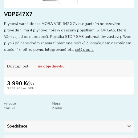
VDP647X7
Plynová varná deska MORA VDP 647 X7 v elegantním nerezovém
provedení má 4 plynové hořáky osazeny pojistkami STOP GAS, které
Vám zajistí pocit bezpečí. Pojistka STOP GAS automaticky zastaví přívod
plynu při náhodném zhasnutí plamene hořáků či obyčejném nechtěném
otočení knoflíku plynu. Integrované el...
celý popis
Dostupnost
na objednávku
3 990 Kč
/
ks
3 298 Kč
bez DPH
výrobce:
Mora
záruka:
2 roky
Specifikace