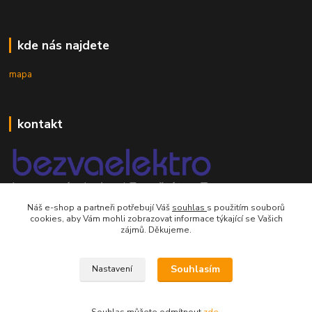
kde nás najdete
mapa
kontakt
Náš e-shop a partneři potřebují Váš
souhlas
s použitím souborů
mobil 605 268 512
cookies, aby Vám mohli zobrazovat informace týkající se Vašich
Po-Pá, 8-16 hod.
zájmů. Děkujeme.
orsontrading@seznam.cz
Souhlasím
Nastavení