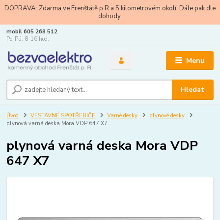
DOPRAVA: Zdarma ve Frenštátě p.R a 5 kilometrovém okolí. Dále pak dle
dohody.
mobil 605 268 512
Po-Pá, 8-16 hod.
Menu
Hledat
Úvod
VESTAVNÉ SPOTŘEBIČE
Varné desky
plynové desky
plynová varná deska Mora VDP 647 X7
plynová varná deska Mora VDP
647 X7