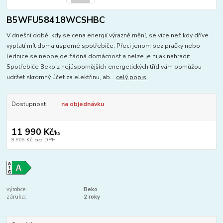
B5WFU58418WCSHBC
V dnešní době, kdy se cena energií výrazně mění, se více než kdy dříve
vyplatí mít doma úsporné spotřebiče. Přeci jenom bez pračky nebo
lednice se neobejde žádná domácnost a nelze je nijak nahradit.
Spotřebiče Beko z nejúspornějších energetických tříd vám pomůžou
udržet skromný účet za elektřinu, ab...
celý popis
Dostupnost
na objednávku
11 990 Kč
/
ks
9 909 Kč
bez DPH
výrobce:
Beko
záruka:
2 roky