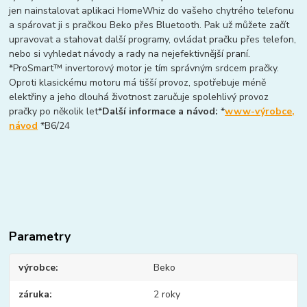
jen nainstalovat aplikaci HomeWhiz do vašeho chytrého telefonu
a spárovat ji s pračkou Beko přes Bluetooth. Pak už můžete začít
upravovat a stahovat další programy, ovládat pračku přes telefon,
nebo si vyhledat návody a rady na nejefektivnější praní.
*ProSmart™ invertorový motor je tím správným srdcem pračky.
Oproti klasickému motoru má tišší provoz, spotřebuje méně
elektřiny a jeho dlouhá životnost zaručuje spolehlivý provoz
pračky po několik let*
Další informace a návod:
*
www-výrobce,
návod
*B6/24
Parametry
výrobce
Beko
záruka
2 roky