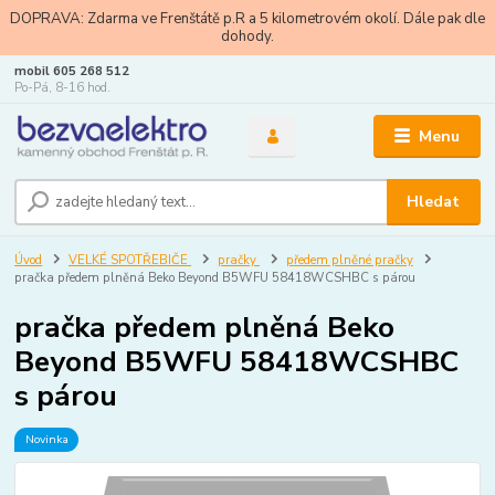
DOPRAVA: Zdarma ve Frenštátě p.R a 5 kilometrovém okolí. Dále pak dle
dohody.
mobil 605 268 512
Po-Pá, 8-16 hod.
Menu
Hledat
Úvod
VELKÉ SPOTŘEBIČE
pračky
předem plněné pračky
pračka předem plněná Beko Beyond B5WFU 58418WCSHBC s párou
pračka předem plněná Beko
Beyond B5WFU 58418WCSHBC
s párou
Novinka