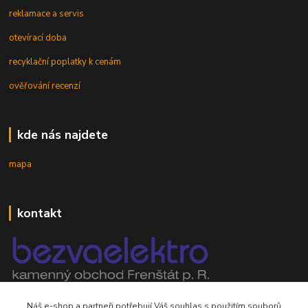
reklamace a servis
otevírací doba
recyklační poplatky k cenám
ověřování recenzí
kde nás najdete
mapa
kontakt
mobil 605 268 512
Náš e-shop a partneři potřebují Váš
souhlas
s použitím souborů