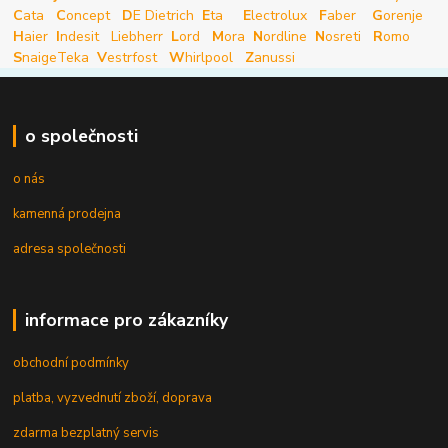
C
ata
C
oncept
D
E Dietrich
E
ta
E
lectrolux
F
aber
G
orenje
H
aier
I
ndesit
Liebherr
L
ord
M
ora
N
ordline
N
osreti
R
omo
S
naige
Teka
V
estrfost
W
hirlpool
Z
anussi
o společnosti
o nás
kamenná prodejna
adresa společnosti
informace pro zákazníky
obchodní podmínky
platba, vyzvednutí zboží, doprava
zdarma bezplatný servis