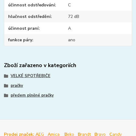
účinnost odstřeďování
C
hlučnost odstředění
72 dB
účinnost praní
A
funkce páry
ano
Zboží zařazeno v kategoriích
VELKÉ SPOTŘEBIČE
pračky
předem plněné pračky
Prodej značek: A
EG
A
mica
B
eko
B
randt
B
ravo
C
andy