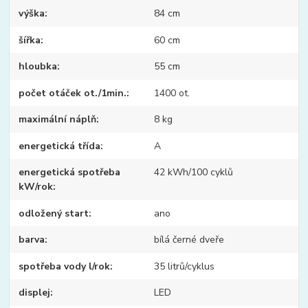
výška
84 cm
šířka
60 cm
hloubka
55 cm
počet otáček ot./1min.
1400 ot.
maximální náplň
8 kg
energetická třída
A
energetická spotřeba
42 kWh/100 cyklů
kW/rok
odložený start
ano
barva
bílá černé dveře
spotřeba vody l/rok
35 litrů/cyklus
displej
LED