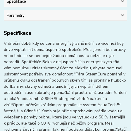
Specifikace
Parametry
Specifikace
V dnešní době, kdy se cena energií výrazně mění, se více než kdy
dříve vyplatí mít doma úsporné spotřebiče. Přeci jenom bez pračky
nebo lednice se neobejde žádná domácnost a nelze je nijak
nahradit. Spotřebiče Beko z nejúspornějších energetických tříd
vám pomůžou udržet skromný účet za elektřinu, abyste nemuseli
uskromňovat potřeby své domácnosti.*Pára SteamCure pomáhá v
průběhu cyklu odstranění odolných skvrn tím, že pronikne hluboko
do tkaniny, skrvny odmočí a umožní jejich vyprání. Během
odstředění zase zabraňuje pomačkání prádla, čímž usnadní žehlení
a dokáže odstranit až 99,9 % alergenů včetně bakterií a
virů.*Oproti běžným krátkým programům je systém AquaTech™
šetrnější a účinnější. Kombinuje přímé sprchování prádla vodou a
vylepšené pohyby bubnu, které jsou ve výsledku o 50 % šetrnější
k prádlo, ale také o 50 % rychlejší než běžný program. Mezi
rychlým a šetrným praním tak není potřeba dělat kompromis.*Stačí