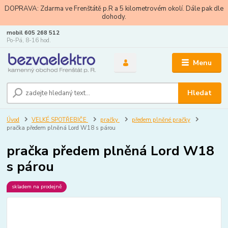
DOPRAVA: Zdarma ve Frenštátě p.R a 5 kilometrovém okolí. Dále pak dle
dohody.
mobil 605 268 512
Po-Pá, 8-16 hod.
Menu
Hledat
Úvod
VELKÉ SPOTŘEBIČE
pračky
předem plněné pračky
pračka předem plněná Lord W18 s párou
pračka předem plněná Lord W18
s párou
skladem na prodejně