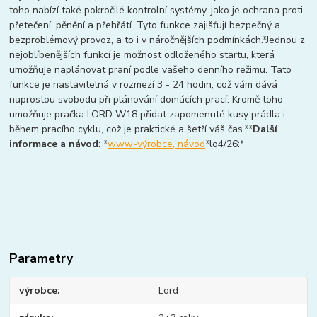
toho nabízí také pokročilé kontrolní systémy, jako je ochrana proti
přetečení, pěnění a přehřátí. Tyto funkce zajišťují bezpečný a
bezproblémový provoz, a to i v náročnějších podmínkách.*Jednou z
nejoblíbenějších funkcí je možnost odloženého startu, která
umožňuje naplánovat praní podle vašeho denního režimu. Tato
funkce je nastavitelná v rozmezí 3 - 24 hodin, což vám dává
naprostou svobodu při plánování domácích prací. Kromě toho
umožňuje pračka LORD W18 přidat zapomenuté kusy prádla i
během pracího cyklu, což je praktické a šetří váš čas.**
Další
informace a návod
: *
www-výrobce, návod
*lo4/26:*
Parametry
výrobce
Lord