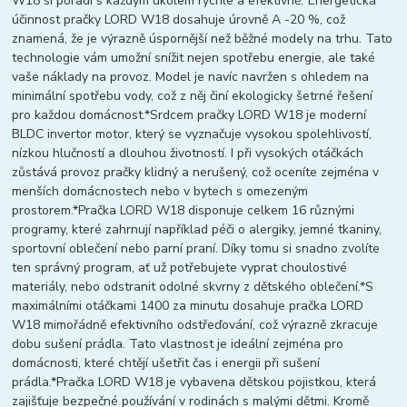
W18 si poradí s každým úkolem rychle a efektivně.*Energetická
účinnost pračky LORD W18 dosahuje úrovně A -20 %, což
znamená, že je výrazně úspornější než běžné modely na trhu. Tato
technologie vám umožní snížit nejen spotřebu energie, ale také
vaše náklady na provoz. Model je navíc navržen s ohledem na
minimální spotřebu vody, což z něj činí ekologicky šetrné řešení
pro každou domácnost.*Srdcem pračky LORD W18 je moderní
BLDC invertor motor, který se vyznačuje vysokou spolehlivostí,
nízkou hlučností a dlouhou životností. I při vysokých otáčkách
zůstává provoz pračky klidný a nerušený, což oceníte zejména v
menších domácnostech nebo v bytech s omezeným
prostorem.*Pračka LORD W18 disponuje celkem 16 různými
programy, které zahrnují například péči o alergiky, jemné tkaniny,
sportovní oblečení nebo parní praní. Díky tomu si snadno zvolíte
ten správný program, ať už potřebujete vyprat choulostivé
materiály, nebo odstranit odolné skvrny z dětského oblečení.*S
maximálními otáčkami 1400 za minutu dosahuje pračka LORD
W18 mimořádně efektivního odstřeďování, což výrazně zkracuje
dobu sušení prádla. Tato vlastnost je ideální zejména pro
domácnosti, které chtějí ušetřit čas i energii při sušení
prádla.*Pračka LORD W18 je vybavena dětskou pojistkou, která
zajišťuje bezpečné používání v rodinách s malými dětmi. Kromě