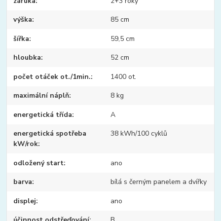
záruka
2+3 roky
výška
85 cm
šířka
59,5 cm
hloubka
52 cm
počet otáček ot./1min.
1400 ot.
maximální náplň
8 kg
energetická třída
A
energetická spotřeba
38 kWh/100 cyklů
kW/rok
odložený start
ano
barva
bílá s černým panelem a dvířky
displej
ano
účinnost odstřeďování
B