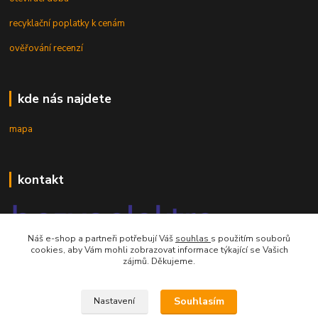
recyklační poplatky k cenám
ověřování recenzí
kde nás najdete
mapa
kontakt
Náš e-shop a partneři potřebují Váš
souhlas
s použitím souborů
cookies, aby Vám mohli zobrazovat informace týkající se Vašich
zájmů. Děkujeme.
mobil 605 268 512
Po-Pá, 8-16 hod.
Souhlasím
Nastavení
orsontrading@seznam.cz