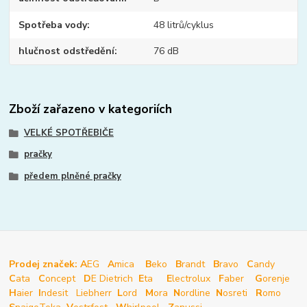
Spotřeba vody
48 litrů/cyklus
hlučnost odstředění
76 dB
Zboží zařazeno v kategoriích
VELKÉ SPOTŘEBIČE
pračky
předem plněné pračky
Prodej značek: A
EG
A
mica
B
eko
B
randt
B
ravo
C
andy
C
ata
C
oncept
D
E Dietrich
E
ta
E
lectrolux
F
aber
G
orenje
H
aier
I
ndesit
Liebherr
L
ord
M
ora
N
ordline
N
osreti
R
omo