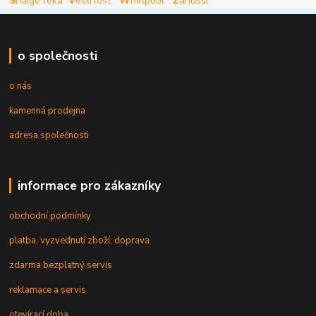
S
naige
Teka
V
estrfost
W
hirlpool
Z
anussi
o společnosti
o nás
kamenná prodejna
adresa společnosti
informace pro zákazníky
obchodní podmínky
platba, vyzvednutí zboží, doprava
zdarma bezplatný servis
reklamace a servis
otevírací doba