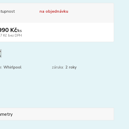
tupnost
na objednávku
990 Kč
/
ks
77 Kč
bez DPH
e:
Whirlpool
záruka:
2 roky
ametry