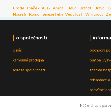
Prodej značek: A
EG
A
mica
B
eko
B
randt
B
ravo
C
N
osreti
R
omo
S
naige
Teka
V
estrfost
W
hirlpool
Z
a
o společnosti
informa
o nás
obchodní po
kamenná prodejna
platba, vyzv
adresa společnosti
zdarma bezp
reklamace a 
otevírací do
recyklační p
Náš e-shop a partn
ověřování re