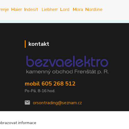
renje
H
aier
I
ndesit
Liebherr
L
ord
M
ora
N
ordline
kontakt
mobil 605 268 512
Po-Pá, 8-16 hod.
orsontrading@seznam.cz
obrazovat informace