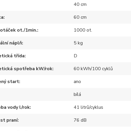
40 cm
ka
60 cm
otáček ot./1min.
1000 ot.
lní náplň
5 kg
tická třída
D
etická spotřeba kW/rok
60 kWh/100 cyklů
ný start
ano
bílá
ba vody l/rok
41 litrů/cyklus
st praní
76 dB