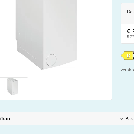
Dos
6 
5 7
výrobc
fikace
Par