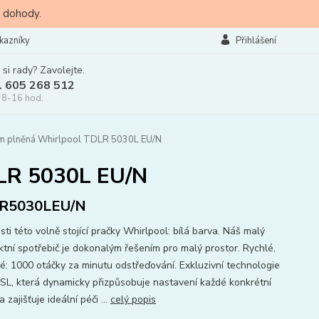
 dohody.
kazníky
Přihlášení
 si rady? Zavolejte.
l 605 268 512
 8-16 hod.
m plněná Whirlpool TDLR 5030L EU/N
DLR 5030L EU/N
R5030LEU/N
ti této volně stojící pračky Whirlpool: bílá barva. Náš malý
tní spotřebič je dokonalým řešením pro malý prostor. Rychlé,
é: 1000 otáčky za minutu odstřeďování. Exkluzivní technologie
SL, která dynamicky přizpůsobuje nastavení každé konkrétní
a zajišťuje ideální péči ...
celý popis