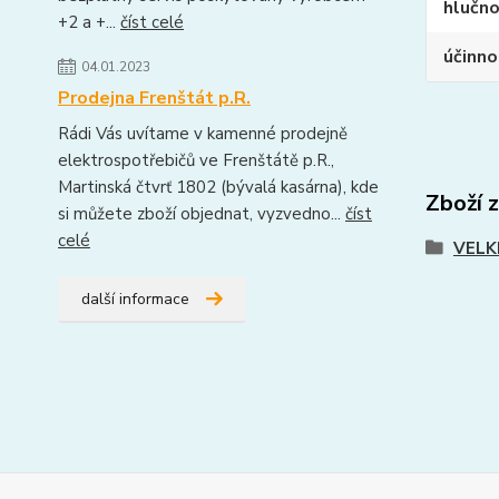
hlučno
+2 a +...
číst celé
účinno
04.01.2023
Prodejna Frenštát p.R.
Rádi Vás uvítame v kamenné prodejně
elektrospotřebičů ve Frenštátě p.R.,
Martinská čtvrť 1802 (bývalá kasárna), kde
Zboží 
si můžete zboží objednat, vyzvedno...
číst
celé
VELK
další informace