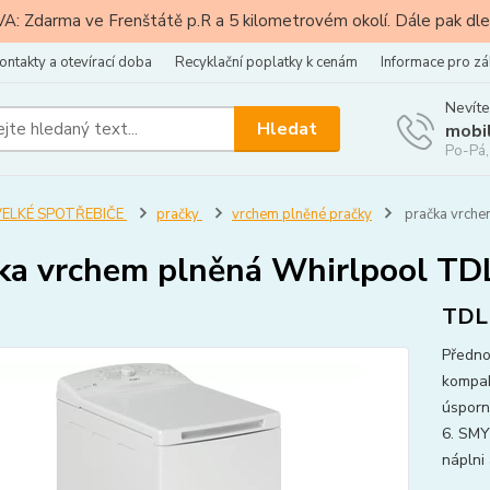
: Zdarma ve Frenštátě p.R a 5 kilometrovém okolí. Dále pak dle
ontakty a otevírací doba
Recyklační poplatky k cenám
Informace pro zá
Nevíte
Hledat
mobi
Po-Pá,
VELKÉ SPOTŘEBIČE
pračky
vrchem plněné pračky
pračka vrche
ka vrchem plněná Whirlpool T
TDL
Přednos
kompak
úsporn
6. SMY
náplni 