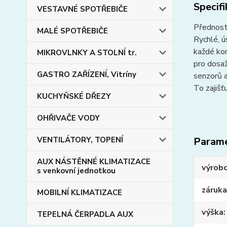
Specif
VESTAVNÉ SPOTŘEBIČE
Přednosti
MALÉ SPOTŘEBIČE
Rychlé, ú
každé kon
MIKROVLNKY A STOLNÍ tr.
pro dosaž
GASTRO ZAŘÍZENÍ, Vitríny
senzorů a
To zajišť
KUCHYŇSKÉ DŘEZY
OHŘIVAČE VODY
VENTILÁTORY, TOPENÍ
Param
AUX NÁSTĚNNÉ KLIMATIZACE
výrob
s venkovní jednotkou
záruka
MOBILNÍ KLIMATIZACE
výška
TEPELNÁ ČERPADLA AUX