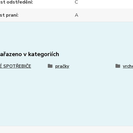
st odstředění
C
st praní
A
zařazeno v kategoriích
É SPOTŘEBIČE
pračky
vrch