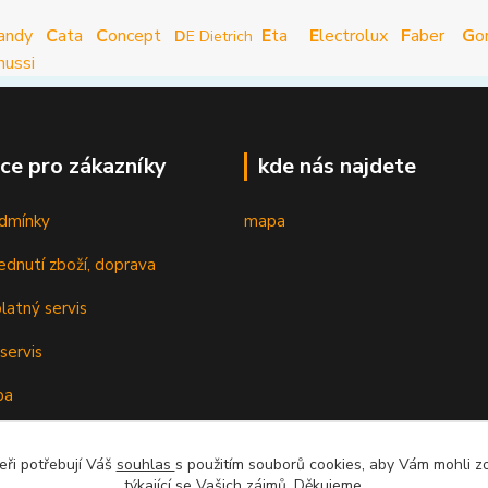
andy
C
ata
C
oncept
E
ta
E
lectrolux
F
aber
G
o
D
E Dietrich
nussi
ce pro zákazníky
kde nás najdete
dmínky
mapa
ednutí zboží, doprava
latný servis
servis
ba
oplatky k cenám
eři potřebují Váš
souhlas
s použitím souborů cookies, aby Vám mohli z
cenzí
týkající se Vašich zájmů. Děkujeme.