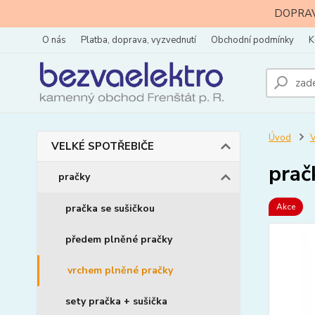
DOPRAVA
O nás
Platba, doprava, vyzvednutí
Obchodní podmínky
K
Úvod
VELKÉ SPOTŘEBIČE
prač
pračky
Akce
pračka se sušičkou
předem plněné pračky
vrchem plněné pračky
sety pračka + sušička