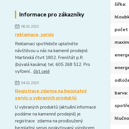
šířka
Informace pro zákazníky
hloub
06.01.2023
počet 
reklamace, servis
maximá
Reklamaci spotřebiče uplatněte
návštěvou u nás na kamené prodejně.
energe
Martinská čtvrť 1802, Frenštát p.R.
(bývalá kasárna) tel. 605 268 512. Pro
energ
vyřízení...
číst celé
odlože
04.01.2023
Registrace zdarma na bezplatný
barva
servis u vybraných produktů
spotře
U vybraných produktů (aktuální informace
podáme na kamenné prodejně) je
hlučno
registrace zdarma na prodloužený
bezplatný servis poskytovaný výrobcem