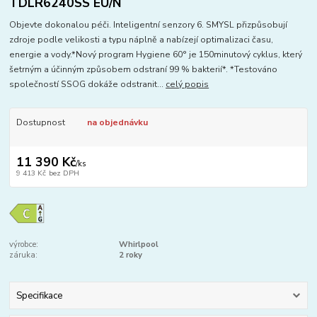
TDLR6240SS EU/N
Objevte dokonalou péči. Inteligentní senzory 6. SMYSL přizpůsobují
zdroje podle velikosti a typu náplně a nabízejí optimalizaci času,
energie a vody.*Nový program Hygiene 60° je 150minutový cyklus, který
šetrným a účinným způsobem odstraní 99 % bakterií*. *Testováno
společností SSOG dokáže odstranit...
celý popis
Dostupnost
na objednávku
11 390 Kč
/
ks
9 413 Kč
bez DPH
výrobce:
Whirlpool
záruka:
2 roky
Specifikace