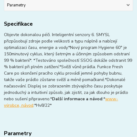
Parametry
Specifikace
Objevte dokonalou péči. Inteligentní senzory 6. SMYSL
přizpůsobují zdroje podle velikosti a typu náplně a nabízejí
optimalizaci času, energie a vody.
*
Nový program Hygiene 60° je
150minutový cyklus, který šetrným a účinným způsobem odstraní
99 % bakterií*. *Testováno společností SSOG dokáže odstranit 99
% bakterií při plném zatížení.
*
Svěží vůně prádla. Funkce Fresh
Care po skončení pracího cyklu provádí jemné pohyby bubnu,
takže vaše prádlo zůstane svěží a méně pomačkané.
*
Dokonalé
načasování. Displej se zobrazením zbývajícího času poskytuje
jednoduchý a intuitivní způsob, jak zjistit, za jak dlouho je prádlo
nebo sušení připraveno.
*
Další informace a návod
:*
www-
výrobce, návod
:*Hv8/22*
Parametry