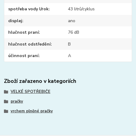
spotřeba vody l/rok
43 litrů/cyklus
displej
ano
hlučnost praní
76 dB
hlučnost odstředění
B
účinnost praní
A
Zboží zařazeno v kategoriích
VELKÉ SPOTŘEBIČE
pračky
vrchem plněné pračky