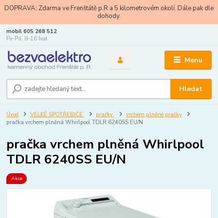
DOPRAVA: Zdarma ve Frenštátě p.R a 5 kilometrovém okolí. Dále pak dle
dohody.
mobil 605 268 512
Po-Pá, 8-16 hod.
Menu
Hledat
Úvod
VELKÉ SPOTŘEBIČE
pračky
vrchem plněné pračky
pračka vrchem plněná Whirlpool TDLR 6240SS EU/N
pračka vrchem plněná Whirlpool
TDLR 6240SS EU/N
Akce