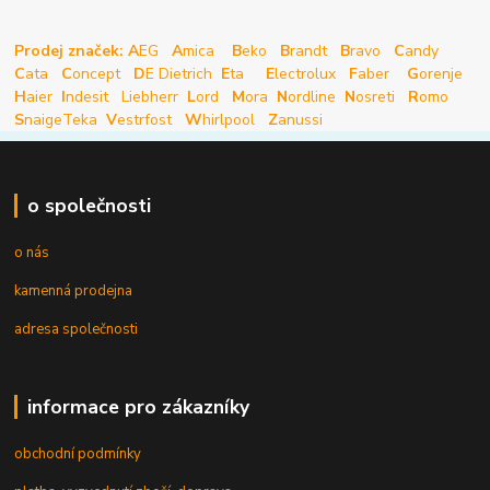
Prodej značek: A
EG
A
mica
B
eko
B
randt
B
ravo
C
andy
C
ata
C
oncept
D
E Dietrich
E
ta
E
lectrolux
F
aber
G
orenje
H
aier
I
ndesit
Liebherr
L
ord
M
ora
N
ordline
N
osreti
R
omo
S
naige
Teka
V
estrfost
W
hirlpool
Z
anussi
o společnosti
o nás
kamenná prodejna
adresa společnosti
informace pro zákazníky
obchodní podmínky