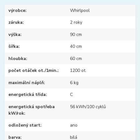
výrobce
Whirlpool
záruka
2 roky
výška
90 cm
šířka
40 cm
hloubka
60 cm
počet otáček ot./1min.
1200 ot.
maximální náplň
6 kg
energetická třída
C
energetická spotřeba
56 kWh/100 cyklů
kW/rok
odložený start
ano
barva
bílá