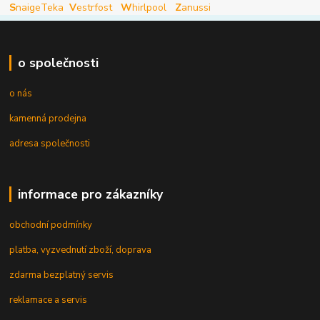
S
naige
Teka
V
estrfost
W
hirlpool
Z
anussi
o společnosti
o nás
kamenná prodejna
adresa společnosti
informace pro zákazníky
obchodní podmínky
platba, vyzvednutí zboží, doprava
zdarma bezplatný servis
reklamace a servis