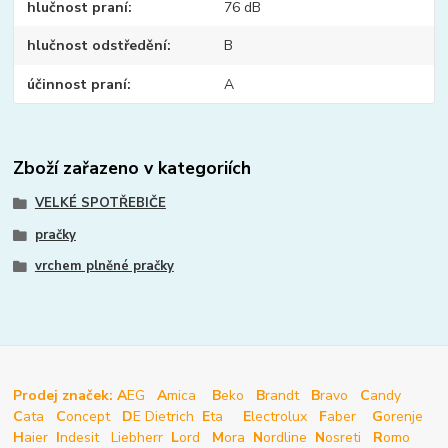
hlučnost praní
76 dB
hlučnost odstředění
B
účinnost praní
A
Zboží zařazeno v kategoriích
VELKÉ SPOTŘEBIČE
pračky
vrchem plněné pračky
Prodej značek: A
EG
A
mica
B
eko
B
randt
B
ravo
C
andy
C
ata
C
oncept
D
E Dietrich
E
ta
E
lectrolux
F
aber
G
orenje
H
aier
I
ndesit
Liebherr
L
ord
M
ora
N
ordline
N
osreti
R
omo