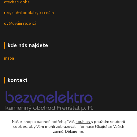
otevírací doba
recyklační poplatky k cenám
ověřování recenzí
kde nás najdete
mapa
kontakt
mobil 605 268 512
Náš e-shop a partneři potřebují Váš
souhlas
s použitím souborů
Po-Pá, 8-16 hod.
cookies, aby Vám mohli zobrazovat informace týkající se Vašich
zájmů. Děkujeme.