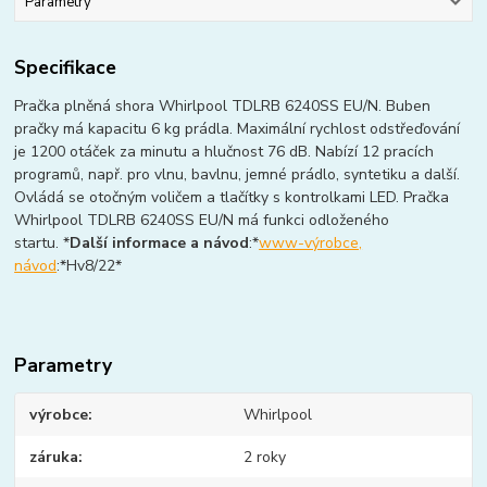
Parametry
Specifikace
Pračka plněná shora Whirlpool TDLRB 6240SS EU/N. Buben
pračky má kapacitu 6 kg prádla. Maximální rychlost odstřeďování
je 1200 otáček za minutu a hlučnost 76 dB. Nabízí 12 pracích
programů, např. pro vlnu, bavlnu, jemné prádlo, syntetiku a další.
Ovládá se otočným voličem a tlačítky s kontrolkami LED. Pračka
Whirlpool TDLRB 6240SS EU/N má funkci odloženého
startu.
*
Další informace a návod
:*
www-výrobce,
návod
:*Hv8/22*
Parametry
výrobce
Whirlpool
záruka
2 roky