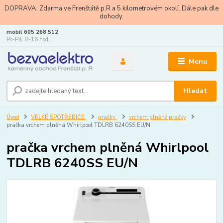
DOPRAVA: Zdarma ve Frenštátě p.R a 5 kilometrovém okolí. Dále pak dle
dohody.
mobil 605 268 512
Po-Pá, 8-16 hod.
Menu
Hledat
Úvod
VELKÉ SPOTŘEBIČE
pračky
vrchem plněné pračky
pračka vrchem plněná Whirlpool TDLRB 6240SS EU/N
pračka vrchem plněná Whirlpool
TDLRB 6240SS EU/N