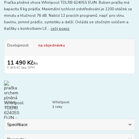
Pračka plněná shora Whirlpool TDLRB 6240SS EU/N. Buben pračky má
kapacitu 6 kg prádla. Maximální rychlost odstřeďování je 1200 otáček za
minutu a hlučnost 76 dB. Nabízí 12 pracích programů, např. pro vlnu,
bavlnu, jemné prádlo, syntetiku a další. Ovládá se otočným voličem a
tlačítky s kontrolkami LE...
celý popis
Dostupnost
na objednávku
11 490 Kč
/
ks
9 496 Kč
bez DPH
výrobce:
Whirlpool
záruka:
2 roky
Specifikace