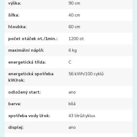
výška
90 cm
šířka
40 cm
hloubka
60 cm
počet otáček ot./1min.
1200 ot.
maximální náplň
6 kg
energetická třída
C
energetická spotřeba
56 kWh/100 cyklů
kW/rok
odložený start
ano
barva
bílá
spotřeba vody l/rok
43 litrů/cyklus
displej
ano