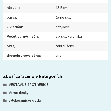
hloubka
43,5 cm
barva
černé sklo
Ovládání
dotykové
Počet varných zón
3 x sklokeramika
okraj
zabroušený
dvouokruhová zóna
ano
Zboží zařazeno v kategoriích
VESTAVNÉ SPOTŘEBIČE
Varné desky
sklokeramické desky