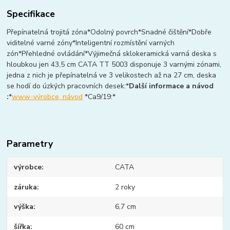
Specifikace
Přepínatelná trojitá zóna*Odolný povrch*Snadné čištění*Dobře
viditelné varné zóny*Inteligentní rozmístění varných
zón*Přehledné ovládání*Výjimečná sklokeramická varná deska s
hloubkou jen 43,5 cm CATA TT 5003 disponuje 3 varnými zónami,
jedna z nich je přepínatelná ve 3 velikostech až na 27 cm, deska
se hodí do úzkých pracovních desek:*
Další informace a návod
:
*
www-výrobce, návod
*Ca9/19:*
Parametry
výrobce
CATA
záruka
2 roky
výška
6,7 cm
šířka
60 cm