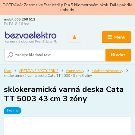
DOPRAVA: Zdarma ve Frenštátě p.R a 5 kilometrovém okolí. Dále pak dle
dohody.
mobil 605 268 512
Po-Pá, 8-16 hod.
Menu
Hledat
Úvod
VESTAVNÉ SPOTŘEBIČE
Varné desky
sklokeramické desky
sklokeramická varná deska Cata TT 5003 43 cm 3 zóny
sklokeramická varná deska Cata
TT 5003 43 cm 3 zóny
Novinka