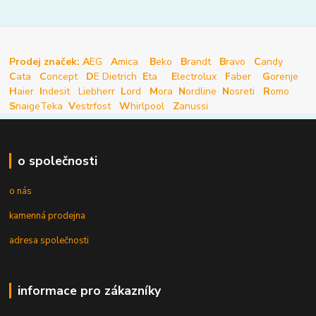
Prodej značek: A
EG
A
mica
B
eko
B
randt
B
ravo
C
andy
C
ata
C
oncept
D
E Dietrich
E
ta
E
lectrolux
F
aber
G
orenje
H
aier
I
ndesit
Liebherr
L
ord
M
ora
N
ordline
N
osreti
R
omo
S
naige
Teka
V
estrfost
W
hirlpool
Z
anussi
o společnosti
o nás
kamenná prodejna
adresa společnosti
informace pro zákazníky