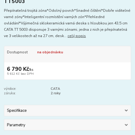
TT5003
Přepínatelná trojitá zóna*Odolný povrch*Snadné čištění*Dobře viditelné
varné zóny*Inteligentní rozmístění varných zón*Přehledné
ovládání*Výjimečná sklokeramická varná deska s hloubkou jen 43,5 cm
CATA TT 5003 disponuje 3 varnými zónami, jedna z nich je přepínatelná
ve 3 velikostech až na 27 cm, desk...
celý popis
Dostupnost
na objednávku
6 790 Kč
/
ks
5 612 Kč
bez DPH
výrobce:
CATA
záruka:
2 roky
Specifikace
Parametry