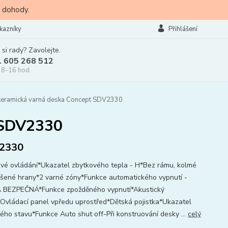
 dohody.
kazníky
Přihlášení
 si rady? Zavolejte.
l 605 268 512
 8-16 hod.
keramická varná deska Concept SDV2330
 SDV2330
2330
vé ovládání*Ukazatel zbytkového tepla - H*Bez rámu, kolmé
šené hrany*2 varné zóny*Funkce automatického vypnutí -
BEZPEČNÁ*Funkce zpožděného vypnutí*Akustický
*Ovládací panel vpředu uprostřed*Dětská pojistka*Ukazatel
ého stavu*Funkce Auto shut off-Při konstruování desky ...
celý