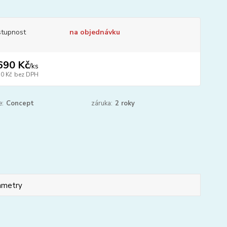
tupnost
na objednávku
690 Kč
/
ks
50 Kč
bez DPH
e:
Concept
záruka:
2 roky
ametry