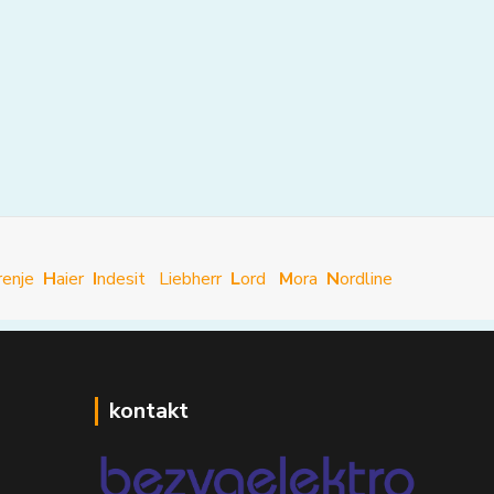
renje
H
aier
I
ndesit
Liebherr
L
ord
M
ora
N
ordline
kontakt