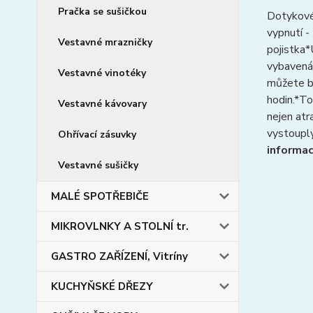
Pračka se sušičkou
Dotykové
vypnutí 
Vestavné mrazničky
pojistka*
vybavená 
Vestavné vinotéky
můžete bý
hodin.*T
Vestavné kávovary
nejen atr
vystouplý
Ohřívací zásuvky
informac
Vestavné sušičky
MALÉ SPOTŘEBIČE
MIKROVLNKY A STOLNÍ tr.
GASTRO ZAŘÍZENÍ, Vitríny
KUCHYŇSKÉ DŘEZY