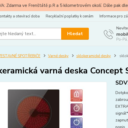
: Zdarma ve Frenštátě p.R a 5 kilometrovém okolí. Dále pak dle
ontakty a otevírací doba
Recyklační poplatky k cenám
Informace pro zá
Nevíte
Hledat
mobi
Po-Pá,
VESTAVNÉ SPOTŘEBIČE
Varné desky
sklokeramické desky
sklo
keramická varná deska Concept
SDV
Dotyko
zabrou
EXTRA 
signál
zapnut
popis