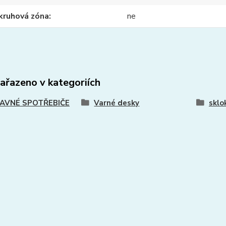
kruhová zóna
ne
zařazeno v kategoriích
AVNÉ SPOTŘEBIČE
Varné desky
sklo