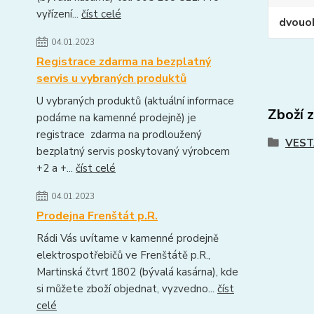
vyřízení...
číst celé
dvouo
04.01.2023
Registrace zdarma na bezplatný
servis u vybraných produktů
U vybraných produktů (aktuální informace
Zboží 
podáme na kamenné prodejně) je
registrace zdarma na prodloužený
VEST
bezplatný servis poskytovaný výrobcem
+2 a +...
číst celé
04.01.2023
Prodejna Frenštát p.R.
Rádi Vás uvítame v kamenné prodejně
elektrospotřebičů ve Frenštátě p.R.,
Martinská čtvrť 1802 (bývalá kasárna), kde
si můžete zboží objednat, vyzvedno...
číst
celé