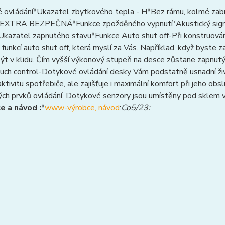
 ovládání*Ukazatel zbytkového tepla - H*Bez rámu, kolmé zab
- EXTRA BEZPEČNÁ*Funkce zpožděného vypnutí*Akustický sign
Ukazatel zapnutého stavu*Funkce Auto shut off-Při konstruování
funkcí auto shut off, která myslí za Vás. Například, když byste
t v klidu. Čím vyšší výkonový stupeň na desce zůstane zapnutý, 
ouch control-Dotykové ovládání desky Vám podstatně usnadní ži
aktivitu spotřebiče, ale zajišťuje i maximální komfort při jeho obs
ch prvků ovládání. Dotykové senzory jsou umístěny pod sklem va
e a návod :
*
www-výrobce, návod
:
Co5/23: