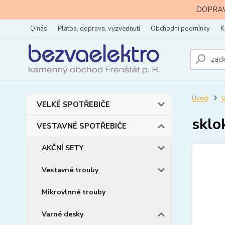
DOPRAVA
O nás
Platba, doprava, vyzvednutí
Obchodní podmínky
K
Úvod
VELKÉ SPOTŘEBIČE
sklo
VESTAVNÉ SPOTŘEBIČE
AKČNÍ SETY
Vestavné trouby
Mikrovlnné trouby
Varné desky