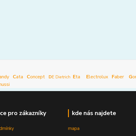
andy
C
ata
C
oncept
E
ta
E
lectrolux
F
aber
G
o
D
E Dietrich
nussi
ce pro zákazníky
kde nás najdete
dmínky
mapa