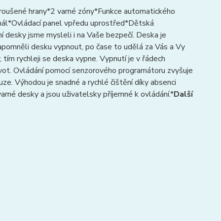
roušené hrany*2 varné zóny*Funkce automatického
ál*Ovládací panel vpředu uprostřed*Dětská
 desky jsme mysleli i na Vaše bezpečí. Deska je
 zapomněli desku vypnout, po čase to udělá za Vás a Vy
tím rychleji se deska vypne. Vypnutí je v řádech
vot. Ovládání pomocí senzorového programátoru zvyšuje
luze. Výhodou je snadné a rychlé čištění díky absenci
rné desky a jsou uživatelsky příjemné k ovládání.*
Další