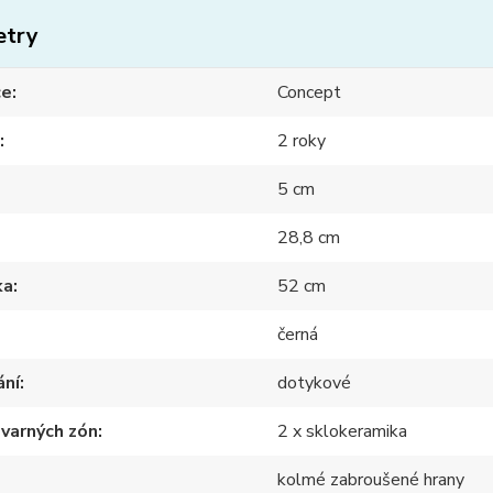
etry
ce
Concept
2 roky
5 cm
28,8 cm
ka
52 cm
černá
ání
dotykové
varných zón
2 x sklokeramika
kolmé zabroušené hrany