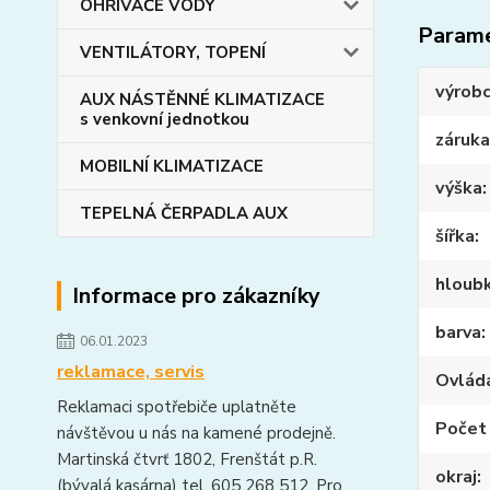
OHŘIVAČE VODY
Param
VENTILÁTORY, TOPENÍ
výrob
AUX NÁSTĚNNÉ KLIMATIZACE
s venkovní jednotkou
záruka
MOBILNÍ KLIMATIZACE
výška
TEPELNÁ ČERPADLA AUX
šířka
hloub
Informace pro zákazníky
barva
06.01.2023
reklamace, servis
Ovlád
Reklamaci spotřebiče uplatněte
Počet 
návštěvou u nás na kamené prodejně.
Martinská čtvrť 1802, Frenštát p.R.
okraj
(bývalá kasárna) tel. 605 268 512. Pro