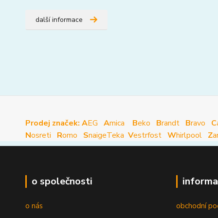
další informace
Prodej značek: A
EG
A
mica
B
eko
B
randt
B
ravo
C
N
osreti
R
omo
S
naige
Teka
V
estrfost
W
hirlpool
Z
a
o společnosti
informa
o nás
obchodní po