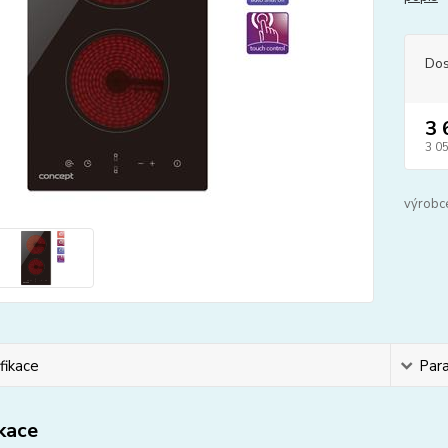
Dos
3 
3 0
výrobc
fikace
Par
ikace