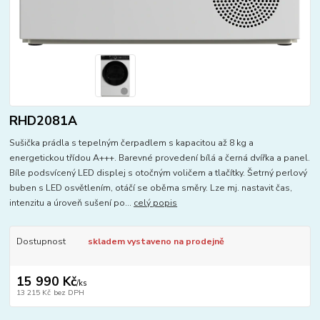
RHD2081A
Sušička prádla s tepelným čerpadlem s kapacitou až 8 kg a
energetickou třídou A+++. Barevné provedení bílá a černá dvířka a panel.
Bíle podsvícený LED displej s otočným voličem a tlačítky. Šetrný perlový
buben s LED osvětlením, otáčí se oběma směry. Lze mj. nastavit čas,
intenzitu a úroveň sušení po...
celý popis
Dostupnost
skladem vystaveno na prodejně
15 990 Kč
/
ks
13 215 Kč
bez DPH