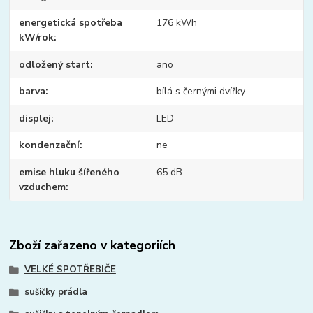
energetická spotřeba
176 kWh
kW/rok
odložený start
ano
barva
bílá s černými dvířky
displej
LED
kondenzační
ne
emise hluku šířeného
65 dB
vzduchem
Zboží zařazeno v kategoriích
VELKÉ SPOTŘEBIČE
sušičky prádla