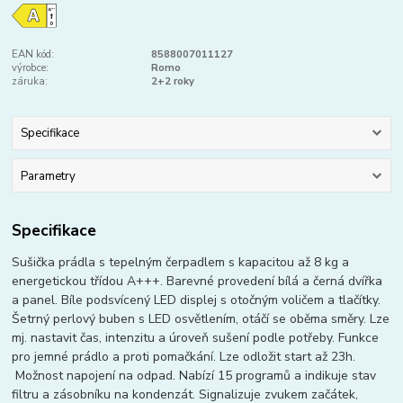
EAN kód:
8588007011127
výrobce:
Romo
záruka:
2+2 roky
Specifikace
Parametry
Specifikace
Sušička prádla s tepelným čerpadlem s kapacitou až 8 kg a
energetickou třídou A+++. Barevné provedení bílá a černá dvířka
a panel. Bíle podsvícený LED displej s otočným voličem a tlačítky.
Šetrný perlový buben s LED osvětlením, otáčí se oběma směry. Lze
mj. nastavit čas, intenzitu a úroveň sušení podle potřeby. Funkce
pro jemné prádlo a proti pomačkání. Lze odložit start až 23h.
Možnost napojení na odpad. Nabízí 15 programů a indikuje stav
filtru a zásobníku na kondenzát. Signalizuje zvukem začátek,