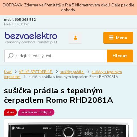
DOPRAVA: Zdarma ve Frenštátě p.R a 5 kilometrovém okolí. Dále pak dle
dohody.
mobil 605 268 512
Po-Pá, 8-16 hod.
Menu
Hledat
Úvod
VELKÉ SPOTŘEBIČE
sušičky prádla
sušičky s tepelným
čerpadlem
sušička prádla s tepelným čerpadlem Romo RHD2081A
sušička prádla s tepelným
čerpadlem Romo RHD2081A
Akce
skladem na prodejně