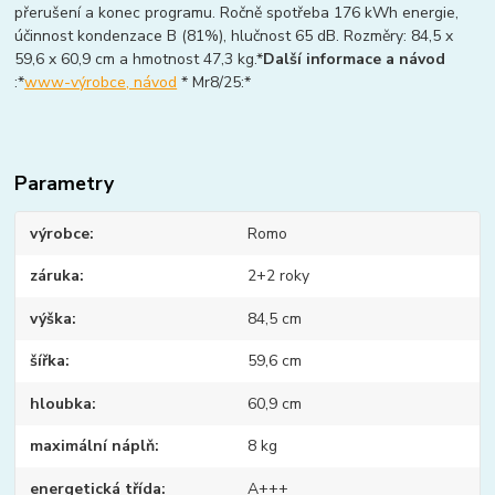
přerušení a konec programu. Ročně spotřeba 176 kWh energie,
účinnost kondenzace B (81%), hlučnost 65 dB. Rozměry: 84,5 x
59,6 x 60,9 cm a hmotnost 47,3 kg.*
Další informace a návod
:*
www-výrobce, návod
* Mr8/25:*
Parametry
výrobce
Romo
záruka
2+2 roky
výška
84,5 cm
šířka
59,6 cm
hloubka
60,9 cm
maximální náplň
8 kg
energetická třída
A+++