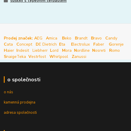
sušičky s tepelným čerpadlem
Prodej značek: A
EG
A
mica
B
eko
B
randt
B
ravo
C
andy
C
ata
C
oncept
D
E Dietrich
E
ta
E
lectrolux
F
aber
G
orenje
H
aier
I
ndesit
Liebherr
L
ord
M
ora
N
ordline
N
osreti
R
omo
S
naige
Teka
V
estrfost
W
hirlpool
Z
anussi
o společnosti
o nás
kamenná prodejna
adresa společnosti