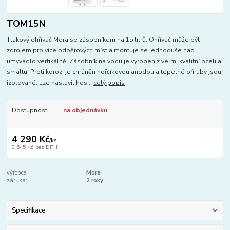
TOM15N
Tlakový ohřívač Mora se zásobníkem na 15 litrů. Ohřívač může být
zdrojem pro více odběrových míst a montuje se jednoduše nad
umyvadlo vertikálně. Zásobník na vodu je vyroben z velmi kvalitní oceli a
smaltu. Proti korozi je chráněn hořčíkovou anodou a tepelné příruby jsou
izolované. Lze nastavit hos...
celý popis
Dostupnost
na objednávku
4 290 Kč
/
ks
3 545 Kč
bez DPH
výrobce:
Mora
záruka:
2 roky
Specifikace