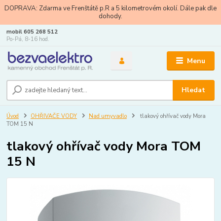
DOPRAVA: Zdarma ve Frenštátě p.R a 5 kilometrovém okolí. Dále pak dle
dohody.
mobil 605 268 512
Po-Pá, 8-16 hod.
Menu
Hledat
Úvod
OHŘIVAČE VODY
Nad umyvadlo
tlakový ohřívač vody Mora
TOM 15 N
tlakový ohřívač vody Mora TOM
15 N