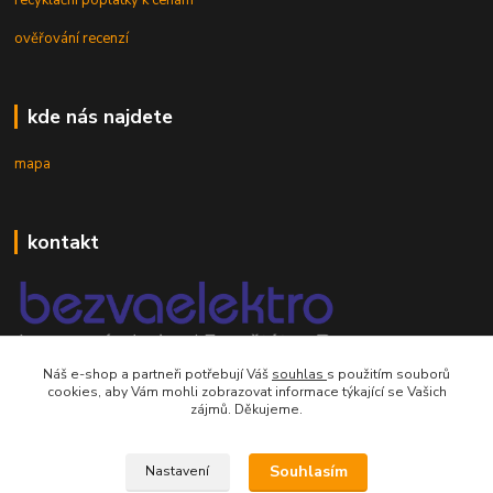
recyklační poplatky k cenám
ověřování recenzí
kde nás najdete
mapa
kontakt
Náš e-shop a partneři potřebují Váš
souhlas
s použitím souborů
mobil 605 268 512
cookies, aby Vám mohli zobrazovat informace týkající se Vašich
Po-Pá, 8-16 hod.
zájmů. Děkujeme.
orsontrading@seznam.cz
Souhlasím
Nastavení