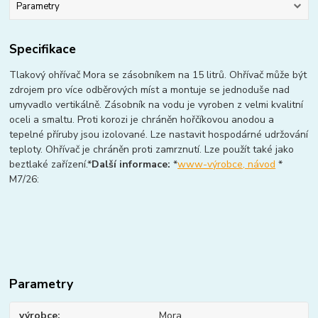
Parametry
Specifikace
Tlakový ohřívač Mora se zásobníkem na 15 litrů. Ohřívač může být
zdrojem pro více odběrových míst a montuje se jednoduše nad
umyvadlo vertikálně. Zásobník na vodu je vyroben z velmi kvalitní
oceli a smaltu. Proti korozi je chráněn hořčíkovou anodou a
tepelné příruby jsou izolované. Lze nastavit hospodárné udržování
teploty. Ohřívač je chráněn proti zamrznutí. Lze použít také jako
beztlaké zařízení.*
Další informace:
*
www-výrobce, návod
*
M7/26:
Parametry
výrobce
Mora