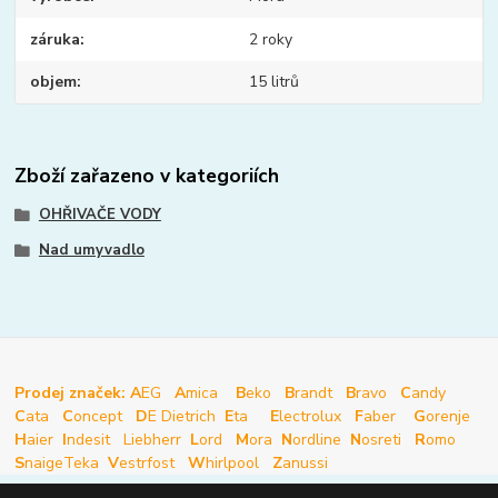
záruka
2 roky
objem
15 litrů
Zboží zařazeno v kategoriích
OHŘIVAČE VODY
Nad umyvadlo
Prodej značek: A
EG
A
mica
B
eko
B
randt
B
ravo
C
andy
C
ata
C
oncept
D
E Dietrich
E
ta
E
lectrolux
F
aber
G
orenje
H
aier
I
ndesit
Liebherr
L
ord
M
ora
N
ordline
N
osreti
R
omo
S
naige
Teka
V
estrfost
W
hirlpool
Z
anussi