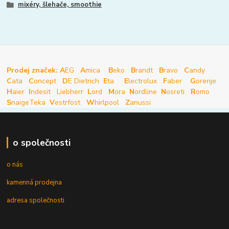
mixéry, šlehače, smoothie
Prodej značek: A
EG
A
mica
B
eko
B
randt
B
ravo
C
andy
C
ata
C
oncept
D
E Dietrich
E
ta
E
lectrolux
F
aber
G
orenje
H
aier
I
ndesit
Liebherr
L
ord
M
ora
N
ordline
N
osreti
R
omo
S
naige
Teka
V
estrfost
W
hirlpool
Z
anussi
o společnosti
o nás
kamenná prodejna
adresa společnosti