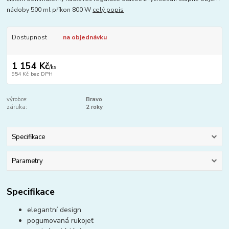
nádoby 500 ml příkon 800 W
celý popis
Dostupnost
na objednávku
1 154 Kč
/
ks
954 Kč
bez DPH
výrobce:
Bravo
záruka:
2 roky
Specifikace
Parametry
Specifikace
elegantní design
pogumovaná rukojeť