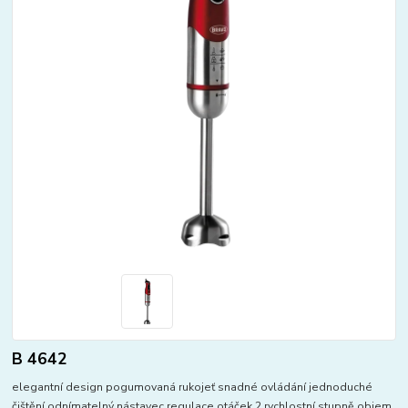
B 4642
elegantní design pogumovaná rukojeť snadné ovládání jednoduché
čištění odnímatelný nástavec regulace otáček 2 rychlostní stupně objem