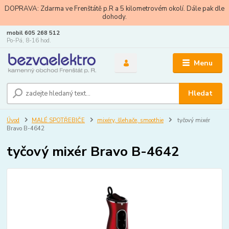
DOPRAVA: Zdarma ve Frenštátě p.R a 5 kilometrovém okolí. Dále pak dle
dohody.
mobil 605 268 512
Po-Pá, 8-16 hod.
Menu
Hledat
Úvod
MALÉ SPOTŘEBIČE
mixéry, šlehače, smoothie
tyčový mixér
Bravo B-4642
tyčový mixér Bravo B-4642