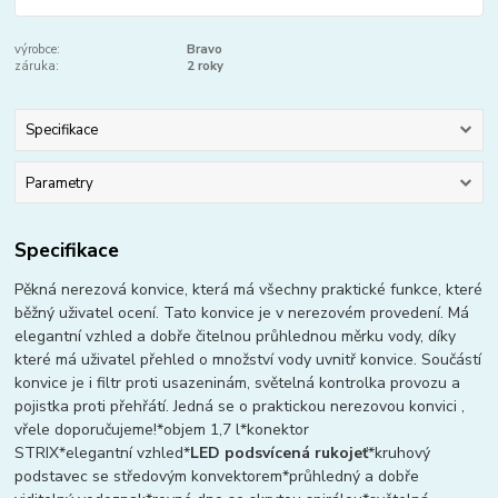
výrobce:
Bravo
záruka:
2 roky
Specifikace
Parametry
Specifikace
Pěkná nerezová konvice, která má všechny praktické funkce, které
běžný uživatel ocení. Tato konvice je v nerezovém provedení. Má
elegantní vzhled a dobře čitelnou průhlednou měrku vody, díky
které má uživatel přehled o množství vody uvnitř konvice. Součástí
konvice je i filtr proti usazeninám, světelná kontrolka provozu a
pojistka proti přehřátí. Jedná se o praktickou nerezovou konvici ,
vřele doporučujeme!*objem 1,7 l*konektor
STRIX*elegantní vzhled*
LED podsvícená rukojeť
*kruhový
podstavec se středovým konvektorem*průhledný a dobře