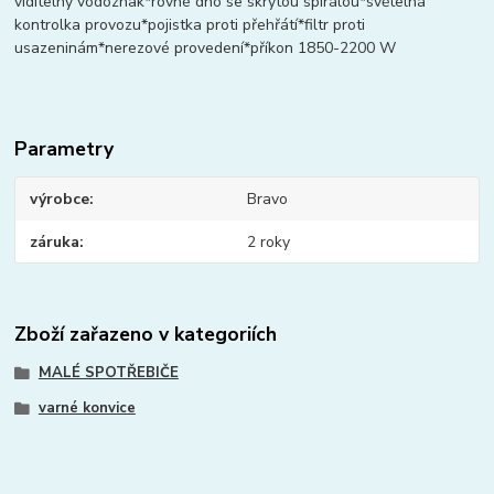
viditelný vodoznak*rovné dno se skrytou spirálou*světelná
kontrolka provozu*pojistka proti přehřátí*filtr proti
usazeninám*nerezové provedení*příkon 1850-2200 W
Parametry
výrobce
Bravo
záruka
2 roky
Zboží zařazeno v kategoriích
MALÉ SPOTŘEBIČE
varné konvice