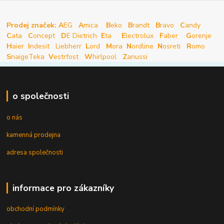
Prodej značek: A
EG
A
mica
B
eko
B
randt
B
ravo
C
andy
C
ata
C
oncept
D
E Dietrich
E
ta
E
lectrolux
F
aber
G
orenje
H
aier
I
ndesit
Liebherr
L
ord
M
ora
N
ordline
N
osreti
R
omo
S
naige
Teka
V
estrfost
W
hirlpool
Z
anussi
o společnosti
o nás
kamenná prodejna
adresa společnosti
informace pro zákazníky
obchodní podmínky