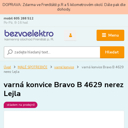
DOPRAVA: Zdarma ve Frenštátě p.R a 5 kilometrovém okolí. Dále pak dle
dohody.
mobil 605 268 512
Po-Pá, 8-16 hod.
Menu
Hledat
Úvod
MALÉ SPOTŘEBIČE
varné konvice
varná konvice Bravo B 4629
nerez Lejla
varná konvice Bravo B 4629 nerez
Lejla
skladem na prodejně