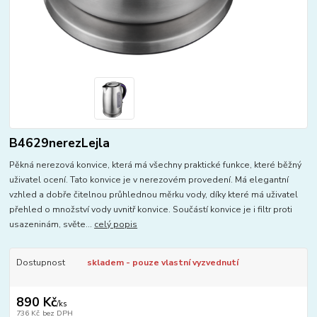
B4629nerezLejla
Pěkná nerezová konvice, která má všechny praktické funkce, které běžný
uživatel ocení. Tato konvice je v nerezovém provedení. Má elegantní
vzhled a dobře čitelnou průhlednou měrku vody, díky které má uživatel
přehled o množství vody uvnitř konvice. Součástí konvice je i filtr proti
usazeninám, světe...
celý popis
Dostupnost
skladem - pouze vlastní vyzvednutí
890 Kč
/
ks
736 Kč
bez DPH