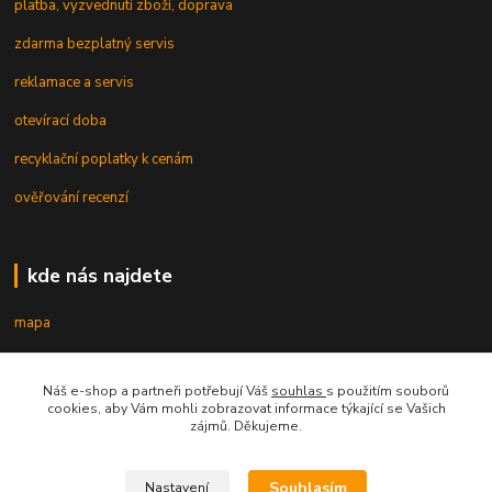
platba, vyzvednutí zboží, doprava
zdarma bezplatný servis
reklamace a servis
otevírací doba
recyklační poplatky k cenám
ověřování recenzí
kde nás najdete
mapa
Náš e-shop a partneři potřebují Váš
souhlas
s použitím souborů
kontakt
cookies, aby Vám mohli zobrazovat informace týkající se Vašich
zájmů. Děkujeme.
Souhlasím
Nastavení