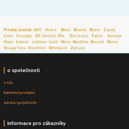
Prodej značek: A
EG
A
mica
B
eko
B
randt
B
ravo
C
andy
C
ata
C
oncept
D
E Dietrich
E
ta
E
lectrolux
F
aber
G
orenje
H
aier
I
ndesit
Liebherr
L
ord
M
ora
N
ordline
N
osreti
R
omo
S
naige
Teka
V
estrfost
W
hirlpool
Z
anussi
o společnosti
o nás
kamenná prodejna
adresa společnosti
informace pro zákazníky