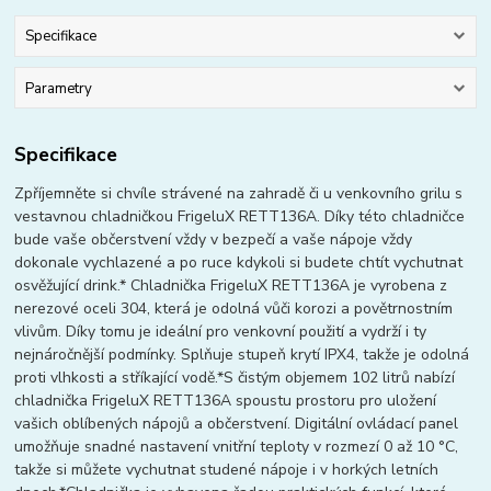
Specifikace
Parametry
Specifikace
Zpříjemněte si chvíle strávené na zahradě či u venkovního grilu s
vestavnou chladničkou FrigeluX RETT136A. Díky této chladničce
bude vaše občerstvení vždy v bezpečí a vaše nápoje vždy
dokonale vychlazené a po ruce kdykoli si budete chtít vychutnat
osvěžující drink.* Chladnička FrigeluX RETT136A je vyrobena z
nerezové oceli 304, která je odolná vůči korozi a povětrnostním
vlivům. Díky tomu je ideální pro venkovní použití a vydrží i ty
nejnáročnější podmínky. Splňuje stupeň krytí IPX4, takže je odolná
proti vlhkosti a stříkající vodě.*S čistým objemem 102 litrů nabízí
chladnička FrigeluX RETT136A spoustu prostoru pro uložení
vašich oblíbených nápojů a občerstvení. Digitální ovládací panel
umožňuje snadné nastavení vnitřní teploty v rozmezí 0 až 10 °C,
takže si můžete vychutnat studené nápoje i v horkých letních