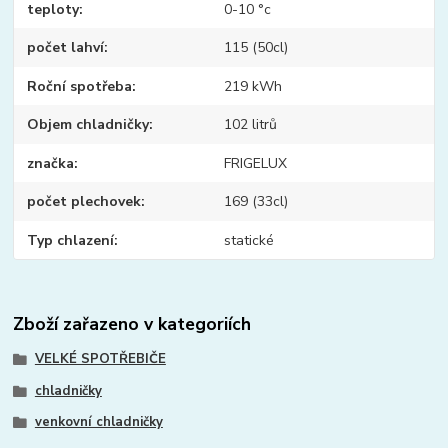
teploty
0-10 °c
počet lahví
115 (50cl)
Roční spotřeba
219 kWh
Objem chladničky
102 litrů
značka
FRIGELUX
počet plechovek
169 (33cl)
Typ chlazení
statické
Zboží zařazeno v kategoriích
VELKÉ SPOTŘEBIČE
chladničky
venkovní chladničky