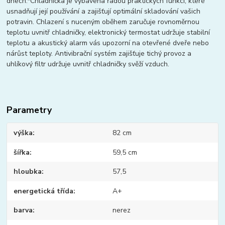
dnech.*Chladnička je vybavena řadou praktických funkcí, které
usnadňují její používání a zajišťují optimální skladování vašich
potravin. Chlazení s nuceným oběhem zaručuje rovnoměrnou
teplotu uvnitř chladničky, elektronický termostat udržuje stabilní
teplotu a akustický alarm vás upozorní na otevřené dveře nebo
nárůst teploty. Antivibrační systém zajišťuje tichý provoz a
uhlíkový filtr udržuje uvnitř chladničky svěží vzduch.
Parametry
výška
82 cm
šířka
59,5 cm
hloubka
57,5
energetická třída
A+
barva
nerez