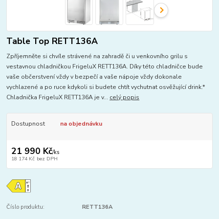
Table Top RETT136A
Zpříjemněte si chvíle strávené na zahradě či u venkovního grilu s
vestavnou chladničkou FrigeluX RETT136A. Díky této chladničce bude
vaše občerstvení vždy v bezpečí a vaše nápoje vždy dokonale
vychlazené a po ruce kdykoli si budete chtít vychutnat osvěžující drink.*
Chladnička FrigeluX RETT136A je v...
celý popis
Dostupnost
na objednávku
21 990 Kč
/
ks
18 174 Kč
bez DPH
Číslo produktu:
RETT136A