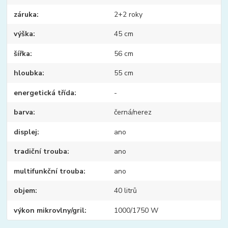
záruka
2+2 roky
výška
45 cm
šířka
56 cm
hloubka
55 cm
energetická třída
-
barva
černá/nerez
displej
ano
tradiční trouba
ano
multifunkční trouba
ano
objem
40 litrů
výkon mikrovlny/gril
1000/1750 W