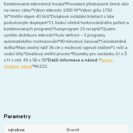
Kombinovaná mikrovlnná trouba*Provedení předsazené černé sklo
na nerez rámu*Výkon mikrovln 1000 W*Výkon grilu 1750
W*Vnitřní objem 40 litrů*Dotykové ovládání Intellect s bíle
podsvíceným displejem*11 funkcí včetně horkovzdušného pečení a
kombinovaných programů*Autoprogram 15 receptů*Quatro
systém distribuce mikrovln*Auto defrost – 3 programy
automatického rozmrazování*90 minutový časovač*Celoskleněná
dvířka*Maxi otočný talíř 36 cm s možností vypnutí otáčení*1 rošt a
vodicí lišty*Smaltový vnitřní prostor*Rozměry pro vestavbu (V x Š
x H v cm): 45 x 56 x 55*
Další informace a návod :
*
www-
výrobce, návod
*Mr2/21:
Parametry
výrobce
Brandt