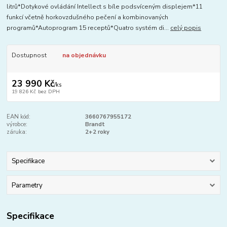
litrů*Dotykové ovládání Intellect s bíle podsvíceným displejem*11
funkcí včetně horkovzdušného pečení a kombinovaných
programů*Autoprogram 15 receptů*Quatro systém di...
celý popis
Dostupnost
na objednávku
23 990 Kč
/
ks
19 826 Kč
bez DPH
EAN kód:
3660767955172
výrobce:
Brandt
záruka:
2+2 roky
Specifikace
Parametry
Specifikace