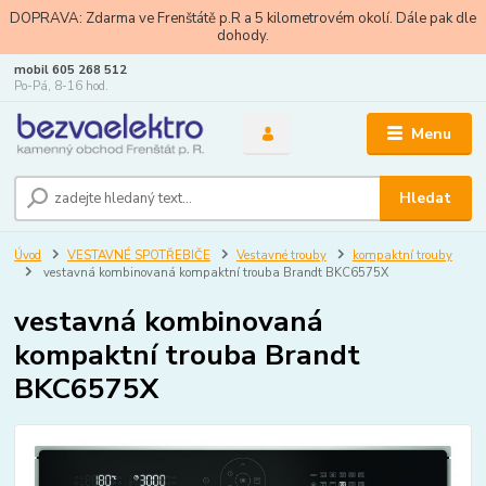
DOPRAVA: Zdarma ve Frenštátě p.R a 5 kilometrovém okolí. Dále pak dle
dohody.
mobil 605 268 512
Po-Pá, 8-16 hod.
Menu
Hledat
Úvod
VESTAVNÉ SPOTŘEBIČE
Vestavné trouby
kompaktní trouby
vestavná kombinovaná kompaktní trouba Brandt BKC6575X
vestavná kombinovaná
kompaktní trouba Brandt
BKC6575X