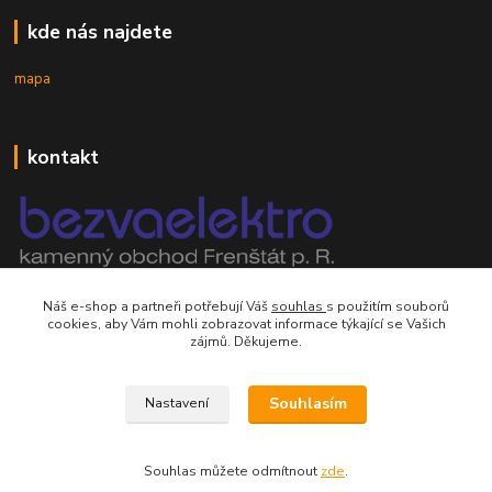
kde nás najdete
mapa
kontakt
mobil 605 268 512
Náš e-shop a partneři potřebují Váš
souhlas
s použitím souborů
Po-Pá, 8-16 hod.
cookies, aby Vám mohli zobrazovat informace týkající se Vašich
zájmů. Děkujeme.
orsontrading@seznam.cz
Souhlasím
Nastavení
Souhlas můžete odmítnout
zde
.
Vytvořeno na
Eshop-rychle.cz