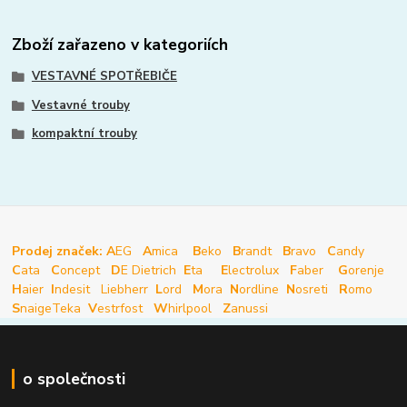
Zboží zařazeno v kategoriích
VESTAVNÉ SPOTŘEBIČE
Vestavné trouby
kompaktní trouby
Prodej značek: A
EG
A
mica
B
eko
B
randt
B
ravo
C
andy
C
ata
C
oncept
D
E Dietrich
E
ta
E
lectrolux
F
aber
G
orenje
H
aier
I
ndesit
Liebherr
L
ord
M
ora
N
ordline
N
osreti
R
omo
S
naige
Teka
V
estrfost
W
hirlpool
Z
anussi
o společnosti