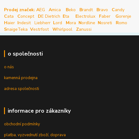
Prodej značek: A
EG
A
mica
B
eko
B
randt
B
ravo
C
andy
C
ata
C
oncept
D
E Dietrich
E
ta
E
lectrolux
F
aber
G
orenje
H
aier
I
ndesit
Liebherr
L
ord
M
ora
N
ordline
N
osreti
R
omo
S
naige
Teka
V
estrfost
W
hirlpool
Z
anussi
o společnosti
o nás
kamenná prodejna
adresa společnosti
informace pro zákazníky
obchodní podmínky
platba, vyzvednutí zboží, doprava