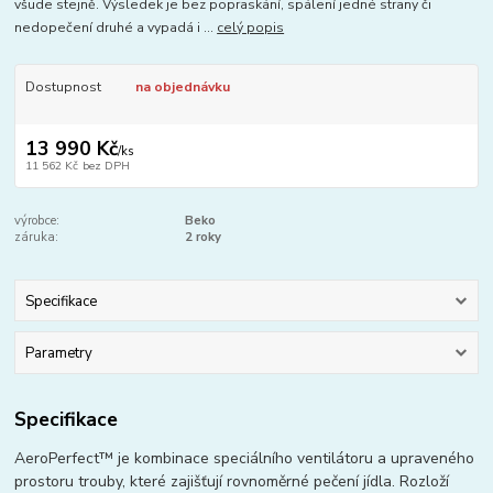
všude stejně. Výsledek je bez popraskání, spálení jedné strany či
nedopečení druhé a vypadá i ...
celý popis
Dostupnost
na objednávku
13 990 Kč
/
ks
11 562 Kč
bez DPH
výrobce:
Beko
záruka:
2 roky
Specifikace
Parametry
Specifikace
AeroPerfect™ je kombinace speciálního ventilátoru a upraveného
prostoru trouby, které zajišťují rovnoměrné pečení jídla. Rozloží