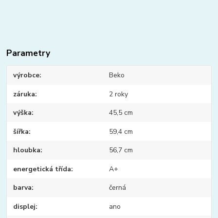
Parametry
výrobce
Beko
záruka
2 roky
výška
45,5 cm
šířka
59,4 cm
hloubka
56,7 cm
energetická třída
A+
barva
černá
displej
ano