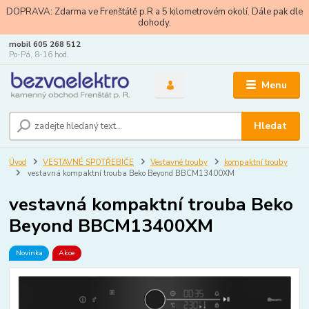
DOPRAVA: Zdarma ve Frenštátě p.R a 5 kilometrovém okolí. Dále pak dle
dohody.
mobil 605 268 512
Po-Pá, 8-16 hod.
Menu
Hledat
Úvod
VESTAVNÉ SPOTŘEBIČE
Vestavné trouby
kompaktní trouby
vestavná kompaktní trouba Beko Beyond BBCM13400XM
vestavná kompaktní trouba Beko
Beyond BBCM13400XM
Novinka
Akce