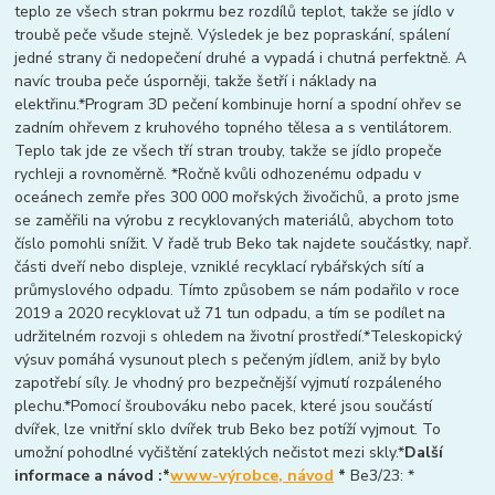
teplo ze všech stran pokrmu bez rozdílů teplot, takže se jídlo v
troubě peče všude stejně. Výsledek je bez popraskání, spálení
jedné strany či nedopečení druhé a vypadá i chutná perfektně. A
navíc trouba peče úsporněji, takže šetří i náklady na
elektřinu.*Program 3D pečení kombinuje horní a spodní ohřev se
zadním ohřevem z kruhového topného tělesa a s ventilátorem.
Teplo tak jde ze všech tří stran trouby, takže se jídlo propeče
rychleji a rovnoměrně. *Ročně kvůli odhozenému odpadu v
oceánech zemře přes 300 000 mořských živočichů, a proto jsme
se zaměřili na výrobu z recyklovaných materiálů, abychom toto
číslo pomohli snížit. V řadě trub Beko tak najdete součástky, např.
části dveří nebo displeje, vzniklé recyklací rybářských sítí a
průmyslového odpadu. Tímto způsobem se nám podařilo v roce
2019 a 2020 recyklovat už 71 tun odpadu, a tím se podílet na
udržitelném rozvoji s ohledem na životní prostředí.*Teleskopický
výsuv pomáhá vysunout plech s pečeným jídlem, aniž by bylo
zapotřebí síly. Je vhodný pro bezpečnější vyjmutí rozpáleného
plechu.*Pomocí šroubováku nebo pacek, které jsou součástí
dvířek, lze vnitřní sklo dvířek trub Beko bez potíží vyjmout. To
umožní pohodlné vyčištění zateklých nečistot mezi skly.*
Další
informace a návod :*
www-výrobce, návod
*
Be3/23: *