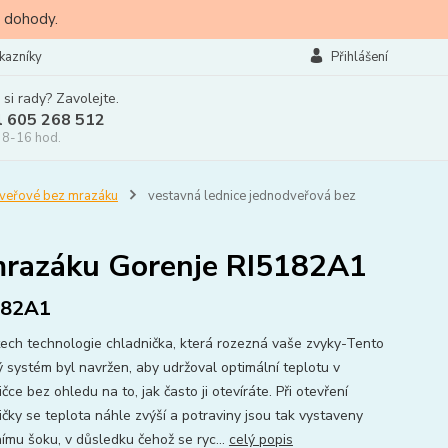
 dohody.
kazníky
Přihlášení
 si rady? Zavolejte.
l 605 268 512
 8-16 hod.
veřové bez mrazáku
vestavná lednice jednodveřová bez
 mrazáku Gorenje RI5182A1
182A1
ech technologie chladnička, která rozezná vaše zvyky-Tento
ý systém byl navržen, aby udržoval optimální teplotu v
čce bez ohledu na to, jak často ji otevíráte. Při otevření
ičky se teplota náhle zvýší a potraviny jsou tak vystaveny
nímu šoku, v důsledku čehož se ryc...
celý popis