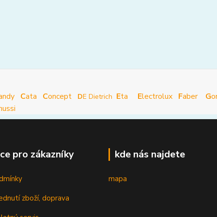
andy
C
ata
C
oncept
E
ta
E
lectrolux
F
aber
G
o
D
E Dietrich
nussi
ce pro zákazníky
kde nás najdete
dmínky
mapa
ednutí zboží, doprava