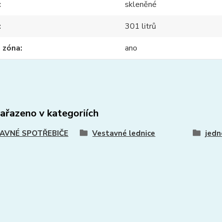
skleněné
301 litrů
 zóna
ano
zařazeno v kategoriích
AVNÉ SPOTŘEBIČE
Vestavné lednice
jedn