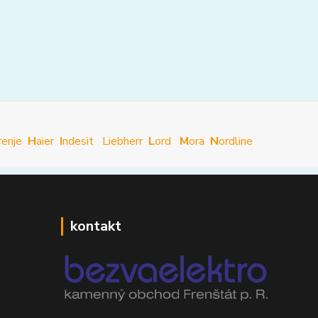
renje
H
aier
I
ndesit
Liebherr
L
ord
M
ora
N
ordline
kontakt