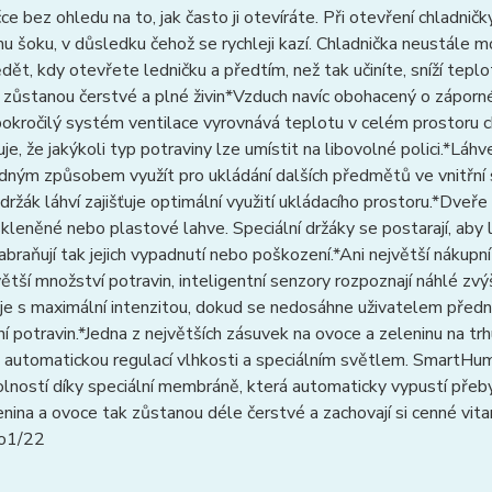
čce bez ohledu na to, jak často ji otevíráte. Při otevření chladni
u šoku, v důsledku čehož se rychleji kazí. Chladnička neustále mo
ět, kdy otevřete ledničku a předtím, než tak učiníte, sníží teplot
 zůstanou čerstvé a plné živin*Vzduch navíc obohacený o záporné
okročilý systém ventilace vyrovnává teplotu v celém prostoru c
ťuje, že jakýkoli typ potraviny lze umístit na libovolné polici.*Láh
ným způsobem využít pro ukládání dalších předmětů ve vnitřní st
 držák láhví zajišťuje optimální využití ukládacího prostoru.*Dveř
skleněné nebo plastové lahve. Speciální držáky se postarají, aby l
abraňují tak jejich vypadnutí nebo poškození.*Ani největší nákupn
ětší množství potravin, inteligentní senzory rozpoznají náhlé zvý
je s maximální intenzitou, dokud se nedosáhne uživatelem předn
í potravin.*Jedna z největších zásuvek na ovoce a zeleninu na trh
 automatickou regulací vlhkosti a speciálním světlem. SmartHumi
lností díky speciální membráně, která automaticky vypustí přeb
lenina a ovoce tak zůstanou déle čerstvé a zachovají si cenné vita
Go1/22