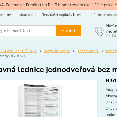
: Zdarma ve Frenštátě p.R a 5 kilometrovém okolí. Dále pak dle
ontakty a otevírací doba
Recyklační poplatky k cenám
Informace pro zá
Nevíte
Hledat
mobi
Po-Pá,
VESTAVNÉ SPOTŘEBIČE
Vestavné lednice
jednodveřové
jednod
orenje RI5182A1
avná lednice jednodveřová bez
RI5
Adaptt
šikovn
chladni
chladn
teplot