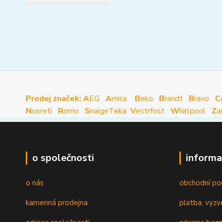
Prodej značek: A
EG
A
mica
B
eko
B
randt
B
ravo
C
N
osreti
R
omo
S
naige
Teka
V
estrfost
W
hirlpool
Z
a
o společnosti
informa
o nás
obchodní po
kamenná prodejna
platba, vyzv