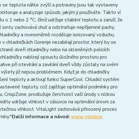
čky se teplota náhle zvýší a potraviny jsou tak vystaveny
nitoruje a analyzuje způsob, jakým ji používáte. Takto ví
u o 1 nebo 2 °C, čímž udržuje stabilní teplotu a zaručí, že
 ionty zachovává chuť a odstraňuje nepříjemné pachy,
hladničky a rovnoměrně rozděluje ionizovaný vzduchu,
ve v chladničkách Gorenje nezabírají prostor, který by se
raně dveří chladničky nebo na skleněných policích.
e chladničky nabízejí spoustu úložného prostoru pro
ahve při otevírání a zavírání dveří vždy zůstaly na svém
í výlety již nejsou problémem. Když je do chladničky
šení teploty a aktivují funkci SuperCool. Chladicí systém
astavené teploty, což zajišťuje optimální podmínky pro
u, CrispZone, prodlužuje čerstvost vaší úrody s nízkou
dity udržuje vlhkost v zásuvce na optimální úrovni za
ytečnou vlhkost. VitaLight zachovává přirozený proces
míny.*
Další informace a návod:
www-výrobce,