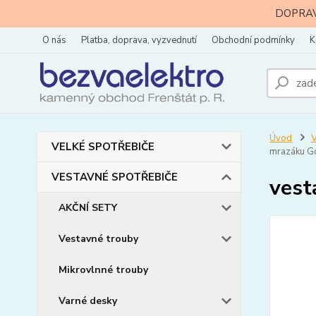
DOPRAVA
O nás
Platba, doprava, vyzvednutí
Obchodní podmínky
K
Úvod
VELKÉ SPOTŘEBIČE
mrazáku G
VESTAVNÉ SPOTŘEBIČE
vest
AKČNÍ SETY
Vestavné trouby
Mikrovlnné trouby
Varné desky