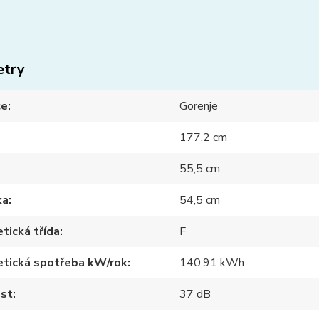
etry
ce
Gorenje
177,2 cm
55,5 cm
ka
54,5 cm
tická třída
F
etická spotřeba kW/rok
140,91 kWh
ost
37 dB