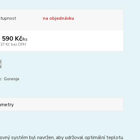
tupnost
na objednávku
 590 Kč
/
ks
537 Kč
bez DPH
e:
Gorenje
ametry
ovný systém byl navržen, aby udržoval optimální teplotu