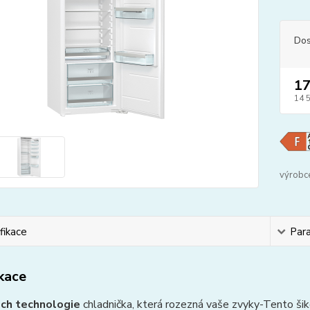
Dos
17
14 
výrobc
fikace
Par
ikace
ch technologie
chladnička, která rozezná vaše zvyky-Tento šik