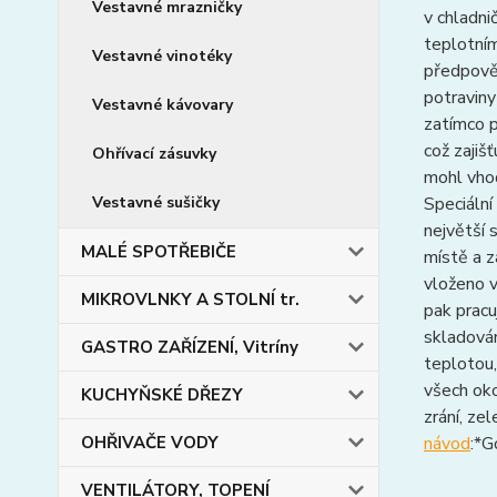
Vestavné mrazničky
v chladni
teplotním
Vestavné vinotéky
předpověd
potraviny
Vestavné kávovary
zatímco p
což zajiš
Ohřívací zásuvky
mohl vhod
Vestavné sušičky
Speciální
největší 
MALÉ SPOTŘEBIČE
místě a z
vloženo v
MIKROVLNKY A STOLNÍ tr.
pak pracu
skladován
GASTRO ZAŘÍZENÍ, Vitríny
teplotou,
všech oko
KUCHYŇSKÉ DŘEZY
zrání, ze
OHŘIVAČE VODY
návod
:*
VENTILÁTORY, TOPENÍ