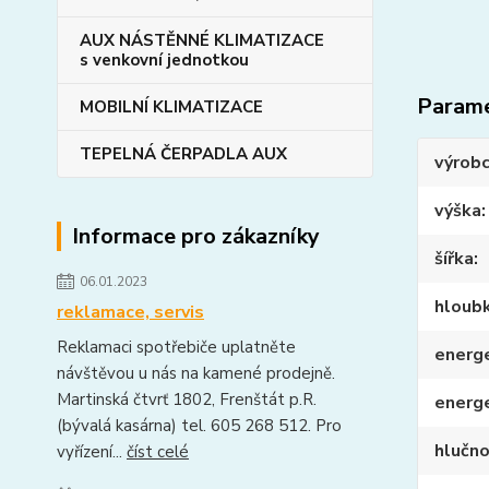
AUX NÁSTĚNNÉ KLIMATIZACE
s venkovní jednotkou
Param
MOBILNÍ KLIMATIZACE
TEPELNÁ ČERPADLA AUX
výrob
výška
Informace pro zákazníky
šířka
06.01.2023
hloub
reklamace, servis
Reklamaci spotřebiče uplatněte
energe
návštěvou u nás na kamené prodejně.
Martinská čtvrť 1802, Frenštát p.R.
energ
(bývalá kasárna) tel. 605 268 512. Pro
hlučn
vyřízení...
číst celé