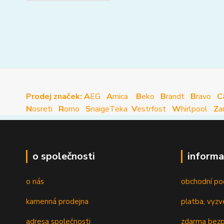
Prodej značek: A
EG
A
mica
B
eko
B
randt
B
ravo
C
N
osreti
R
omo
S
naige
Teka
V
estrfost
W
hirlpool
Z
a
o společnosti
informa
o nás
obchodní po
kamenná prodejna
platba, vyzv
adresa společnosti
zdarma bezp