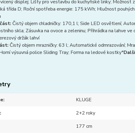
vícený displej; Lišty pro vestavbu do kuchyňské linky; Možnost z
cká třída D; Roční spotřeba energie: 175 kWh; Hlučnost pouhýc
m
 část:
Čistý objem chladničky: 170,1 l; Side LED osvětlení; Auto
tního skla; Zásuvka na ovoce a zeleninu; Přihrádka na lahve ve d
Nerezový držák lahví
ást:
Čistý objem mrazničky: 63 l; Automatické odmrazování; Mraz
Horní výsuvná police Sliding Tray; Forma na ledové kostky*
Dalš
etry
ce
KLUGE
2+2 roky
177 cm