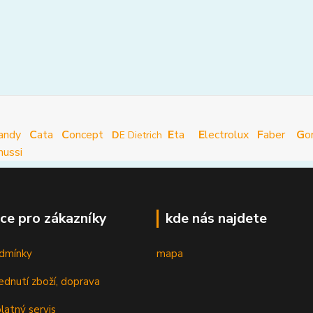
andy
C
ata
C
oncept
E
ta
E
lectrolux
F
aber
G
o
D
E Dietrich
nussi
ce pro zákazníky
kde nás najdete
dmínky
mapa
ednutí zboží, doprava
latný servis