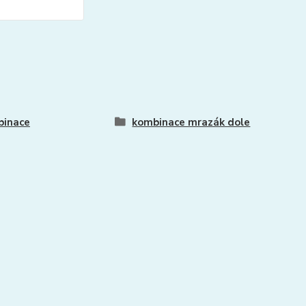
binace
kombinace mrazák dole