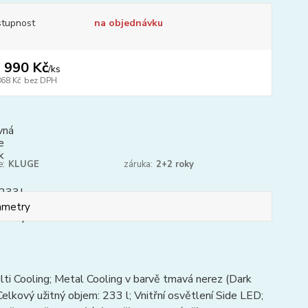
tupnost
na objednávku
 990 Kč
/
ks
868 Kč
bez DPH
e:
KLUGE
záruka:
2+2 roky
ametry
i Cooling; Metal Cooling v barvě tmavá nerez (Dark
Celkový užitný objem: 233 l; Vnitřní osvětlení Side LED;