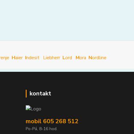
renje
H
aier
I
ndesit
Liebherr
L
ord
M
ora
N
ordline
kontakt
mobil 605 268 512
Po-Pá, 8-16 hod.