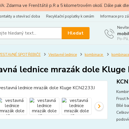
: Zdarma ve Frenštátě p.R a 5 kilometrovém okolí. Dále pak dle
ontakty a otevírací doba
Recyklační poplatky k cenám
Informace pro zá
Nevíte
Hledat
mobi
Po-Pá,
VESTAVNÉ SPOTŘEBIČE
Vestavné lednice
kombinace
kombinace
avná lednice mrazák dole Klug
KCN
Kombin
Frost 
Bílé b
Celkový
podsvíc