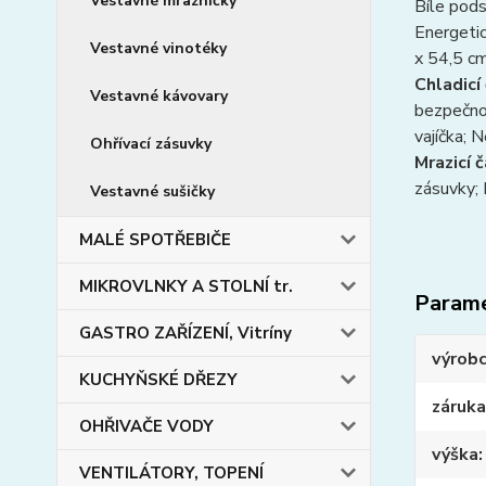
Vestavné mrazničky
Bíle pods
Energeti
Vestavné vinotéky
x 54,5 c
Chladicí
Vestavné kávovary
bezpečnos
vajíčka; 
Ohřívací zásuvky
Mrazicí č
zásuvky; 
Vestavné sušičky
MALÉ SPOTŘEBIČE
MIKROVLNKY A STOLNÍ tr.
Param
GASTRO ZAŘÍZENÍ, Vitríny
výrob
KUCHYŇSKÉ DŘEZY
záruka
OHŘIVAČE VODY
výška
VENTILÁTORY, TOPENÍ