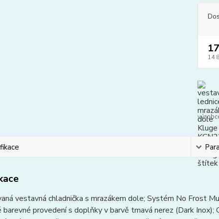
Dos
17
14 
výrobc
fikace
Par
ikace
aná vestavná chladnička s mrazákem dole; Systém No Frost Mult
lé barevné provedení s doplňky v barvě tmavá nerez (Dark Inox); 