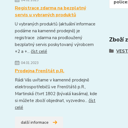
04.01.2023
police
Registrace zdarma na bezplatný
servis u vybraných produktů
U vybraných produktů (aktuální informace
podáme na kamenné prodejně) je
registrace zdarma na prodloužený
Zboží 
bezplatný servis poskytovaný výrobcem
VEST
+2 a +...
číst celé
04.01.2023
Prodejna Frenštát p.R.
Rádi Vás uvítame v kamenné prodejně
elektrospotřebičů ve Frenštátě p.R.,
Martinská čtvrť 1802 (bývalá kasárna), kde
si můžete zboží objednat, vyzvedno...
číst
celé
další informace