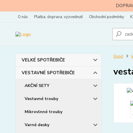
DOPRAVA
O nás
Platba, doprava, vyzvednutí
Obchodní podmínky
K
Úvod
VELKÉ SPOTŘEBIČE
vest
VESTAVNÉ SPOTŘEBIČE
AKČNÍ SETY
Vestavné trouby
Mikrovlnné trouby
Varné desky