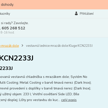
 dohody.
kazníky
Přihlášení
 si rady? Zavolejte.
l 605 268 512
 8-16 hod.
 mrazák dole
vestavná lednice mrazák dole Kluge KCN2233J
e KCN2233J
2233J
ovaná vestavná chladnička s mrazákem dole; Systém No
Multi Cooling; Metal Cooling v barvě tmavá nerez (Dark Inox);
arevné provedení s doplňky v barvě tmavá nerez (Dark Inox);
 užitný objem: 233 l; Vnitřní osvětlení Side LED; Bíle
ený displej; Lišty pro vestavbu do kuc...
celý popis