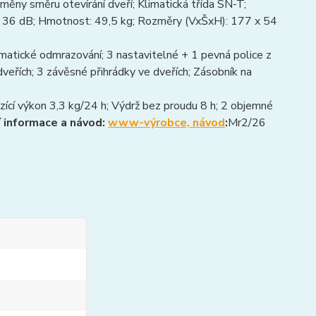
měny směru otevírání dveří; Klimatická třída SN-T;
h 36 dB; Hmotnost: 49,5 kg; Rozměry (VxŠxH): 177 x 54
matické odmrazování; 3 nastavitelné + 1 pevná police z
veřích; 3 závěsné přihrádky ve dveřích; Zásobník na
ící výkon 3,3 kg/24 h; Výdrž bez proudu 8 h; 2 objemné
í informace a návod:
www-výrobce, návod
:
Mr2/26