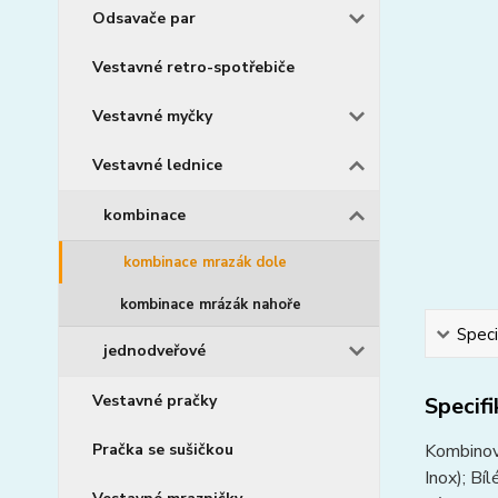
Odsavače par
Vestavné retro-spotřebiče
Vestavné myčky
Vestavné lednice
kombinace
kombinace mrazák dole
kombinace mrázák nahoře
Speci
jednodveřové
Vestavné pračky
Specif
Pračka se sušičkou
Kombinov
Inox); Bí