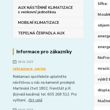
šířka
AUX NÁSTĚNNÉ KLIMATIZACE
s venkovní jednotkou
hloub
MOBILNÍ KLIMATIZACE
objem
TEPELNÁ ČERPADLA AUX
energe
energ
Informace pro zákazníky
NoFro
06.01.2023
mrazíc
reklamace, servis
Reklamaci spotřebiče uplatněte
výdrž 
návštěvou u nás na kamené prodejně.
Martinská čtvrť 1802, Frenštát p.R.
disple
(bývalá kasárna) tel. 605 268 512. Pro
vyřízení...
číst celé
hlučn