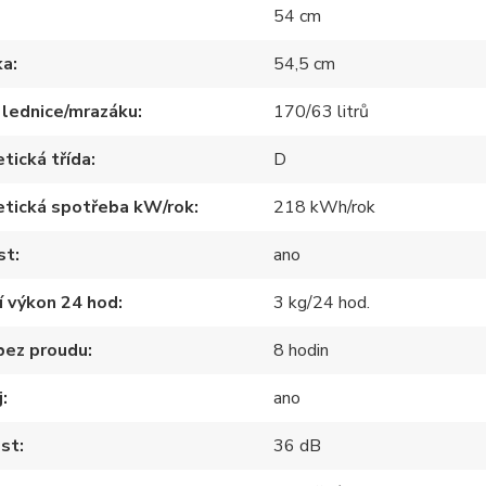
54 cm
ka
54,5 cm
 lednice/mrazáku
170/63 litrů
tická třída
D
etická spotřeba kW/rok
218 kWh/rok
st
ano
í výkon 24 hod
3 kg/24 hod.
bez proudu
8 hodin
j
ano
ost
36 dB