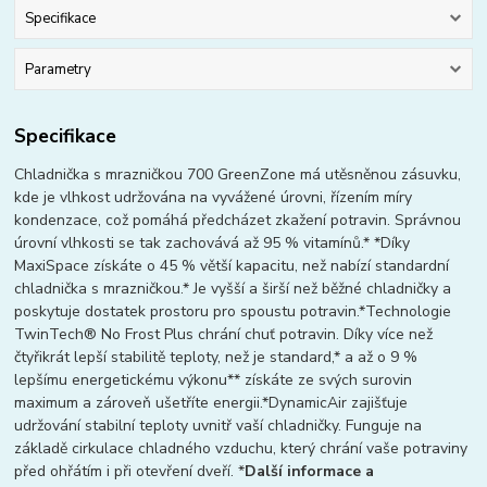
Specifikace
Parametry
Specifikace
Chladnička s mrazničkou 700 GreenZone má utěsněnou zásuvku,
kde je vlhkost udržována na vyvážené úrovni, řízením míry
kondenzace, což pomáhá předcházet zkažení potravin. Správnou
úrovní vlhkosti se tak zachovává až 95 % vitamínů.* *Díky
MaxiSpace získáte o 45 % větší kapacitu, než nabízí standardní
chladnička s mrazničkou.* Je vyšší a širší než běžné chladničky a
poskytuje dostatek prostoru pro spoustu potravin.*Technologie
TwinTech® No Frost Plus chrání chuť potravin. Díky více než
čtyřikrát lepší stabilitě teploty, než je standard,* a až o 9 %
lepšímu energetickému výkonu** získáte ze svých surovin
maximum a zároveň ušetříte energii.*DynamicAir zajišťuje
udržování stabilní teploty uvnitř vaší chladničky. Funguje na
základě cirkulace chladného vzduchu, který chrání vaše potraviny
před ohřátím i při otevření dveří. *
Další informace a