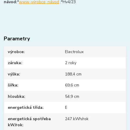
návod:
*
www-výrobce, návod
:*Hv4/23
Parametry
výrobce
Electrolux
záruka
2 roky
výška
188,4 cm
šířka
69,6 cm
hloubka
54,9 cm
energetická třída
E
energetická spotřeba
247 kWh/rok
kW/rok