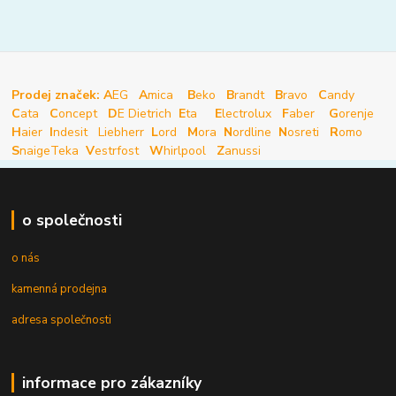
Prodej značek: A
EG
A
mica
B
eko
B
randt
B
ravo
C
andy
C
ata
C
oncept
D
E Dietrich
E
ta
E
lectrolux
F
aber
G
orenje
H
aier
I
ndesit
Liebherr
L
ord
M
ora
N
ordline
N
osreti
R
omo
S
naige
Teka
V
estrfost
W
hirlpool
Z
anussi
o společnosti
o nás
kamenná prodejna
adresa společnosti
informace pro zákazníky