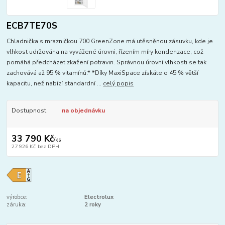
ECB7TE70S
Chladnička s mrazničkou 700 GreenZone má utěsněnou zásuvku, kde je
vlhkost udržována na vyvážené úrovni, řízením míry kondenzace, což
pomáhá předcházet zkažení potravin. Správnou úrovní vlhkosti se tak
zachovává až 95 % vitamínů.* *Díky MaxiSpace získáte o 45 % větší
kapacitu, než nabízí standardní ...
celý popis
Dostupnost
na objednávku
33 790 Kč
/
ks
27 926 Kč
bez DPH
výrobce:
Electrolux
záruka:
2 roky