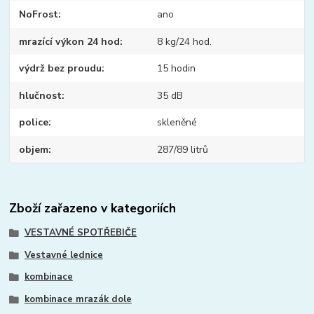
NoFrost
ano
mrazící výkon 24 hod
8 kg/24 hod.
výdrž bez proudu
15 hodin
hlučnost
35 dB
police
skleněné
objem
287/89 litrů
Zboží zařazeno v kategoriích
VESTAVNÉ SPOTŘEBIČE
Vestavné lednice
kombinace
kombinace mrazák dole