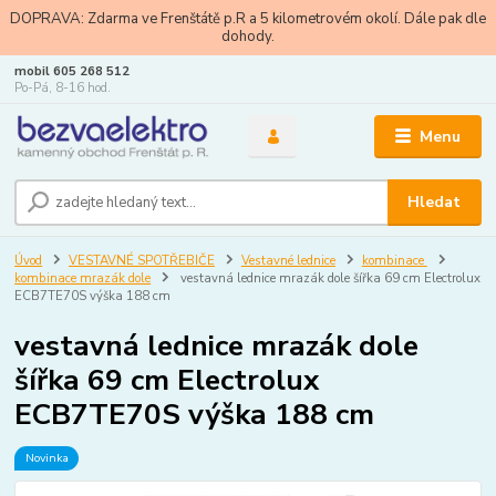
DOPRAVA: Zdarma ve Frenštátě p.R a 5 kilometrovém okolí. Dále pak dle
dohody.
mobil 605 268 512
Po-Pá, 8-16 hod.
Menu
Hledat
Úvod
VESTAVNÉ SPOTŘEBIČE
Vestavné lednice
kombinace
kombinace mrazák dole
vestavná lednice mrazák dole šířka 69 cm Electrolux
ECB7TE70S výška 188 cm
vestavná lednice mrazák dole
šířka 69 cm Electrolux
ECB7TE70S výška 188 cm
Novinka