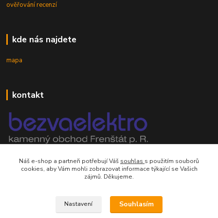
ověřování recenzí
kde nás najdete
mapa
kontakt
mobil 605 268 512
Náš e-shop a partneři potřebují Váš
souhlas
s použitím souborů
Po-Pá, 8-16 hod.
cookies, aby Vám mohli zobrazovat informace týkající se Vašich
zájmů. Děkujeme.
orsontrading@seznam.cz
Souhlasím
Nastavení