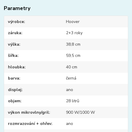
Parametry
výrobce
Hoover
záruka
2+3 roky
výška
38,8 cm
šířka
59,5 cm
hloubka
40 cm
barva
černá
displej
ano
objem
28 litrů
výkon mikrovlny/gril
900 W/1000 W
rozmrazování + ohřev
ano