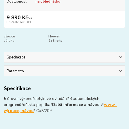
Dostupnost
na objednávku
9 890 Kč
/
ks
8 174 Kč
bez DPH
výrobce:
Hoover
záruka:
2+3 roky
Specifikace
Parametry
Specifikace
5 úrovní výkonu*dotykové ovládání*8 automatických
programů*dětská pojistka*
Další informace a návod :*
www-
výrobce, návod
*:Ca5/20:*