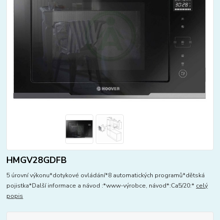
HMGV28GDFB
5 úrovní výkonu*dotykové ovládání*8 automatických programů*dětská
pojistka*Další informace a návod :*www-výrobce, návod*:Ca5/20:*
celý
popis