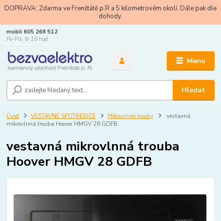
DOPRAVA: Zdarma ve Frenštátě p.R a 5 kilometrovém okolí. Dále pak dle
dohody.
mobil 605 268 512
Po-Pá, 8-16 hod.
Menu
Hledat
Úvod
VESTAVNÉ SPOTŘEBIČE
Mikrovlnné trouby
vestavná
mikrovlnná trouba Hoover HMGV 28 GDFB
vestavná mikrovlnná trouba
Hoover HMGV 28 GDFB