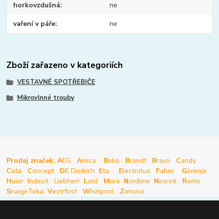
horkovzdušná
ne
vaření v páře
ne
Zboží zařazeno v kategoriích
VESTAVNÉ SPOTŘEBIČE
Mikrovlnné trouby
Prodej značek: A
EG
A
mica
B
eko
B
randt
B
ravo
C
andy
C
ata
C
oncept
D
E Dietrich
E
ta
E
lectrolux
F
aber
G
orenje
H
aier
I
ndesit
Liebherr
L
ord
M
ora
N
ordline
N
osreti
R
omo
S
naige
Teka
V
estrfost
W
hirlpool
Z
anussi