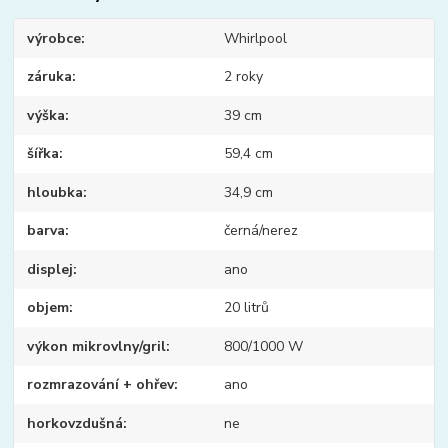
výrobce
Whirlpool
záruka
2 roky
výška
39 cm
šířka
59,4 cm
hloubka
34,9 cm
barva
černá/nerez
displej
ano
objem
20 litrů
výkon mikrovlny/gril
800/1000 W
rozmrazování + ohřev
ano
horkovzdušná
ne