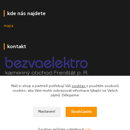
kde nás najdete
mapa
kontakt
mobil 605 268 512
Náš e-shop a partneři potřebují Váš
souhlas
s použitím souborů
Po-Pá, 8-16 hod.
cookies, aby Vám mohli zobrazovat informace týkající se Vašich
zájmů. Děkujeme.
orsontrading@seznam.cz
Souhlasím
Nastavení
Souhlas můžete odmítnout
zde
.