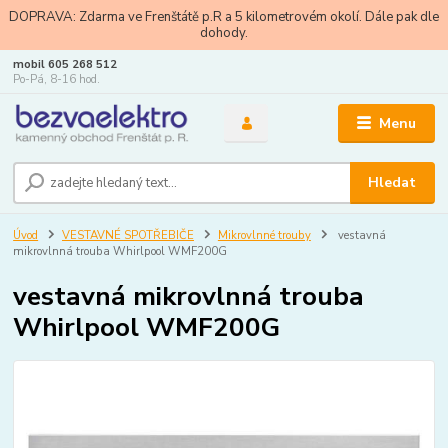
DOPRAVA: Zdarma ve Frenštátě p.R a 5 kilometrovém okolí. Dále pak dle
dohody.
mobil 605 268 512
Po-Pá, 8-16 hod.
Menu
Hledat
Úvod
VESTAVNÉ SPOTŘEBIČE
Mikrovlnné trouby
vestavná
mikrovlnná trouba Whirlpool WMF200G
vestavná mikrovlnná trouba
Whirlpool WMF200G