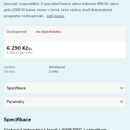
časovač, rozpouštění, 3 speciální funkce výkon mikrovln 800 W, výkon
grilu 1000 W barva: nerez + černá, levé závěsy dveří Automatické
programy: rozmrazován...
celý popis
Dostupnost
na objednávku
6 290 Kč
/
ks
5 198 Kč
bez DPH
výrobce:
Whirlpool
záruka:
2 roky
Specifikace
Parametry
Specifikace
Vestavná mikrovlnná trouba WMF200G s rámečkem