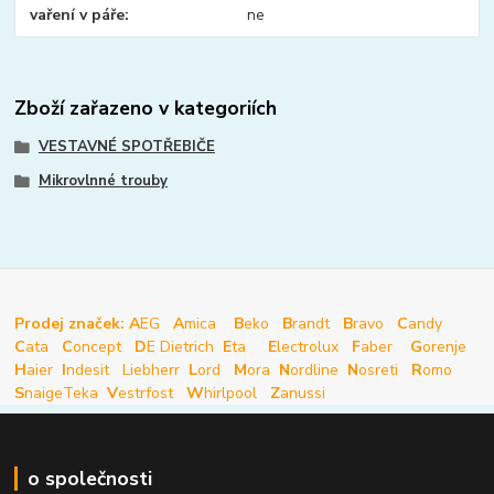
vaření v páře
ne
Zboží zařazeno v kategoriích
VESTAVNÉ SPOTŘEBIČE
Mikrovlnné trouby
Prodej značek: A
EG
A
mica
B
eko
B
randt
B
ravo
C
andy
C
ata
C
oncept
D
E Dietrich
E
ta
E
lectrolux
F
aber
G
orenje
H
aier
I
ndesit
Liebherr
L
ord
M
ora
N
ordline
N
osreti
R
omo
S
naige
Teka
V
estrfost
W
hirlpool
Z
anussi
o společnosti