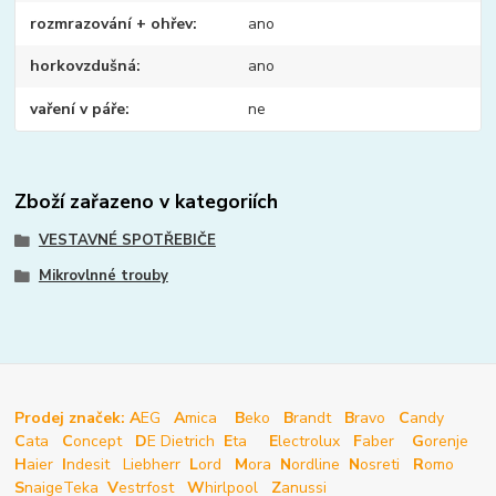
rozmrazování + ohřev
ano
horkovzdušná
ano
vaření v páře
ne
Zboží zařazeno v kategoriích
VESTAVNÉ SPOTŘEBIČE
Mikrovlnné trouby
Prodej značek: A
EG
A
mica
B
eko
B
randt
B
ravo
C
andy
C
ata
C
oncept
D
E Dietrich
E
ta
E
lectrolux
F
aber
G
orenje
H
aier
I
ndesit
Liebherr
L
ord
M
ora
N
ordline
N
osreti
R
omo
S
naige
Teka
V
estrfost
W
hirlpool
Z
anussi