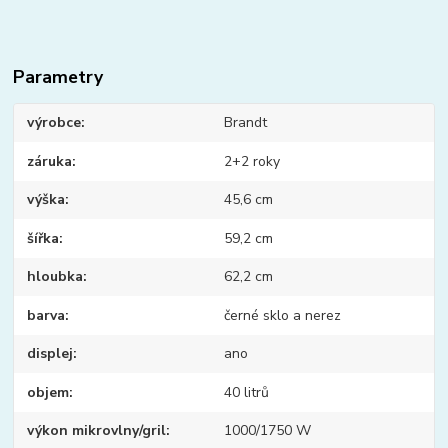
Parametry
výrobce
Brandt
záruka
2+2 roky
výška
45,6 cm
šířka
59,2 cm
hloubka
62,2 cm
barva
černé sklo a nerez
displej
ano
objem
40 litrů
výkon mikrovlny/gril
1000/1750 W