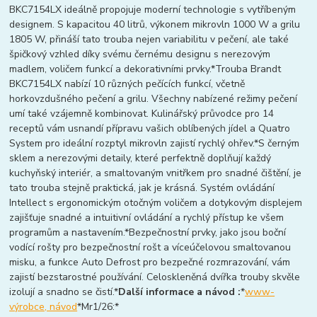
BKC7154LX ideálně propojuje moderní technologie s vytříbeným
designem. S kapacitou 40 litrů, výkonem mikrovln 1000 W a grilu
1805 W, přináší tato trouba nejen variabilitu v pečení, ale také
špičkový vzhled díky svému černému designu s nerezovým
madlem, voličem funkcí a dekorativními prvky.*Trouba Brandt
BKC7154LX nabízí 10 různých pečících funkcí, včetně
horkovzdušného pečení a grilu. Všechny nabízené režimy pečení
umí také vzájemně kombinovat. Kulinářský průvodce pro 14
receptů vám usnandí přípravu vašich oblíbených jídel a Quatro
System pro ideální rozptyl mikrovln zajistí rychlý ohřev.*S černým
sklem a nerezovými detaily, které perfektně doplňují každý
kuchyňský interiér, a smaltovaným vnitřkem pro snadné čištění, je
tato trouba stejně praktická, jak je krásná. Systém ovládání
Intellect s ergonomickým otočným voličem a dotykovým displejem
zajišťuje snadné a intuitivní ovládání a rychlý přístup ke všem
programům a nastavením.*Bezpečnostní prvky, jako jsou boční
vodící rošty pro bezpečnostní rošt a víceúčelovou smaltovanou
misku, a funkce Auto Defrost pro bezpečné rozmrazování, vám
zajistí bezstarostné používání. Celoskleněná dvířka trouby skvěle
izolují a snadno se čistí.*
Další informace a návod :
*
www-
výrobce, návod
*Mr1/26:*