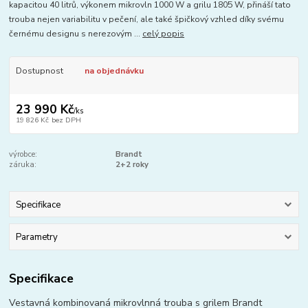
kapacitou 40 litrů, výkonem mikrovln 1000 W a grilu 1805 W, přináší tato
trouba nejen variabilitu v pečení, ale také špičkový vzhled díky svému
černému designu s nerezovým ...
celý popis
Dostupnost
na objednávku
23 990 Kč
/
ks
19 826 Kč
bez DPH
výrobce:
Brandt
záruka:
2+2 roky
Specifikace
Parametry
Specifikace
Vestavná kombinovaná mikrovlnná trouba s grilem Brandt