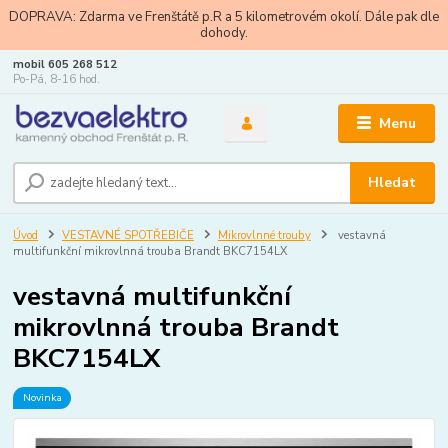
DOPRAVA: Zdarma ve Frenštátě p.R a 5 kilometrovém okolí. Dále pak dle
dohody.
mobil 605 268 512
Po-Pá, 8-16 hod.
Menu
Hledat
Úvod
VESTAVNÉ SPOTŘEBIČE
Mikrovlnné trouby
vestavná
multifunkční mikrovlnná trouba Brandt BKC7154LX
vestavná multifunkční
mikrovlnná trouba Brandt
BKC7154LX
Novinka