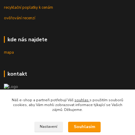
recyklační poplatky k cenám
ověřování recenzí
kde nás najdete
mapa
kontakt
mobil 605 268 512
Náš e-shop a partneři potřebují Váš
souhlas
s použitím souborů
Po-Pá, 8-16 hod.
cookies, aby Vám mohli zobrazovat informace týkající se Vašich
zájmů. Děkujeme.
orsontrading@seznam.cz
Souhlasím
Nastavení