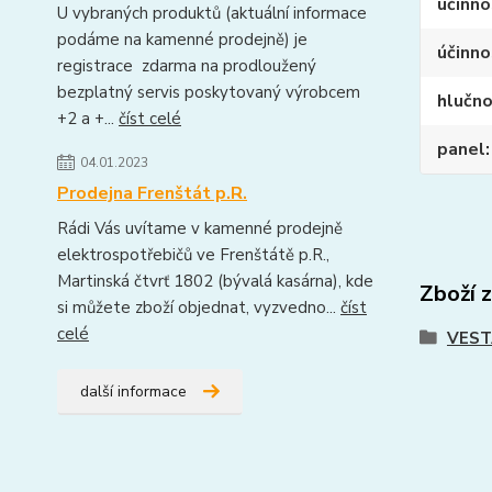
účinno
U vybraných produktů (aktuální informace
podáme na kamenné prodejně) je
účinno
registrace zdarma na prodloužený
bezplatný servis poskytovaný výrobcem
hlučn
+2 a +...
číst celé
panel
04.01.2023
Prodejna Frenštát p.R.
Rádi Vás uvítame v kamenné prodejně
elektrospotřebičů ve Frenštátě p.R.,
Martinská čtvrť 1802 (bývalá kasárna), kde
Zboží 
si můžete zboží objednat, vyzvedno...
číst
celé
VEST
další informace