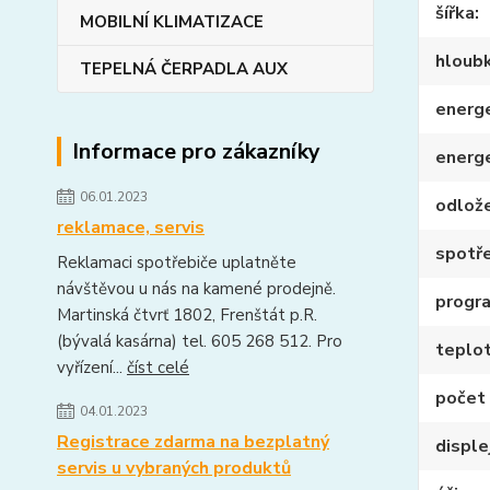
šířka
MOBILNÍ KLIMATIZACE
hloub
TEPELNÁ ČERPADLA AUX
energe
Informace pro zákazníky
energ
06.01.2023
odlože
reklamace, servis
spotře
Reklamaci spotřebiče uplatněte
návštěvou u nás na kamené prodejně.
progr
Martinská čtvrť 1802, Frenštát p.R.
(bývalá kasárna) tel. 605 268 512. Pro
teplo
vyřízení...
číst celé
počet
04.01.2023
Registrace zdarma na bezplatný
disple
servis u vybraných produktů