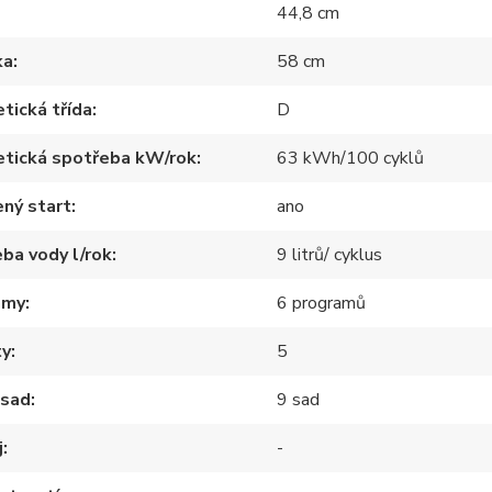
44,8 cm
ka
58 cm
tická třída
D
etická spotřeba kW/rok
63 kWh/100 cyklů
ný start
ano
ba vody l/rok
9 litrů/ cyklus
amy
6 programů
ty
5
 sad
9 sad
j
-