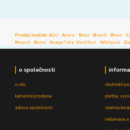
Prodej značek: A
EG
A
mica
B
eko
B
randt
B
ravo
C
N
osreti
R
omo
S
naige
Teka
V
estrfost
W
hirlpool
Z
a
o společnosti
informa
o nás
obchodní po
kamenná prodejna
platba, vyzv
adresa společnosti
zdarma bezp
reklamace a 