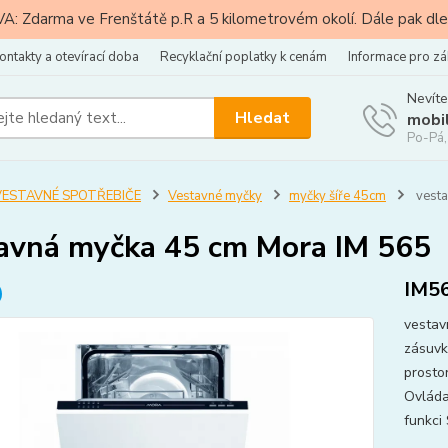
: Zdarma ve Frenštátě p.R a 5 kilometrovém okolí. Dále pak dle
ontakty a otevírací doba
Recyklační poplatky k cenám
Informace pro zá
Nevíte
Hledat
mobi
Po-Pá,
VESTAVNÉ SPOTŘEBIČE
Vestavné myčky
myčky šíře 45cm
vesta
avná myčka 45 cm Mora IM 565
IM5
vestav
zásuvk
prostor
Ovláda
funkci