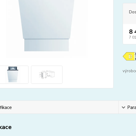
Dos
8 
7 0
výrobc
fikace
Par
ikace