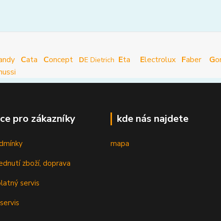
andy
C
ata
C
oncept
E
ta
E
lectrolux
F
aber
G
o
D
E Dietrich
nussi
ce pro zákazníky
kde nás najdete
dmínky
mapa
ednutí zboží, doprava
latný servis
servis