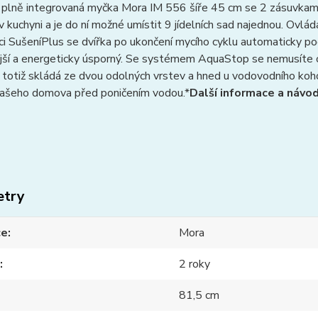
plně integrovaná myčka Mora IM 556 šíře 45 cm se 2 zásuvkami 
v kuchyni a je do ní možné umístit 9 jídelních sad najednou. Ovlá
ci SušeníPlus se dvířka po ukončení mycího cyklu automaticky poot
ější a energeticky úsporný. Se systémem AquaStop se nemusíte 
 totiž skládá ze dvou odolných vrstev a hned u vodovodního koho
vašeho domova před poničením vodou.*
Další informace a návod
etry
ce
Mora
2 roky
81,5 cm