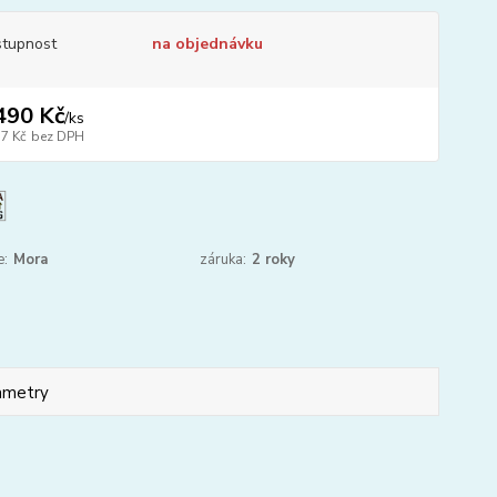
tupnost
na objednávku
490 Kč
/
ks
17 Kč
bez DPH
e:
Mora
záruka:
2 roky
ametry