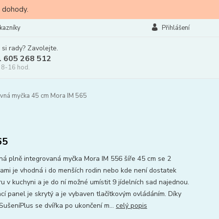
 dohody.
kazníky
Přihlášení
 si rady? Zavolejte.
l 605 268 512
 8-16 hod.
vná myčka 45 cm Mora IM 565
65
ná plně integrovaná myčka Mora IM 556 šíře 45 cm se 2
ami je vhodná i do menších rodin nebo kde není dostatek
u v kuchyni a je do ní možné umístit 9 jídelních sad najednou.
cí panel je skrytý a je vybaven tlačítkovým ovládáním. Díky
 SušeníPlus se dvířka po ukončení m...
celý popis