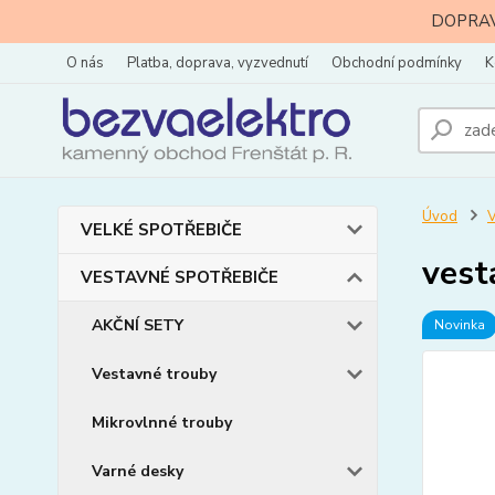
DOPRAVA
O nás
Platba, doprava, vyzvednutí
Obchodní podmínky
K
Úvod
VELKÉ SPOTŘEBIČE
vest
VESTAVNÉ SPOTŘEBIČE
AKČNÍ SETY
Novinka
Vestavné trouby
Mikrovlnné trouby
Varné desky