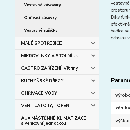
vestavná 
Vestavné kávovary
prostoru 
Díky funk
Ohřívací zásuvky
efektivn
Vestavné sušičky
hadice se
ochranu 
MALÉ SPOTŘEBIČE
MIKROVLNKY A STOLNÍ tr.
GASTRO ZAŘÍZENÍ, Vitríny
Param
KUCHYŇSKÉ DŘEZY
OHŘIVAČE VODY
výrob
VENTILÁTORY, TOPENÍ
záruka
AUX NÁSTĚNNÉ KLIMATIZACE
výška
s venkovní jednotkou