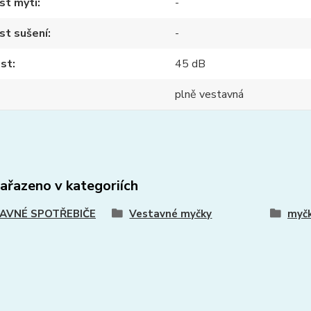
st mytí
-
st sušení
-
ost
45 dB
plně vestavná
zařazeno v kategoriích
AVNÉ SPOTŘEBIČE
Vestavné myčky
myčk