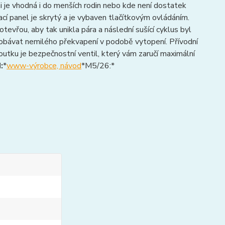
je vhodná i do menších rodin nebo kde není dostatek
dací panel je skrytý a je vybaven tlačítkovým ovládáním.
evřou, aby tak unikla pára a následní sušící cyklus byl
obávat nemilého překvapení v podobě vytopení. Přívodní
utku je bezpečnostní ventil, který vám zaručí maximální
:
*
www-výrobce, návod
*M5/26:*