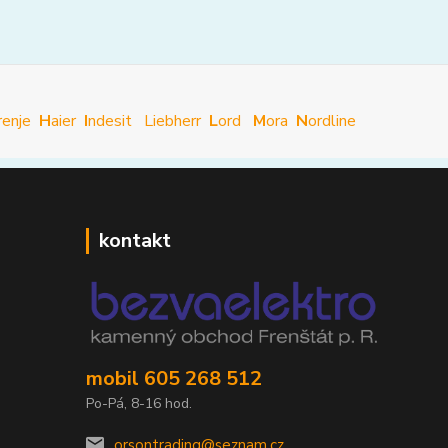
renje
H
aier
I
ndesit
Liebherr
L
ord
M
ora
N
ordline
kontakt
mobil 605 268 512
Po-Pá, 8-16 hod.
orsontrading@seznam.cz