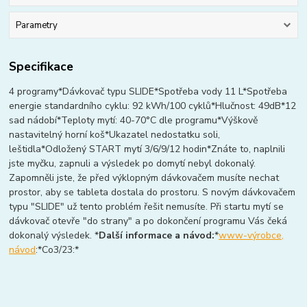
Parametry
Specifikace
4 programy*Dávkovač typu SLIDE*Spotřeba vody 11 L*Spotřeba
energie standardního cyklu: 92 kWh/100 cyklů*Hlučnost: 49dB*12
sad nádobí*Teploty mytí: 40-70°C dle programu*Výškově
nastavitelný horní koš*Ukazatel nedostatku soli,
leštidla*Odložený START mytí 3/6/9/12 hodin*Znáte to, naplnili
jste myčku, zapnuli a výsledek po domytí nebyl dokonalý.
Zapomněli jste, že před výklopným dávkovačem musíte nechat
prostor, aby se tableta dostala do prostoru. S novým dávkovačem
typu "SLIDE" už tento problém řešit nemusíte. Při startu mytí se
dávkovač otevře "do strany" a po dokončení programu Vás čeká
dokonalý výsledek. *
Další informace a návod:
*
www-výrobce,
návod
:*Co3/23:*