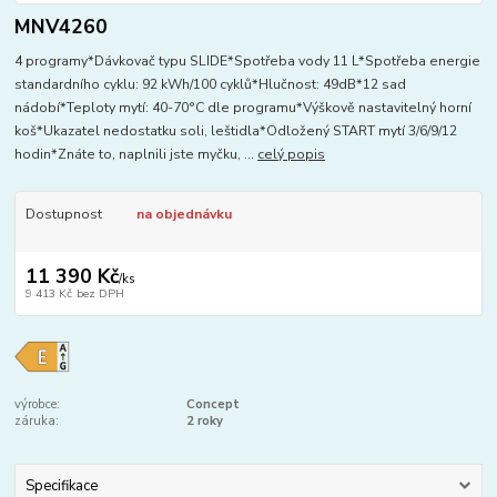
MNV4260
4 programy*Dávkovač typu SLIDE*Spotřeba vody 11 L*Spotřeba energie
standardního cyklu: 92 kWh/100 cyklů*Hlučnost: 49dB*12 sad
nádobí*Teploty mytí: 40-70°C dle programu*Výškově nastavitelný horní
koš*Ukazatel nedostatku soli, leštidla*Odložený START mytí 3/6/9/12
hodin*Znáte to, naplnili jste myčku, ...
celý popis
Dostupnost
na objednávku
11 390 Kč
/
ks
9 413 Kč
bez DPH
výrobce:
Concept
záruka:
2 roky
Specifikace