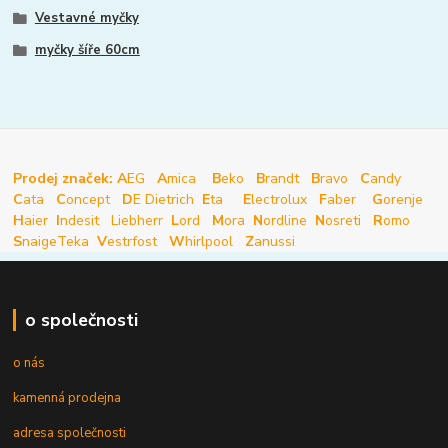
Vestavné myčky
myčky šíře 60cm
Prodej značek: A
EG
A
mica
B
eko
B
randt
B
ravo
C
andy
C
ata
C
oncept
D
E Dietrich
E
ta
E
lectrolux
F
aber
G
orenje
H
aier
I
ndesit
Liebherr
L
ord
M
ora
N
ordline
N
osreti
R
omo
S
naige
Teka
V
estrfost
W
hirlpool
Z
anussi
o společnosti
o nás
kamenná prodejna
adresa společnosti