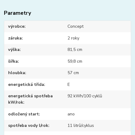
Parametry
výrobce
Concept
záruka
2 roky
výška
81,5 cm
šířka
59,8 cm
hloubka
57 cm
energetická třída
E
energetická spotřeba
92 kWh/100 cyklů
kW/rok
odložený start
ano
spotřeba vody l/rok
11 litrů/cyklus