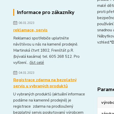
malé děti
Informace pro zákazníky
proti pře
bezpečnos
06.01.2023
používání
reklamace, servis
snadnou a
Nábytková
Reklamaci spotřebiče uplatněte
vzhled.*
D
návštěvou u nás na kamené prodejně.
Martinská čtvrť 1802, Frenštát p.R.
(bývalá kasárna) tel. 605 268 512. Pro
vyřízení...
číst celé
04.01.2023
Registrace zdarma na bezplatný
servis u vybraných produktů
Param
U vybraných produktů (aktuální informace
podáme na kamenné prodejně) je
výrob
registrace zdarma na prodloužený
bezplatný servis poskytovaný výrobcem
záruka