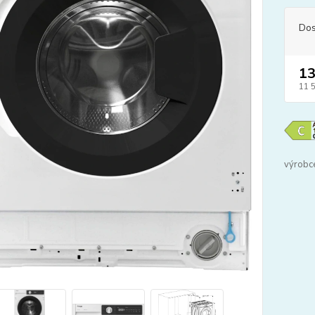
Dos
13
11 
výrobc