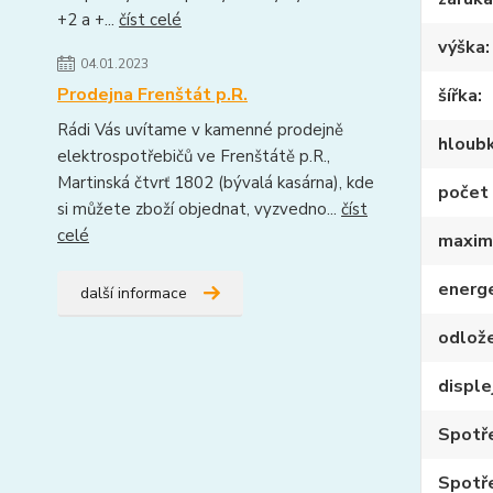
+2 a +...
číst celé
výška
04.01.2023
Prodejna Frenštát p.R.
šířka
Rádi Vás uvítame v kamenné prodejně
hloub
elektrospotřebičů ve Frenštátě p.R.,
Martinská čtvrť 1802 (bývalá kasárna), kde
počet 
si můžete zboží objednat, vyzvedno...
číst
celé
maximá
energe
další informace
odlože
disple
Spotř
Spotř