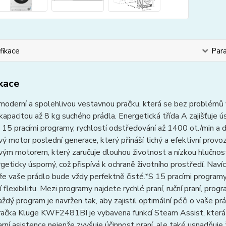
fikace
Par
ikace
moderní a spolehlivou vestavnou pračku, která se bez problémů
kapacitou až 8 kg suchého prádla. Energetická třída A zajišťuje ú
 15 pracími programy, rychlostí odstřeďování až 1400 ot./min a
vý motor poslední generace, který přináší tichý a efektivní p
vým motorem, který zaručuje dlouhou životnost a nízkou hlučnost.
geticky úsporný, což přispívá k ochraně životního prostředí. Navíc
kže vaše prádlo bude vždy perfektně čisté.*S 15 pracími progra
 flexibilitu. Mezi programy najdete rychlé praní, ruční praní, prog
aždý program je navržen tak, aby zajistil optimální péči o vaše p
Pračka Kluge KWF2481BI je vybavena funkcí Steam Assist, která
arní asistence nejenže zvyšuje účinnost praní, ale také usnadňuje 