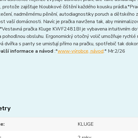
, protože zajišťuje hloubkové čištění každého kousku prádla.*Pra
tečení, nadměrnému pěnění, autodiagnostiky poruch a dětského 
t vaší domácnosti. Navíc je pračka navržena tak, aby minimalizoval
.*Vestavná pračka Kluge KWF2481BI je vybavena intuitivním dot
 pohodlnou obsluhu. Ergonomický otočný volič umožňuje rychlé n
 dvířka s panty se umisťují přímo na pračku, spotřebič tak dokon
alší informace a návod
:*
www-výrobce, návod
:* Mr:2/26
etry
ce
KLUGE
2 roky