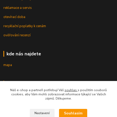
reklamace a servis
otevírací doba
recyklační poplatky k cenám
ověřování recenzí
kde nás najdete
mapa
kontakt
Náš e-shop a partneři potřebují Váš
souhlas
s použitím souborů
cookies, aby Vám mohli zobrazovat informace týkající se Vašich
zájmů. Děkujeme.
Souhlasím
Nastavení