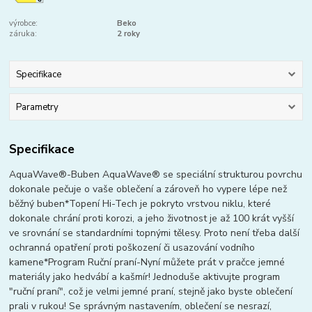
výrobce:
Beko
záruka:
2 roky
Specifikace
Parametry
Specifikace
AquaWave®-Buben AquaWave® se speciální strukturou povrchu
dokonale pečuje o vaše oblečení a zároveň ho vypere lépe než
běžný buben*Topení Hi-Tech je pokryto vrstvou niklu, které
dokonale chrání proti korozi, a jeho životnost je až 100 krát vyšší
ve srovnání se standardními topnými tělesy. Proto není třeba další
ochranná opatření proti poškození či usazování vodního
kamene*Program Ruční praní-Nyní můžete prát v pračce jemné
materiály jako hedvábí a kašmír! Jednoduše aktivujte program
"ruční praní", což je velmi jemné praní, stejně jako byste oblečení
prali v rukou! Se správným nastavením, oblečení se nesrazí,