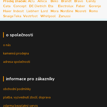
Prodej značek: A
EG
A
mica
B
eko
B
randt
B
ravo
C
andy
C
ata
C
oncept
D
E Dietrich
E
ta
E
lectrolux
F
aber
G
orenje
H
aier
I
ndesit
Liebherr
L
ord
M
ora
N
ordline
N
osreti
R
omo
S
naige
Teka
V
estrfost
W
hirlpool
Z
anussi
o společnosti
o nás
kamenná prodejna
adresa společnosti
informace pro zákazníky
obchodní podmínky
platba, vyzvednutí zboží, doprava
zdarma bezplatný servis