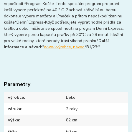
nepoškodí *Program Košile-Tento speciální program pro praní
košil vypere perfektně na 40 ° C. Zachová zářivě bílou barvu,
dokonale vypere manžety a límeček a přitom nepoškodí tkaninu
košile*Denní Express-Když potřebujete vyprat hodně prádla za
krátkou dobu, můžete se spolehnout na program Denní Express,
který vypere plnou kapacitu pračky při 30°C za 28 minut. Ideální
pro velké rodiny, které nerady tráví víkend praním.*
Další
informace a návod:
*
www-výrobce, návod
*B1/23:*
Parametry
výrobce
Beko
záruka
2 roky
výška
82 cm
šířka
60 cm