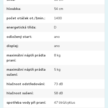
hloubka
54 cm
počet otáček ot./1min.
1400
energetická třída
D
odložený start
ano
displej
ano
maximální náplň prádla
8 kg
praní
maximální náplň prádla
5 kg
sušení
hlučnost odstředování
73 dB
hlučnost sušení
58 dB
spotřeba vody při praní
47 litrů/cyklus