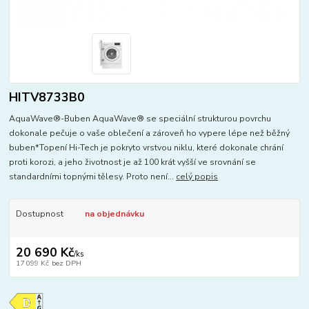
HITV8733B0
AquaWave®-Buben AquaWave® se speciální strukturou povrchu
dokonale pečuje o vaše oblečení a zároveň ho vypere lépe než běžný
buben*Topení Hi-Tech je pokryto vrstvou niklu, které dokonale chrání
proti korozi, a jeho životnost je až 100 krát vyšší ve srovnání se
standardními topnými tělesy. Proto není...
celý popis
Dostupnost
na objednávku
20 690 Kč
/
ks
17 099 Kč
bez DPH