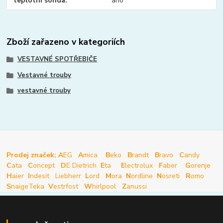
teplotní sonda
ano
Zboží zařazeno v kategoriích
VESTAVNÉ SPOTŘEBIČE
Vestavné trouby
vestavné trouby
Prodej značek: A
EG
A
mica
B
eko
B
randt
B
ravo
C
andy
C
ata
C
oncept
D
E Dietrich
E
ta
E
lectrolux
F
aber
G
orenje
H
aier
I
ndesit
Liebherr
L
ord
M
ora
N
ordline
N
osreti
R
omo
S
naige
Teka
V
estrfost
W
hirlpool
Z
anussi