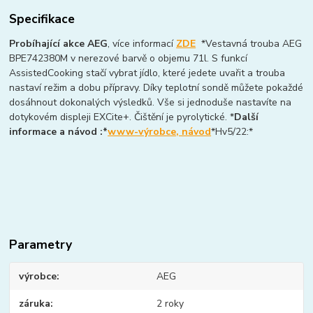
Specifikace
Probíhající akce AEG
, více informací
ZDE
*Vestavná trouba AEG
BPE742380M v nerezové barvě o objemu 71l. S funkcí
AssistedCooking stačí vybrat jídlo, které jedete uvařit a trouba
nastaví režim a dobu přípravy. Díky teplotní sondě můžete pokaždé
dosáhnout dokonalých výsledků. Vše si jednoduše nastavíte na
dotykovém displeji EXCite+. Čištění je pyrolytické. *
Další
informace a návod :*
www-výrobce, návod
*Hv5/22:*
Parametry
výrobce
AEG
záruka
2 roky