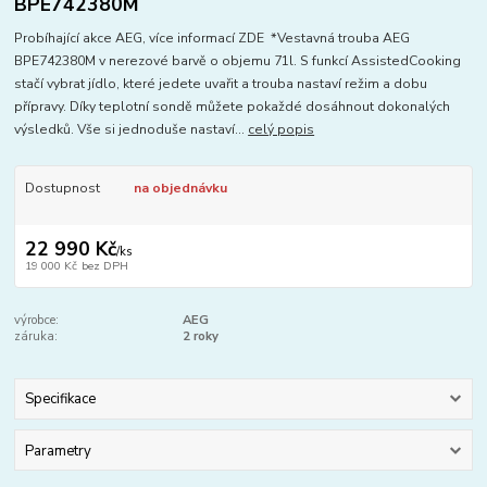
BPE742380M
Probíhající akce AEG, více informací ZDE *Vestavná trouba AEG
BPE742380M v nerezové barvě o objemu 71l. S funkcí AssistedCooking
stačí vybrat jídlo, které jedete uvařit a trouba nastaví režim a dobu
přípravy. Díky teplotní sondě můžete pokaždé dosáhnout dokonalých
výsledků. Vše si jednoduše nastaví...
celý popis
Dostupnost
na objednávku
22 990 Kč
/
ks
19 000 Kč
bez DPH
výrobce:
AEG
záruka:
2 roky
Specifikace
Parametry