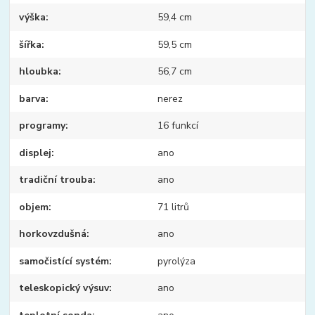
výška
59,4 cm
šířka
59,5 cm
hloubka
56,7 cm
barva
nerez
programy
16 funkcí
displej
ano
tradiční trouba
ano
objem
71 litrů
horkovzdušná
ano
samočistící systém
pyrolýza
teleskopický výsuv
ano