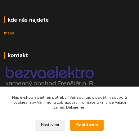
kde nás najdete
mapa
kontakt
mobil 605 268 512
Náš e-shop a partneři potřebují Váš
souhlas
s použitím souborů
Po-Pá, 8-16 hod.
cookies, aby Vám mohli zobrazovat informace týkající se Vašich
zájmů. Děkujeme.
orsontrading@seznam.cz
Souhlasím
Nastavení