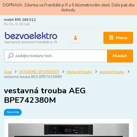
DOPRAVA: Zdarma ve Frenštátě p.R a 5 kilometrovém okolí. Dále pak dle
dohody.
mobil 605 268 512
Po-Pá, 8-16 hod.
Menu
Hledat
Úvod
VESTAVNÉ SPOTŘEBIČE
Vestavné trouby
vestavné trouby
vestavná trouba AEG BPE742380M
vestavná trouba AEG
BPE742380M
Novinka