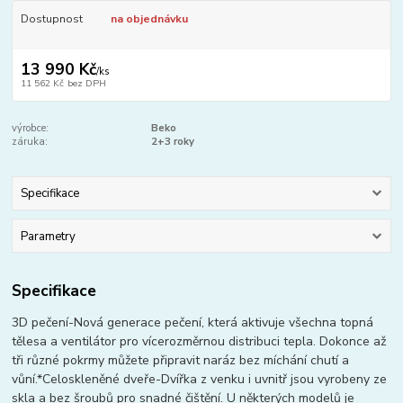
Dostupnost
na objednávku
13 990 Kč
/
ks
11 562 Kč
bez DPH
výrobce:
Beko
záruka:
2+3 roky
Specifikace
Parametry
Specifikace
3D pečení-Nová generace pečení, která aktivuje všechna topná
tělesa a ventilátor pro vícerozměrnou distribuci tepla. Dokonce až
tři různé pokrmy můžete připravit naráz bez míchání chutí a
vůní.*Celoskleněné dveře-Dvířka z venku i uvnitř jsou vyrobeny ze
skla a bez šroubů pro snadné čištění. U některých modelů je