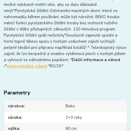
možné odstranit vnitřní sklo, aby se dalo důkladně
omýt.*Pyrolytické čištění-Odstranění mastných skvrn, které se
nahromadily během používání, může být náročné. BEKO trouba
nabízí funkci pyrolytického čištění trouby bez nutnosti ručního
čištění v těžko přístupných zákoutích. 120-minutový program
Pyrolytické čištění spálí nečistoty*Současně zapnuté spodní a
horní topné těleso spolu s horkým vzduchem zajistí rychlejší
pečení! Ideální pro přípravu například koláčů! * Teleskopický výsuv
zajistí, že lze bezpečně a snadno vytáhnout plech s horkým jídlem
a vyhnout se náhodnému popálení. *
Další informace a návod
:
*
www-výrobce, návod
*B1/19:*
Parametry
výrobce
Beko
záruka
2+3 roky
výška
60 cm