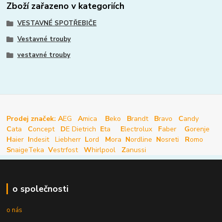
Zboží zařazeno v kategoriích
VESTAVNÉ SPOTŘEBIČE
Vestavné trouby
vestavné trouby
Prodej značek: A
EG
A
mica
B
eko
B
randt
B
ravo
C
andy
C
ata
C
oncept
D
E Dietrich
E
ta
E
lectrolux
F
aber
G
orenje
H
aier
I
ndesit
Liebherr
L
ord
M
ora
N
ordline
N
osreti
R
omo
S
naige
Teka
V
estrfost
W
hirlpool
Z
anussi
o společnosti
o nás