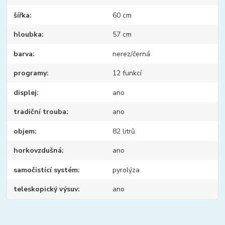
šířka
60 cm
hloubka
57 cm
barva
nerez/černá
programy
12 funkcí
displej
ano
tradiční trouba
ano
objem
82 litrů
horkovzdušná
ano
samočistící systém
pyrolýza
teleskopický výsuv
ano