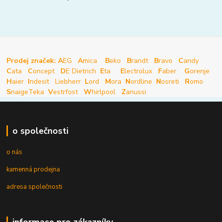
Prodej značek: A
EG
A
mica
B
eko
B
randt
B
ravo
C
andy
C
ata
C
oncept
D
E Dietrich
E
ta
E
lectrolux
F
aber
G
orenje
H
aier
I
ndesit
Liebherr
L
ord
M
ora
N
ordline
N
osreti
R
omo
S
naige
Teka
V
estrfost
W
hirlpool
Z
anussi
o společnosti
o nás
kamenná prodejna
adresa společnosti