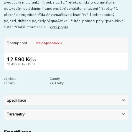
pyrolitická multifunkční trouba ELITE * elektronický programátor s
dotykovým ovládáním * tangenciální ventilátor chlazení * 2 rošty * 1
plech* energetická třída A* zamačkávací knoflíky * 1 teleskopický
pojezd, drátěné pojezdy *AquaActiva - čištění pomocí páry *pyrolitické
čištění*Další informace a ...
celý popis
Dostupnost
na objednávku
12 590 Kč
/
ks
10 405 Kč
bez DPH
výrobce:
Candy
záruka:
2+3 roky
Specifikace
Parametry