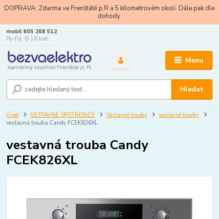
DOPRAVA: Zdarma ve Frenštátě p.R a 5 kilometrovém okolí. Dále pak dle
dohody.
mobil 605 268 512
Po-Pá, 8-16 hod.
Menu
Hledat
Úvod
VESTAVNÉ SPOTŘEBIČE
Vestavné trouby
vestavné trouby
vestavná trouba Candy FCEK826XL
vestavná trouba Candy
FCEK826XL