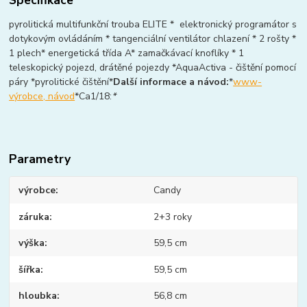
Specifikace
pyrolitická multifunkční trouba ELITE * elektronický programátor s
dotykovým ovládáním * tangenciální ventilátor chlazení * 2 rošty *
1 plech* energetická třída A* zamačkávací knoflíky * 1
teleskopický pojezd, drátěné pojezdy *AquaActiva - čištění pomocí
páry *pyrolitické čištění*
Další informace a návod:
*
www-
výrobce, návod
*Ca1/18:
*
Parametry
výrobce
Candy
záruka
2+3 roky
výška
59,5 cm
šířka
59,5 cm
hloubka
56,8 cm