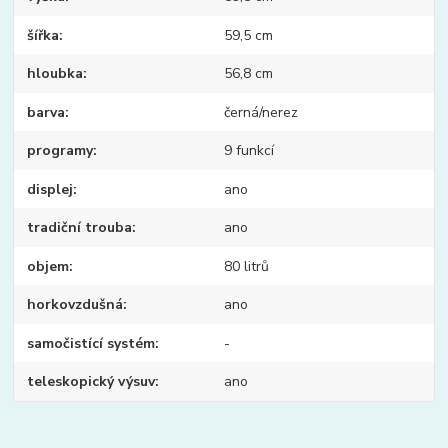
šířka
59,5 cm
hloubka
56,8 cm
barva
černá/nerez
programy
9 funkcí
displej
ano
tradiční trouba
ano
objem
80 litrů
horkovzdušná
ano
samočistící systém
-
teleskopický výsuv
ano