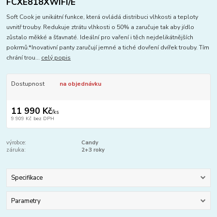
FCXE818XWIFI/E
Soft Cook je unikátní funkce, která ovládá distribuci vlhkosti a teploty
uvnitř trouby. Redukuje ztrátu vlhkosti o 50% a zaručuje tak aby jídlo
zůstalo měkké a šťavnaté. Ideální pro vaření i těch nejdelikátnějších
pokrmů.*Inovativní panty zaručují jemné a tiché dovření dvířek trouby. Tím
chrání trou...
celý popis
Dostupnost
na objednávku
11 990 Kč
/
ks
9 909 Kč
bez DPH
výrobce:
Candy
záruka:
2+3 roky
Specifikace
Parametry