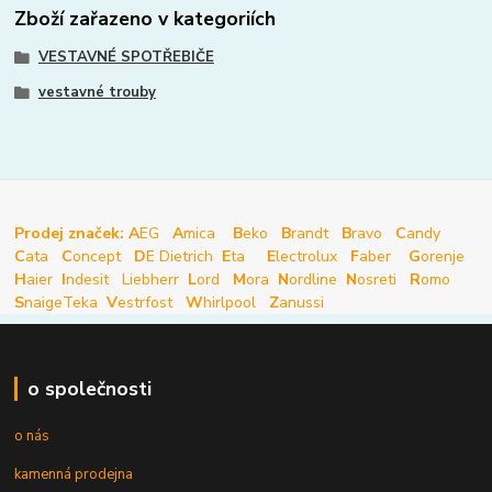
Zboží zařazeno v kategoriích
VESTAVNÉ SPOTŘEBIČE
vestavné trouby
Prodej značek: A
EG
A
mica
B
eko
B
randt
B
ravo
C
andy
C
ata
C
oncept
D
E Dietrich
E
ta
E
lectrolux
F
aber
G
orenje
H
aier
I
ndesit
Liebherr
L
ord
M
ora
N
ordline
N
osreti
R
omo
S
naige
Teka
V
estrfost
W
hirlpool
Z
anussi
o společnosti
o nás
kamenná prodejna