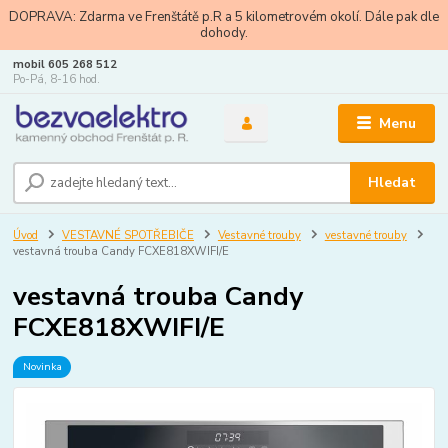
DOPRAVA: Zdarma ve Frenštátě p.R a 5 kilometrovém okolí. Dále pak dle
dohody.
mobil 605 268 512
Po-Pá, 8-16 hod.
Menu
Hledat
Úvod
VESTAVNÉ SPOTŘEBIČE
Vestavné trouby
vestavné trouby
vestavná trouba Candy FCXE818XWIFI/E
vestavná trouba Candy
FCXE818XWIFI/E
Novinka