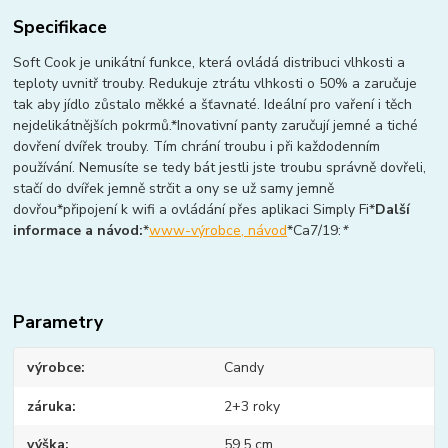
Specifikace
Soft Cook je unikátní funkce, která ovládá distribuci vlhkosti a
teploty uvnitř trouby. Redukuje ztrátu vlhkosti o 50% a zaručuje
tak aby jídlo zůstalo měkké a šťavnaté. Ideální pro vaření i těch
nejdelikátnějších pokrmů.*Inovativní panty zaručují jemné a tiché
dovření dvířek trouby. Tím chrání troubu i při každodenním
používání. Nemusíte se tedy bát jestli jste troubu správně dovřeli,
stačí do dvířek jemně strčit a ony se už samy jemně
dovřou*připojení k wifi a ovládání přes aplikaci Simply Fi*
Další
informace a návod:
*
www-výrobce, návod
*Ca7/19:
*
Parametry
výrobce
Candy
záruka
2+3 roky
výška
59,5 cm