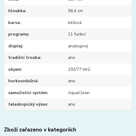
hloubka
56,4 cm
barva
béžová
programy
11 funkcí
displej
analogový
tradiční trouba
ano
objem
192/77 litrů
horkovzdušná
ano
samočistící systém
AquaClean
teleskopický výsuv
ano
Zboží zařazeno v kategoriích