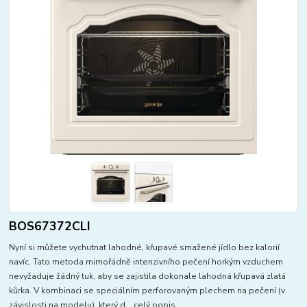
BOS67372CLI
Nyní si můžete vychutnat lahodné, křupavé smažené jídlo bez kalorií
navíc. Tato metoda mimořádně intenzivního pečení horkým vzduchem
nevyžaduje žádný tuk, aby se zajistila dokonale lahodná křupavá zlatá
kůrka. V kombinaci se speciálním perforovaným plechem na pečení (v
závislosti na modelu), který d...
celý popis