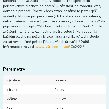
lahodná křupavá zlatá kůrka. V kombinaci se speciálním
perforovaným plechem na pečení (v závislosti na modelu), který
dokonale propeče jídlo ze všech stran, dosáhnete ještě lepší
výsledky. Vhodné pro pečení malých kousků masa, ryb, zeleniny
nebo mražených výrobků, jako jsou hranolky či kuřecí nugetky.*Jste
připraveni na recepty XXL? Inovativní konstrukční řešení přineslo
zvětšení interiéru, takže naplno využije celou šířku trouby. Na
každém plechu na pečení je více místa a vynikající technologie
zajistí rovnoměrné pečení jídla na všech úrovních.*
Další
informace a návod
:
www-výrobce, návod
*Go2/22:*
Parametry
výrobce
Gorenje
záruka
2 roky
výška
59,5 cm
šířka
59,7 cm