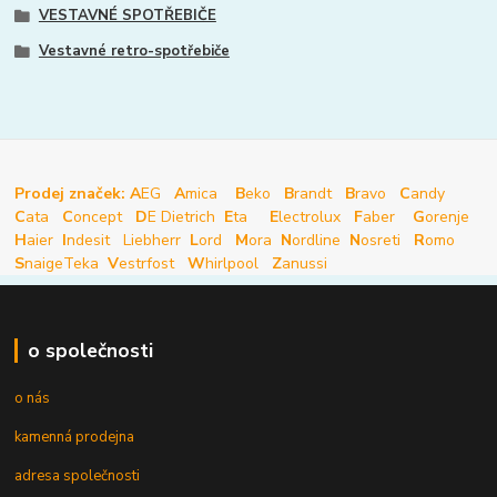
VESTAVNÉ SPOTŘEBIČE
Vestavné retro-spotřebiče
Prodej značek: A
EG
A
mica
B
eko
B
randt
B
ravo
C
andy
C
ata
C
oncept
D
E Dietrich
E
ta
E
lectrolux
F
aber
G
orenje
H
aier
I
ndesit
Liebherr
L
ord
M
ora
N
ordline
N
osreti
R
omo
S
naige
Teka
V
estrfost
W
hirlpool
Z
anussi
o společnosti
o nás
kamenná prodejna
adresa společnosti