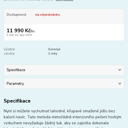
Dostupnost
na objednávku
11 990 Kč
/
ks
9 909 Kč
bez DPH
výrobce:
Gorenje
záruka:
2 roky
Specifikace
Parametry
Specifikace
Nyní si můžete vychutnat lahodné, křupavé smažené jídlo bez
kalorií navíc. Tato metoda mimořádně intenzivního pečení horkým
vzduchem nevyžaduje žádný tuk, aby se zajistila dokonale