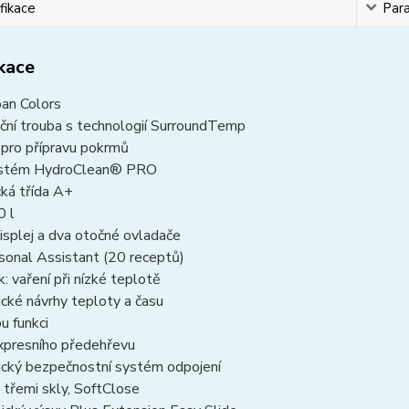
fikace
Par
ikace
ban Colors
ční trouba s technologií SurroundTemp
 pro přípravu pokrmů
systém HydroClean® PRO
ká třída A+
0 l
splej a dva otočné ovladače
sonal Assistant (20 receptů)
 vaření při nízké teplotě
cké návrhy teploty a času
u funkci
xpresního předehřevu
cký bezpečnostní systém odpojení
 třemi skly, SoftClose