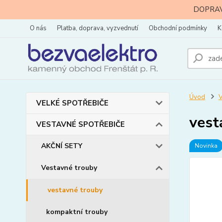
DOPRAVA
O nás
Platba, doprava, vyzvednutí
Obchodní podmínky
K
Úvod
VELKÉ SPOTŘEBIČE
vest
VESTAVNÉ SPOTŘEBIČE
AKČNÍ SETY
Novinka
Vestavné trouby
vestavné trouby
kompaktní trouby