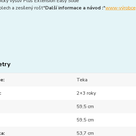
ický výsuv Plus Extension Easy Slide
lech a zesílený rošt*
Další informace a návod :
*
www-výrobce,
etry
ce
Teka
2+3 roky
59,5 cm
59,5 cm
ka
53,7 cm