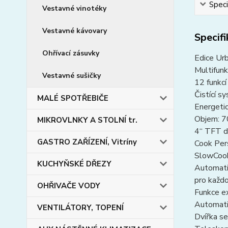
Speci
Vestavné vinotéky
Vestavné kávovary
Specif
Ohřívací zásuvky
Edice Ur
Multifunk
Vestavné sušičky
12 funkcí
Čistící 
MALÉ SPOTŘEBIČE
Energetic
Objem: 7
MIKROVLNKY A STOLNÍ tr.
4“ TFT di
GASTRO ZAŘÍZENÍ, Vitríny
Cook Per
SlowCook:
KUCHYŇSKÉ DŘEZY
Automati
pro každo
OHŘIVAČE VODY
Funkce e
Automati
VENTILÁTORY, TOPENÍ
Dvířka se