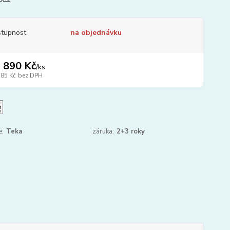
tupnost
na objednávku
 890 Kč
/
ks
785 Kč
bez DPH
e:
Teka
záruka:
2+3 roky