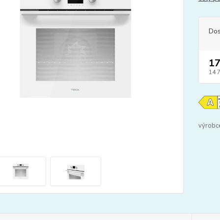
Dos
17
14 
výrobc