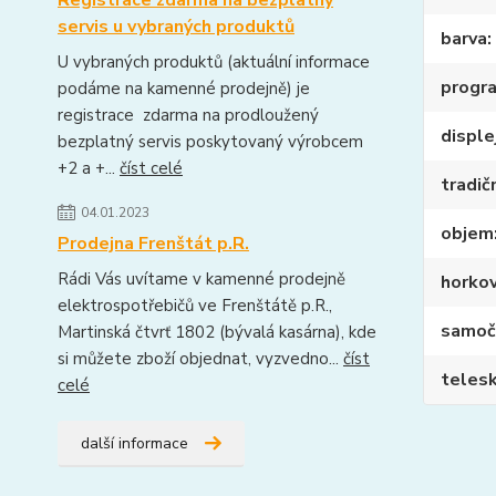
Registrace zdarma na bezplatný
servis u vybraných produktů
barva
U vybraných produktů (aktuální informace
progr
podáme na kamenné prodejně) je
registrace zdarma na prodloužený
disple
bezplatný servis poskytovaný výrobcem
+2 a +...
číst celé
tradič
04.01.2023
objem
Prodejna Frenštát p.R.
Rádi Vás uvítame v kamenné prodejně
horko
elektrospotřebičů ve Frenštátě p.R.,
samoči
Martinská čtvrť 1802 (bývalá kasárna), kde
si můžete zboží objednat, vyzvedno...
číst
telesk
celé
další informace