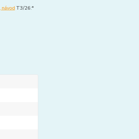
 návod
T3/26:*