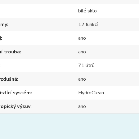
bílé sklo
amy
12 funkcí
j
ano
ní trouba
ano
71 litrů
vzdušná
ano
stící systém
HydroClean
opický výsuv
ano