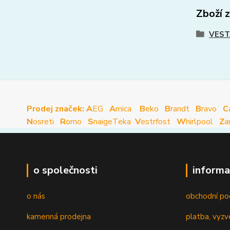
Zboží 
VEST
Prodej značek: A
EG
A
mica
B
eko
B
randt
B
ravo
C
N
osreti
R
omo
S
naige
Teka
V
estrfost
W
hirlpool
Z
a
o společnosti
informa
o nás
obchodní po
kamenná prodejna
platba, vyzv