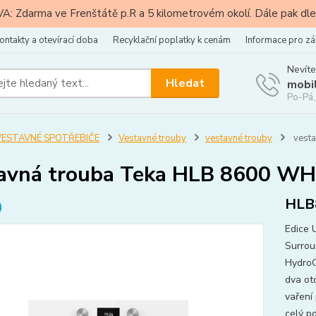
: Zdarma ve Frenštátě p.R a 5 kilometrovém okolí. Dále pak dle
ontakty a otevírací doba
Recyklační poplatky k cenám
Informace pro zá
Nevíte
Hledat
mobi
Po-Pá,
VESTAVNÉ SPOTŘEBIČE
Vestavné trouby
vestavné trouby
vesta
avná trouba Teka HLB 8600 WH
HLB
Edice 
Surrou
HydroC
dva ot
vaření 
celý p