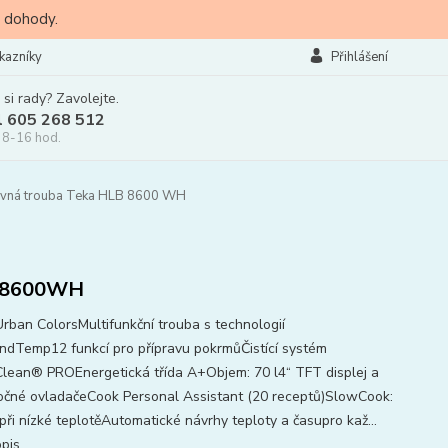
 dohody.
kazníky
Přihlášení
 si rady? Zavolejte.
l 605 268 512
 8-16 hod.
vná trouba Teka HLB 8600 WH
8600WH
Urban ColorsMultifunkční trouba s technologií
ndTemp12 funkcí pro přípravu pokrmůČistící systém
lean® PROEnergetická třída A+Objem: 70 l4“ TFT displej a
očné ovladačeCook Personal Assistant (20 receptů)SlowCook:
při nízké teplotěAutomatické návrhy teploty a časupro kaž...
opis