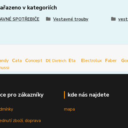
zařazeno v kategoriích
AVNÉ SPOTŘEBIČE
Vestavné trouby
vest
andy
C
ata
C
oncept
E
ta
E
lectrolux
F
aber
G
o
D
E Dietrich
nussi
ce pro zákazníky
kde nás najdete
dmínky
mapa
ednutí zboží, doprava