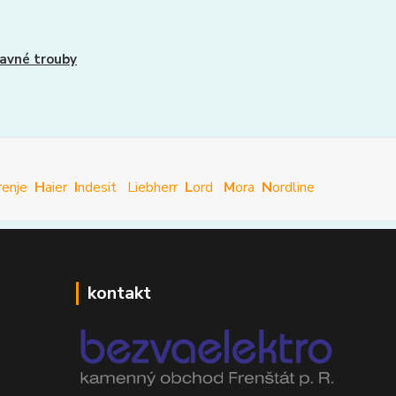
avné trouby
renje
H
aier
I
ndesit
Liebherr
L
ord
M
ora
N
ordline
kontakt