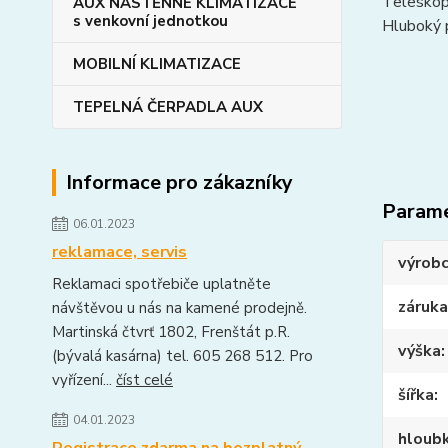
Teleskop
AUX NÁSTĚNNÉ KLIMATIZACE
s venkovní jednotkou
Hluboký p
MOBILNÍ KLIMATIZACE
TEPELNÁ ČERPADLA AUX
Informace pro zákazníky
Param
06.01.2023
reklamace, servis
výrob
Reklamaci spotřebiče uplatněte
záruka
návštěvou u nás na kamené prodejně.
Martinská čtvrť 1802, Frenštát p.R.
výška
(bývalá kasárna) tel. 605 268 512. Pro
vyřízení...
číst celé
šířka
04.01.2023
hloub