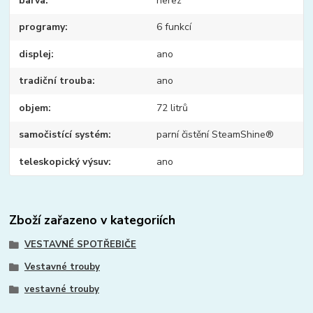
barva
nerez
programy
6 funkcí
displej
ano
tradiční trouba
ano
objem
72 litrů
samočistící systém
parní čistění SteamShine®
teleskopický výsuv
ano
Zboží zařazeno v kategoriích
VESTAVNÉ SPOTŘEBIČE
Vestavné trouby
vestavné trouby