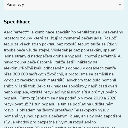
Parametry
Specifikace
AeroPerfect™ je kombinace speciálního ventilátoru a upraveného
prostoru trouby, které zajišťují rovnoměrné pečení jídla. Rozloží
teplo ze všech stran pokrmu bez rozdílů teplot, takže se jídlo v
troubě peče všude stejně. Výsledek je bez popraskání, spálení
jedné strany či nedopečení druhé a vypadá i chutná perfektně. A
navíc trouba peče úsporněji, takže šetří i náklady na
elektřinu.*Ročně kvůli odhozenému odpadu v oceánech zemře
přes 300 000 mořských živočichů, a proto jsme se zaměřili na
výrobu z recyklovaných materiálů, abychom toto číslo pomohli
snížit. V řadě trub Beko tak najdete součástky, např. části dveří
nebo displeje, vzniklé recyklací rybářských sítí a průmyslového
odpadu. Tímto způsobem se nám podařilo v roce 2019 a 2020
recyklovat už 71 tun odpadu, a tím se podílet na udržitelném
rozvoji s ohledem na životní prostředí.*Teleskopický výsuv
pomáhá vysunout plech s pečeným jídlem, aniž by bylo zapotřebí
síly. Je vhodný pro bezpečnější vyjmutí rozpáleného