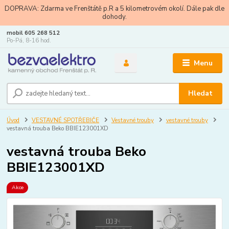
DOPRAVA: Zdarma ve Frenštátě p.R a 5 kilometrovém okolí. Dále pak dle
dohody.
mobil 605 268 512
Po-Pá, 8-16 hod.
Menu
Hledat
Úvod
VESTAVNÉ SPOTŘEBIČE
Vestavné trouby
vestavné trouby
vestavná trouba Beko BBIE123001XD
vestavná trouba Beko
BBIE123001XD
Akce