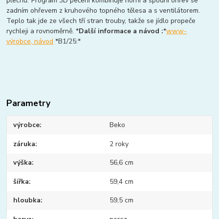
plechu.*Program 3D pečení kombinuje horní a spodní ohřev se
zadním ohřevem z kruhového topného tělesa a s ventilátorem.
Teplo tak jde ze všech tří stran trouby, takže se jídlo propeče
rychleji a rovnoměrně. *
Další informace a návod :
*
www-
výrobce, návod
*B1/25:*
Parametry
výrobce
Beko
záruka
2 roky
výška
56,6 cm
šířka
59,4 cm
hloubka
59,5 cm