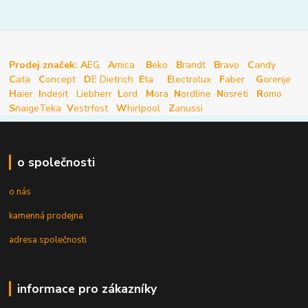
Prodej značek: A
EG
A
mica
B
eko
B
randt
B
ravo
C
andy
C
ata
C
oncept
D
E Dietrich
E
ta
E
lectrolux
F
aber
G
orenje
H
aier
I
ndesit
Liebherr
L
ord
M
ora
N
ordline
N
osreti
R
omo
S
naige
Teka
V
estrfost
W
hirlpool
Z
anussi
o společnosti
o nás
kamenná prodejna
adresa společnosti
informace pro zákazníky