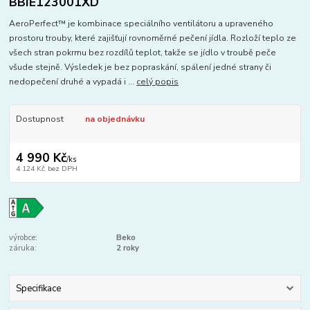
BBIE123001XD
AeroPerfect™ je kombinace speciálního ventilátoru a upraveného
prostoru trouby, které zajišťují rovnoměrné pečení jídla. Rozloží teplo ze
všech stran pokrmu bez rozdílů teplot, takže se jídlo v troubě peče
všude stejně. Výsledek je bez popraskání, spálení jedné strany či
nedopečení druhé a vypadá i ...
celý popis
Dostupnost
na objednávku
4 990 Kč
/
ks
4 124 Kč
bez DPH
výrobce:
Beko
záruka:
2 roky
Specifikace