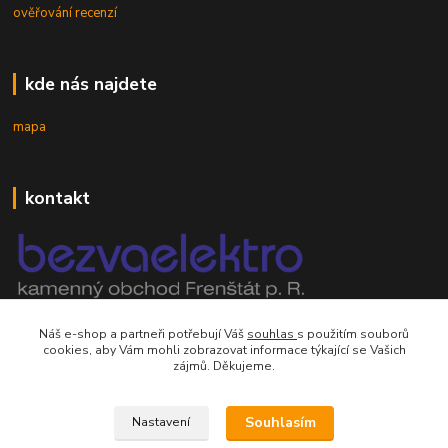
ověřování recenzí
kde nás najdete
mapa
kontakt
mobil 605 268 512
Náš e-shop a partneři potřebují Váš
souhlas
s použitím souborů
Po-Pá, 8-16 hod.
cookies, aby Vám mohli zobrazovat informace týkající se Vašich
zájmů. Děkujeme.
orsontrading@seznam.cz
Souhlasím
Nastavení