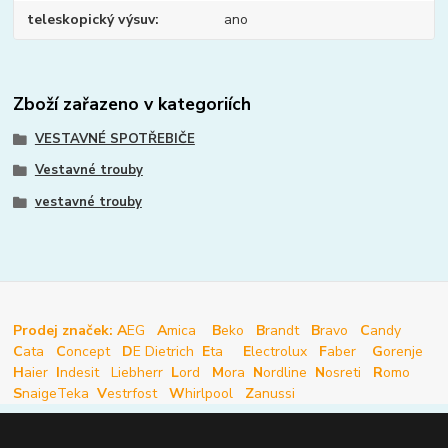
teleskopický výsuv
ano
Zboží zařazeno v kategoriích
VESTAVNÉ SPOTŘEBIČE
Vestavné trouby
vestavné trouby
Prodej značek: A
EG
A
mica
B
eko
B
randt
B
ravo
C
andy
C
ata
C
oncept
D
E Dietrich
E
ta
E
lectrolux
F
aber
G
orenje
H
aier
I
ndesit
Liebherr
L
ord
M
ora
N
ordline
N
osreti
R
omo
S
naige
Teka
V
estrfost
W
hirlpool
Z
anussi