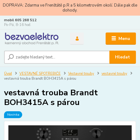
DOPRAVA: Zdarma ve Frenštátě p.R a 5 kilometrovém okolí. Dále pak dle
dohody.
mobil 605 268 512
Po-Pá, 8-16 hod.
Menu
Hledat
Úvod
VESTAVNÉ SPOTŘEBIČE
Vestavné trouby
vestavné trouby
vestavná trouba Brandt BOH3415A s párou
vestavná trouba Brandt
BOH3415A s párou
Novinka