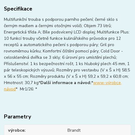
Specifikace
Multifunkční trouba s podporou parního pečení; černé sklo s
černým madlem a černými otočnými voliči; Objem 73 litrů;
Energetická třída A; Bíle podsvícený LCD displej; Multifunkce Plus:
10 funkcí trouby včetně funkce kulinářského průvodce pro 12
receptů a automatického pečení s podporou páry; Gril pro
rovnoměrnou kůrku; Komfortní čištění pomocí páry; Cold Door -
celoskleněná dvířka se 3 skly; 6 úrovní pro umístění plechů;
Příslušenství: 1 ks bezpečnostní rošt, 1 ks hluboký plech 45 mm, 1
pár teleskopických výsuvů; Rozměry pro vestavbu (V x Š x H) 58,5
x 56 x 55 cm; Rozměry produktu (V x Š x H) 59,2 x 59,2 x 60,8 cm;
Hmotnost: 30,7 kg*
Další informace a návod:
*
www-výrobce,
návod
* Mr1/26: *
Parametry
výrobce
Brandt