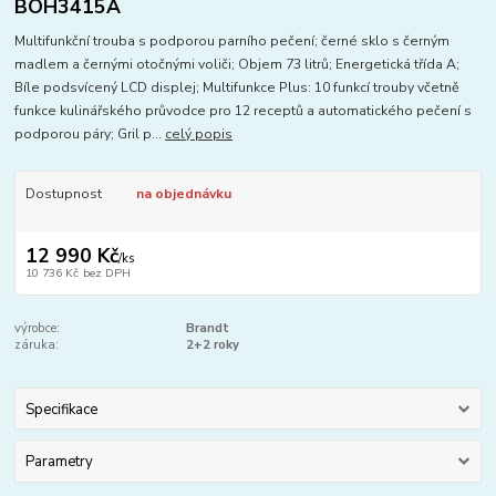
BOH3415A
Multifunkční trouba s podporou parního pečení; černé sklo s černým
madlem a černými otočnými voliči; Objem 73 litrů; Energetická třída A;
Bíle podsvícený LCD displej; Multifunkce Plus: 10 funkcí trouby včetně
funkce kulinářského průvodce pro 12 receptů a automatického pečení s
podporou páry; Gril p...
celý popis
Dostupnost
na objednávku
12 990 Kč
/
ks
10 736 Kč
bez DPH
výrobce:
Brandt
záruka:
2+2 roky
Specifikace
Parametry