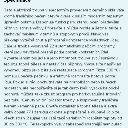
Specifikace
Tato elektrická trouba v elegantním provedení z černého skla vám
kromě tradičního pečení otevře dveře k dalším moderním tepelným
úpravám pokrmu. Disponuje funkcí páry, kterou ocení především
příznivci zdravé výživy. Připravíte s ní jídla rychle a šetrně, takže si
zachovají maximum vitamínů a stopových prvků. Navíc vás
překvapí výtečná chuť a přirozená konzistence výsledných jídel.
Dále je trouba vybavená 22 automatickými pečicími programy,
které jsou navržené přesně podle potřeb konkrétních jídel.
Vyberte jenom typ jídla a jeho hmotnost, trouba zvolí správnou
teplotu, topná tělesa a nastaví čas přípravy. Vykouzlíte například
výbornou pizzu jako z italské restaurace (program Pizza 300 °C),
pomalu upečete pečínku, a efektivně rozmrazíte hotové porce
jídla. Pokud si rádi pochutnáváte na hranolkách nebo kuřecích
nugetách, ale nedopřáváte si je tak často kvůli vysoké kalorické
hodnotě, můžete také zkusit program pro horkovzdušné fritování
bez tuku. Klenutý vnitřní prostor trouby je inspirovaný tradičním
tvarem kamenné pece. Chytře rozmístěná topná tělesa a extra
velký objem 77 l zaručují dokonale propečené a křupavé jídlo ze
všech stran. Zaujme vás jistě také variabilním rozpětím teploty od
30 do 300 °C. Teleskopický výsuv zabezpečí snadnější manipulaci