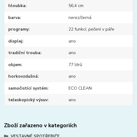
hloubka
56,4 cm
barva
nerez/černá
programy
22 funkcí, pečení v páře
displej
ano
tradiční trouba
ano
objem
77 litrů
horkovzdušná
ano
samočistící systém
ECO CLEAN
teleskopický výsuv
ano
Zboží zařazeno v kategoriích
VESTAVNÉ SPOTŘEBIČE