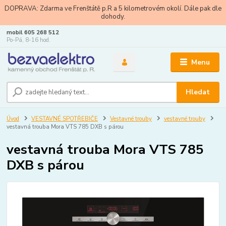
DOPRAVA: Zdarma ve Frenštátě p.R a 5 kilometrovém okolí. Dále pak dle
dohody.
mobil 605 268 512
Po-Pá, 8-16 hod.
Menu
Hledat
Úvod
VESTAVNÉ SPOTŘEBIČE
Vestavné trouby
vestavné trouby
vestavná trouba Mora VTS 785 DXB s párou
vestavná trouba Mora VTS 785
DXB s párou