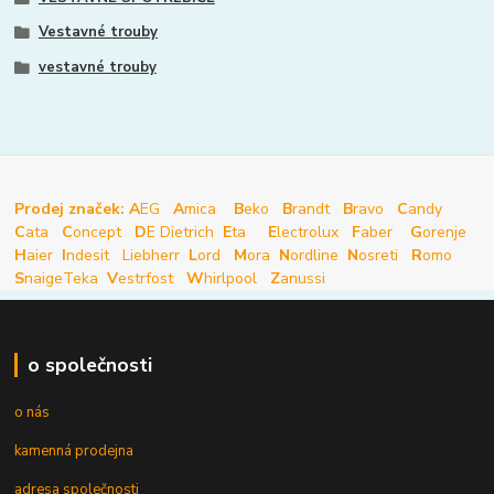
Vestavné trouby
vestavné trouby
Prodej značek: A
EG
A
mica
B
eko
B
randt
B
ravo
C
andy
C
ata
C
oncept
D
E Dietrich
E
ta
E
lectrolux
F
aber
G
orenje
H
aier
I
ndesit
Liebherr
L
ord
M
ora
N
ordline
N
osreti
R
omo
S
naige
Teka
V
estrfost
W
hirlpool
Z
anussi
o společnosti
o nás
kamenná prodejna
adresa společnosti