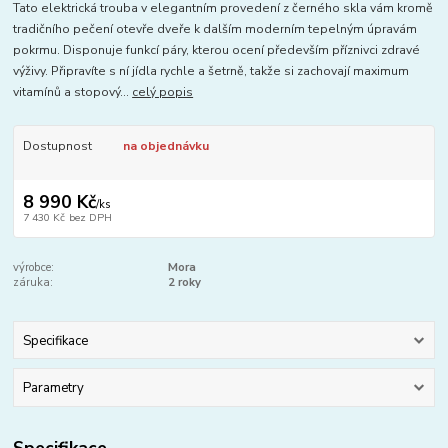
Tato elektrická trouba v elegantním provedení z černého skla vám kromě
tradičního pečení otevře dveře k dalším moderním tepelným úpravám
pokrmu. Disponuje funkcí páry, kterou ocení především příznivci zdravé
výživy. Připravíte s ní jídla rychle a šetrně, takže si zachovají maximum
vitamínů a stopový...
celý popis
Dostupnost
na objednávku
8 990 Kč
/
ks
7 430 Kč
bez DPH
výrobce:
Mora
záruka:
2 roky
Specifikace
Parametry