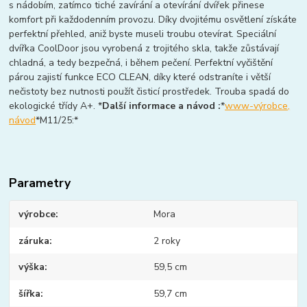
s nádobím, zatímco tiché zavírání a otevírání dvířek přinese
komfort při každodenním provozu. Díky dvojitému osvětlení získáte
perfektní přehled, aniž byste museli troubu otevírat. Speciální
dvířka CoolDoor jsou vyrobená z trojitého skla, takže zůstávají
chladná, a tedy bezpečná, i během pečení. Perfektní vyčištění
párou zajistí funkce ECO CLEAN, díky které odstraníte i větší
nečistoty bez nutnosti použít čisticí prostředek. Trouba spadá do
ekologické třídy A+.
*
Další informace a návod :
*
www-výrobce,
návod
*M11/25:*
Parametry
výrobce
Mora
záruka
2 roky
výška
59,5 cm
šířka
59,7 cm