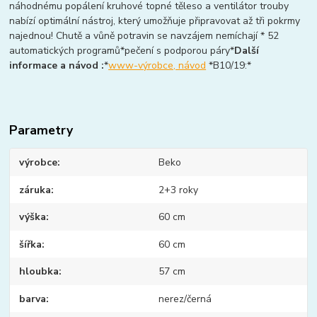
náhodnému popálení kruhové topné těleso a ventilátor trouby
nabízí optimální nástroj, který umožňuje připravovat až tři pokrmy
najednou! Chutě a vůně potravin se navzájem nemíchají * 52
automatických programů*pečení s podporou páry*
Další
informace a návod :
*
www-výrobce, návod
*B10/19:*
Parametry
výrobce
Beko
záruka
2+3 roky
výška
60 cm
šířka
60 cm
hloubka
57 cm
barva
nerez/černá