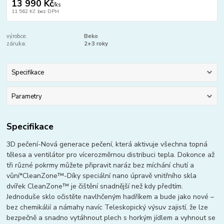
13 990 Kč
/
ks
11 562 Kč
bez DPH
výrobce:
Beko
záruka:
2+3 roky
Specifikace
Parametry
Specifikace
3D pečení-Nová generace pečení, která aktivuje všechna topná
tělesa a ventilátor pro vícerozměrnou distribuci tepla. Dokonce až
tři různé pokrmy můžete připravit naráz bez míchání chutí a
vůní*CleanZone™-Díky speciální nano úpravě vnitřního skla
dvířek CleanZone™ je čištění snadnější než kdy předtím.
Jednoduše sklo očistěte navlhčeným hadříkem a bude jako nové –
bez chemikálií a námahy navíc Teleskopický výsuv zajistí, že lze
bezpečně a snadno vytáhnout plech s horkým jídlem a vyhnout se