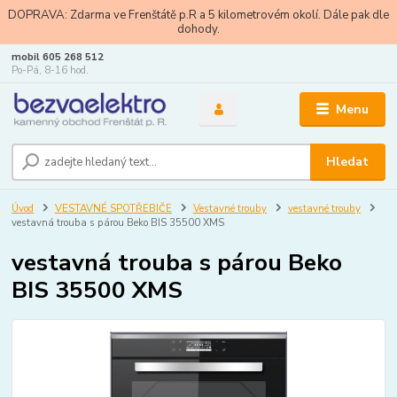
DOPRAVA: Zdarma ve Frenštátě p.R a 5 kilometrovém okolí. Dále pak dle
dohody.
mobil 605 268 512
Po-Pá, 8-16 hod.
Menu
Hledat
Úvod
VESTAVNÉ SPOTŘEBIČE
Vestavné trouby
vestavné trouby
vestavná trouba s párou Beko BIS 35500 XMS
vestavná trouba s párou Beko
BIS 35500 XMS