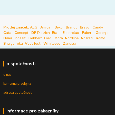
Prodej značek: A
EG
A
mica
B
eko
B
randt
B
ravo
C
andy
C
ata
C
oncept
D
E Dietrich
E
ta
E
lectrolux
F
aber
G
orenje
H
aier
I
ndesit
Liebherr
L
ord
M
ora
N
ordline
N
osreti
R
omo
S
naige
Teka
V
estrfost
W
hirlpool
Z
anussi
o společnosti
o nás
kamenná prodejna
adresa společnosti
informace pro zákazníky